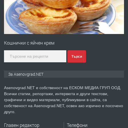
преди 1 година
ПРЕДЛАГА
Професионална зеленчукорезачка
за заведения и дома
Кошнички с яйчен крем
преди 1 година
Търси
ПРЕДЛАГА
Дава под наем Асеновград
За Asenovgrad.NET
Asenovgrad.NET е собственост на ЕСКОМ МЕДИА ГРУП ООД.
Всички статии, репортажи, интервюта и други текстови,
преди 2 години
графични и видео материали, публикувани в сайта, са
собственост на Asenovgrad.NET, освен ако изрично е посочено
ПРЕДЛАГА
Давам индивидуалани уроци по
друго.
Немски език
Главен редактор
Телефони