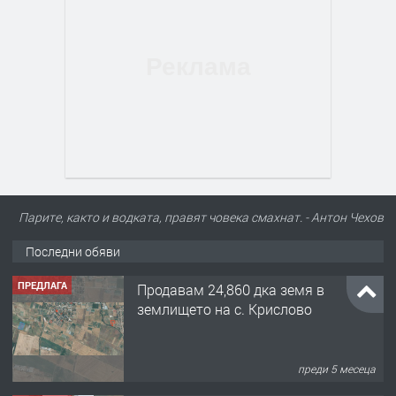
Парите, както и водката, правят човека смахнат. - Антон Чехов
Последни обяви
ПРЕДЛАГА
Продавам 24,860 дка земя в
землището на с. Крислово
преди 5 месеца