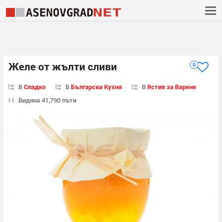
Желе от жълти сливи
0
В
Сладко
В
Българска Кухня
В
Ястия за Варене
Видяна 41,790 пъти