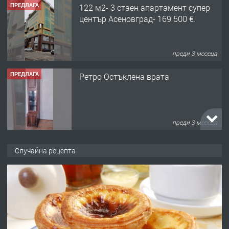
ПРЕДЛАГА
122 м2- 3 стаен апартамент супер
център Асеновград- 169 500 €.
преди 3 месеца
ПРЕДЛАГА
Ретро Остъклена врата
преди 3 месеца
ПРЕДЛАГА
🌟HYUNDAI i10 - 2024 | Само 55 лв./
Случайна рецепта
ден от DL RENT🌟
преди 10 месеца
ПРЕДЛАГА
Професионална броячна машина -
със сертификат от ЕЦБ