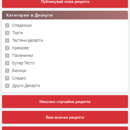
Публикувай нова рецепта
Категории в Десерти
Сладкиши
Торти
Тестени десерти
Кремове
Палачинки
Бутер Тесто
Баници
Сладко
Други Десерти
Няколко случайни рецепти
Виж всички рецепти