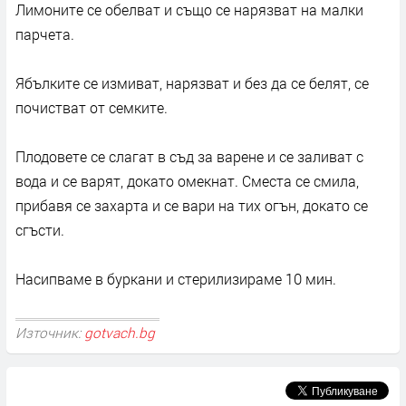
Лимоните се обелват и също се нарязват на малки
парчета.
Ябълките се измиват, нарязват и без да се белят, се
почистват от семките.
Плодовете се слагат в съд за варене и се заливат с
вода и се варят, докато омекнат. Сместа се смила,
прибавя се захарта и се вари на тих огън, докато се
сгъсти.
Насипваме в буркани и стерилизираме 10 мин.
Източник:
gotvach.bg