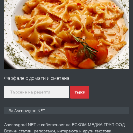
преди 10 месеца
ПРЕДЛАГА
Професионална броячна машина -
със сертификат от ЕЦБ
преди 1 година
ПРЕДЛАГА
Професионална зеленчукорезачка
за заведения и дома
Фарфале с домати и сметана
преди 1 година
Търси
ПРЕДЛАГА
Дава под наем Асеновград
За Asenovgrad.NET
Asenovgrad.NET е собственост на ЕСКОМ МЕДИА ГРУП ООД.
Всички статии, репортажи, интервюта и други текстови,
преди 2 години