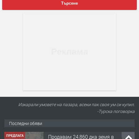
Търсене
Изкарали умовете на пазара, всеки пак своя ум си купил.
-Турска поговорка
Последни обяви
ПРЕДЛАГА
Продавам 24,860 дка земя в