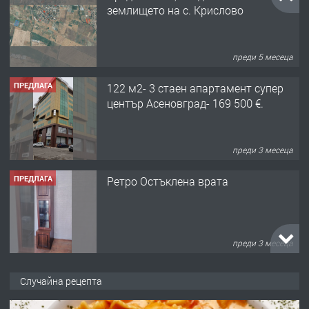
землището на с. Крислово
преди 5 месеца
ПРЕДЛАГА
122 м2- 3 стаен апартамент супер
център Асеновград- 169 500 €.
преди 3 месеца
ПРЕДЛАГА
Ретро Остъклена врата
преди 3 месеца
ПРЕДЛАГА
🌟HYUNDAI i10 - 2024 | Само 55 лв./
Случайна рецепта
ден от DL RENT🌟