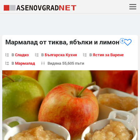
Мармалад от тиква, ябълки и лимон
0
В
Сладко
В
Българска Кухня
В
Ястия за Варене
В
Мармалад
Видяна 55,605 пъти