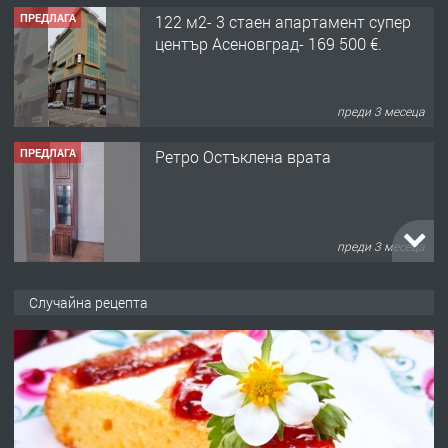
ПРЕДЛАГА
122 м2- 3 стаен апартамент супер
център Асеновград- 169 500 €.
преди 3 месеца
ПРЕДЛАГА
Ретро Остъклена врата
преди 3 месеца
ПРЕДЛАГА
🌟HYUNDAI i10 - 2024 | Само 55 лв./
Случайна рецепта
ден от DL RENT🌟
преди 10 месеца
ПРЕДЛАГА
Професионална броячна машина -