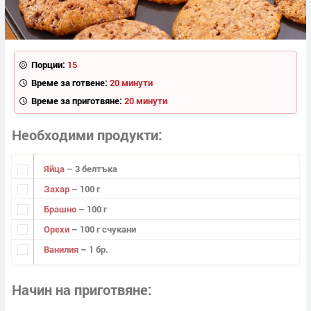
Порции:
15
Време за готвене:
20 минути
Време за приготвяне:
20 минути
Необходими продукти
Яйца
– 3 белтъка
Захар
– 100 г
Брашно
– 100 г
Орехи
– 100 г счукани
Ванилия
– 1 бр.
Начин на приготвяне