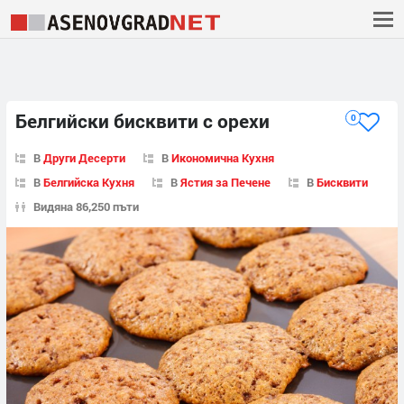
Белгийски бисквити с орехи
0
В
Други Десерти
В
Икономична Кухня
В
Белгийска Кухня
В
Ястия за Печене
В
Бисквити
Видяна 86,250 пъти