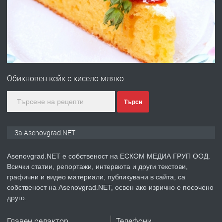
със сертификат от ЕЦБ
преди 1 година
ПРЕДЛАГА
Професионална зеленчукорезачка
за заведения и дома
Обикновен кейк с кисело мляко
преди 1 година
Търси
ПРЕДЛАГА
Дава под наем Асеновград
За Asenovgrad.NET
Asenovgrad.NET е собственост на ЕСКОМ МЕДИА ГРУП ООД.
Всички статии, репортажи, интервюта и други текстови,
преди 2 години
графични и видео материали, публикувани в сайта, са
собственост на Asenovgrad.NET, освен ако изрично е посочено
ПРЕДЛАГА
Давам индивидуалани уроци по
друго.
Немски език
Главен редактор
Телефони