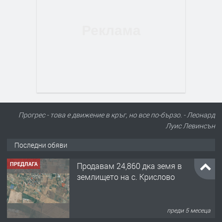
Прогрес - това е движение в кръг, но все по-бързо. - Леонард
Луис Левинсън
Последни обяви
ПРЕДЛАГА
Продавам 24,860 дка земя в
землището на с. Крислово
преди 5 месеца