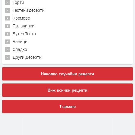
Торти
Тестени десерти
Кремове
Палачинки
Бутер Тесто
Баници
Сладко
Други Десерти
Няколко случайни рецепти
Виж всички рецепти
Търсене