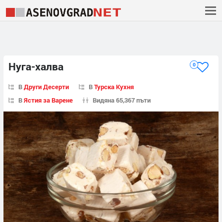
Нуга-халва
0
В
Други Десерти
В
Турска Кухня
В
Ястия за Варене
Видяна 65,367 пъти