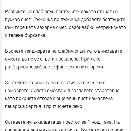
Разбийте на слаб огън белтъците, докато станат на
пухкав сняг. Лъжичка по лъжичка добавете белтъците
към горещата захарна смес, разбивайки непрекъснато
с телена бъркалка.
Върнете тенджерата на слабия огън, като внимавате
сместа да не се сгъсти прекалено. При леко
разбъркване добавете фино смлените орехи.
Застелете голяма тава с хартия за печене и я
намаслете. Сипете сместа и я загладете старателно,
като покриете отгоре с още един лист намаслена
пекарска хартия и притиснете леко.
Оставете нуга-халвата да престои за 1 нощ така. На
следващия ден махнете хартията. Вземете остър нож,