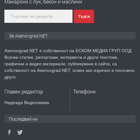
Макарони с лук, бекон и маслини
преди 1 година
Търси
ПРЕДЛАГА
Дава под наем Асеновград
За Asenovgrad.NET
Asenovgrad.NET е собственост на ЕСКОМ МЕДИА ГРУП ООД.
Всички статии, репортажи, интервюта и други текстови,
преди 2 години
графични и видео материали, публикувани в сайта, са
собственост на Asenovgrad.NET, освен ако изрично е посочено
ПРЕДЛАГА
Давам индивидуалани уроци по
друго.
Немски език
Главен редактор
Телефони
преди 2 години
Надежда Виденлиева
ПРЕДЛАГА
ремонт на покриви
Последвай ни