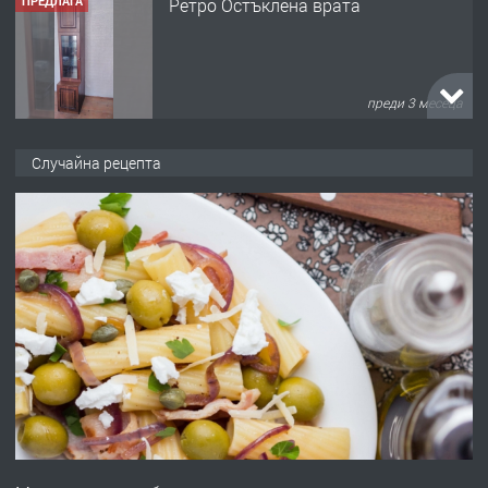
ПРЕДЛАГА
Ретро Остъклена врата
преди 3 месеца
ПРЕДЛАГА
🌟HYUNDAI i10 - 2024 | Само 55 лв./
Случайна рецепта
ден от DL RENT🌟
преди 10 месеца
ПРЕДЛАГА
Професионална броячна машина -
със сертификат от ЕЦБ
преди 1 година
ПРЕДЛАГА
Професионална зеленчукорезачка
за заведения и дома