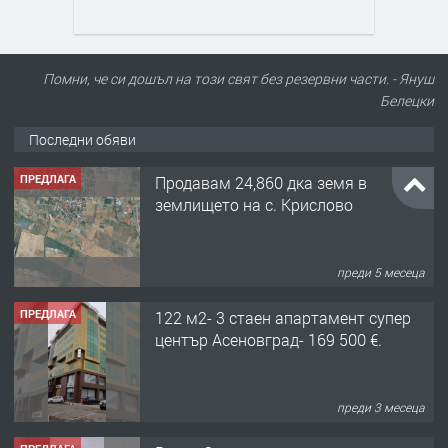
Помни, че си дошъл на този свят без резервни части. - Януш
Белецки
Последни обяви
ПРЕДЛАГА
Продавам 24,860 дка земя в
землището на с. Крислово
преди 5 месеца
ПРЕДЛАГА
122 м2- 3 стаен апартамент супер
център Асеновград- 169 500 €.
преди 3 месеца