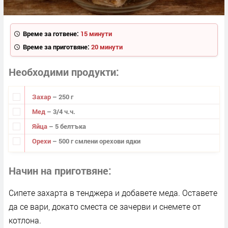
Време за готвене:
15 минути
Време за приготвяне:
20 минути
Необходими продукти
Захар
– 250 г
Мед
– 3/4 ч.ч.
Яйца
– 5 белтъка
Орехи
– 500 г смлени орехови ядки
Начин на приготвяне
Сипете захарта в тенджера и добавете меда. Оставете
да се вари, докато сместа се зачерви и снемете от
котлона.