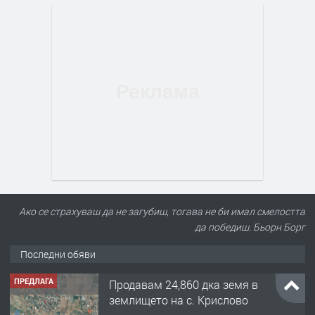
Ако се страхуваш да не загубиш, тогава не би имал смелостта
да победиш. Бьорн Борг
Последни обяви
ПРЕДЛАГА
Продавам 24,860 дка земя в
землището на с. Крислово