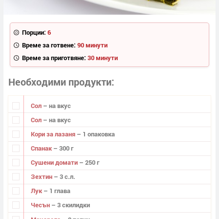
Порции:
6
Време за готвене:
90 минути
Време за приготвяне:
30 минути
Необходими продукти
Сол
– на вкус
Сол
– на вкус
Кори за лазаня
– 1 опаковка
Спанак
– 300 г
Сушени домати
– 250 г
Зехтин
– 3 с.л.
Лук
– 1 глава
Чесън
– 3 скилидки