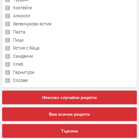
Коктейли
Алкохол
Зеленчукови ястия
Паста
Пици
Ястия с Яйца
Сандвичи
Хляб
Гарнитури
Сосове
Няколко случайни рецепти
Виж всички рецепти
Търсене