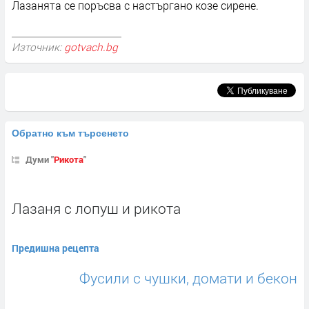
Лазанята се поръсва с настъргано козе сирене.
Източник:
gotvach.bg
Обратно към търсенето
Думи "
Рикота
"
Лазаня с лопуш и рикота
Предишна рецепта
Фусили с чушки, домати и бекон