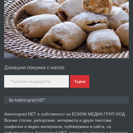
преди 10 месеца
ПРЕДЛАГА
Професионална броячна машина -
със сертификат от ЕЦБ
преди 1 година
ПРЕДЛАГА
Професионална зеленчукорезачка
за заведения и дома
Домашни локумки с масло
преди 1 година
Търси
ПРЕДЛАГА
Дава под наем Асеновград
За Asenovgrad.NET
Asenovgrad.NET е собственост на ЕСКОМ МЕДИА ГРУП ООД.
Всички статии, репортажи, интервюта и други текстови,
преди 2 години
графични и видео материали, публикувани в сайта, са
собственост на Asenovgrad.NET, освен ако изрично е посочено