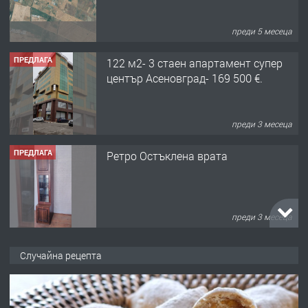
преди 5 месеца
ПРЕДЛАГА
122 м2- 3 стаен апартамент супер
център Асеновград- 169 500 €.
преди 3 месеца
ПРЕДЛАГА
Ретро Остъклена врата
преди 3 месеца
ПРЕДЛАГА
🌟HYUNDAI i10 - 2024 | Само 55 лв./
Случайна рецепта
ден от DL RENT🌟