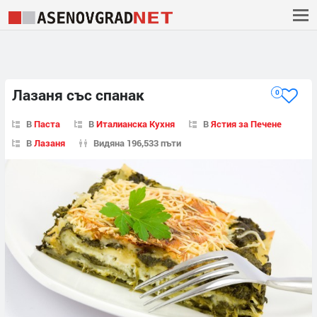
Лазаня със спанак
0
В
Паста
В
Италианска Кухня
В
Ястия за Печене
В
Лазаня
Видяна 196,533 пъти