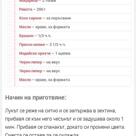
Моцарела
– 2 топки
Рикота
– 200 г
Козе сирене
– за поръсване
Масло
– краве, за формата
Брашно
– 1/3 ч.ч.
Прясно мляко
– 3 1/2 ч.ч.
Индийско орехче
– 1 щипка
Черен пипер
– на вкус
Черен пипер
– на вкус
Масло
– краве, за формата
Начин на приготвяне
Лукът се реже на ситно и се запържва в зехтина,
прибавя се към него чесънът и се задушава около 1
мин. Прибавя се спанакът, докато си промени цвета.
Сместа се оставя да се охлажда.