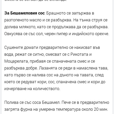
За Бешамеловия сос
: Брашното се запържва в
разтопеното масло и се разбърква. На тънка струя се
долива млякото, като се продължава да се разбърква.
Овкусява се със сол, черен пипер и индийското орехче.
Сушените домати предварително се накисват във
вода, режат се ситно, смесват се с Рикотата и
Моцарелата, прибавя се спаначената смес и се
разбърква добре. Лазанята се реди в намаслена тава,
като първо се налива сос на дъното на тавата, след
което се редуват кори, сос, спаначена смес и кори до
изчерпване на количеството.
Полива се със соса Бешамел. Пече се в предварително
загрята фурна на умерена температура около 20 мин.