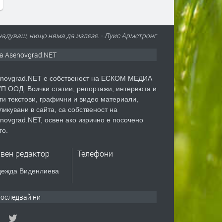
надуваш, нищо няма да излезе. - Луис Армстронг
а Asenovgrad.NET
novgrad.NET е собственост на ЕСКОМ МЕДИА
П ООД. Всички статии, репортажи, интервюта и
ги текстови, графични и видео материали,
ликувани в сайта, са собственост на
novgrad.NET, освен ако изрично е посочено
го.
авен редактор
Телефони
ежда Виденлиева
оследвай ни