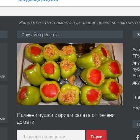
Животът е като тромпета в джазовия оркестър - ако не го 
Случайна рецепта
З
Ase
ГРУ
дру
пуб
Ase
еца
дру
Гл
Над
Пълнени чушки с ориз и салата от печени
еца
домати
П
Търси