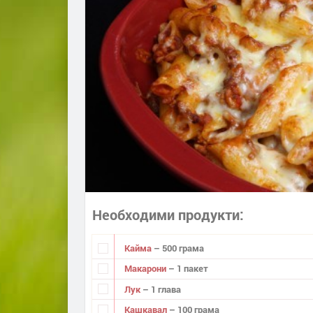
Необходими продукти
Кайма
– 500 грама
Макарони
– 1 пакет
Лук
– 1 глава
Кашкавал
– 100 грама