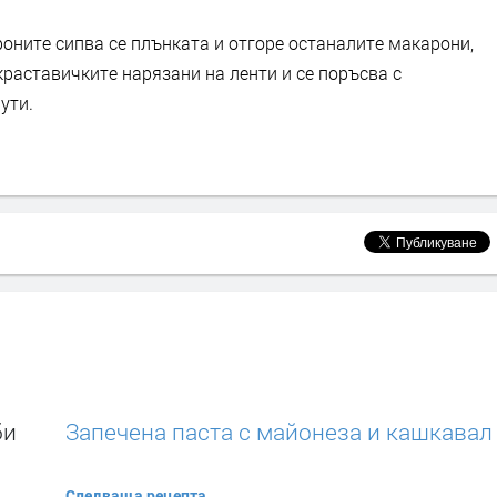
роните сипва се плънката и отгоре останалите макарони,
краставичките нарязани на ленти и се поръсва с
ути.
би
Запечена паста с майонеза и кашкавал
Следваща рецепта