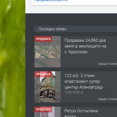
Последни обяви
ПРЕДЛАГА
Продавам 24,860 дка
земя в землището на
с. Крислово
преди 5 мес
ПРЕДЛАГА
122 м2- 3 стаен
апартамент супер
център Асеновград-
169 500 €.
преди 3 мес
ПРЕДЛАГА
Ретро Остъклена
врата