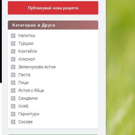
Публикувай нова рецепта
Категории в Други
Напитки
Туршии
Коктейли
Алкохол
Зеленчукови ястия
Паста
Пици
Ястия с Яйца
Сандвичи
Хляб
Гарнитури
Сосове