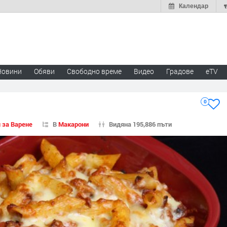
Календар
Новини
Обяви
Свободно време
Видео
Градове
eTV
0
 за Варене
В
Макарони
Видяна 195,886 пъти