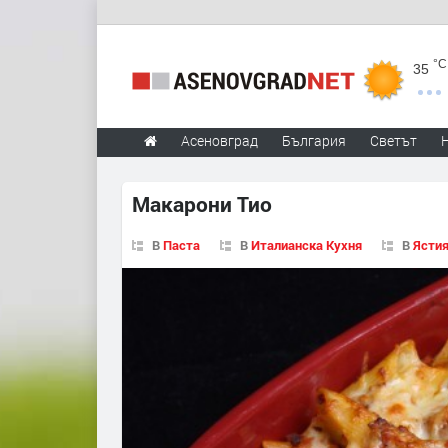
°C
35
Асеновград
България
Светът
Макарони Тио
В
Паста
В
Италианска Кухня
В
Ястия