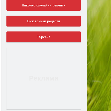
Няколко случайни рецепти
Виж всички рецепти
Търсене