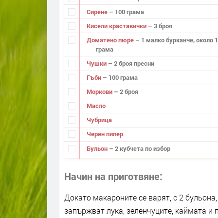
Сирене
– 100 грама
Кисели краставички
– 3 броя
Доматено пюре
– 1 малко бурканче, около 1
грама
Чушки
– 2 броя пресни
Гъби
– 100 грама
Моркови
– 2 броя
Масло
Чубрица
Черен пипер
Бульон
– 2 кубчета по избор
Начин на приготвяне
Докато макароните се варят, с 2 бульона
запържват лука, зеленчуците, каймата и 