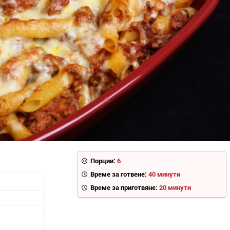
Порции:
6
Време за готвене:
40 минути
Време за приготвяне:
20 минути