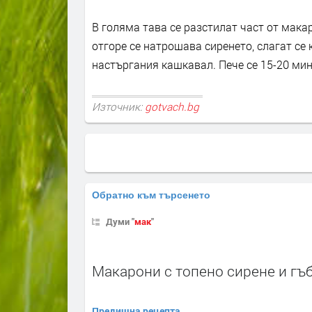
В голяма тава се разстилат част от мака
отгоре се натрошава сиренето, слагат се 
настъргания кашкавал. Пече се 15-20 мин
Източник:
gotvach.bg
Обратно към търсенето
Думи "
мак
"
Макарони с топено сирене и гъ
Предишна рецепта