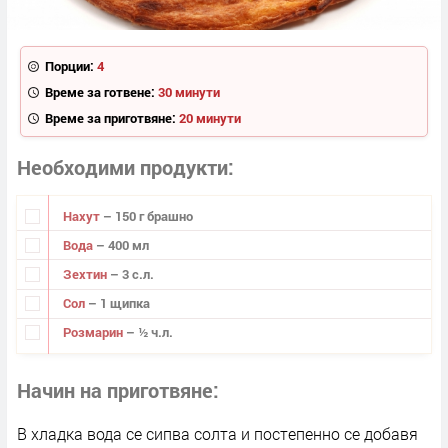
Порции:
4
Време за готвене:
30 минути
Време за приготвяне:
20 минути
Необходими продукти
Нахут
– 150 г брашно
Вода
– 400 мл
Зехтин
– 3 с.л.
Сол
– 1 щипка
Розмарин
– ½ ч.л.
Начин на приготвяне
В хладка вода се сипва солта и постепенно се добавя