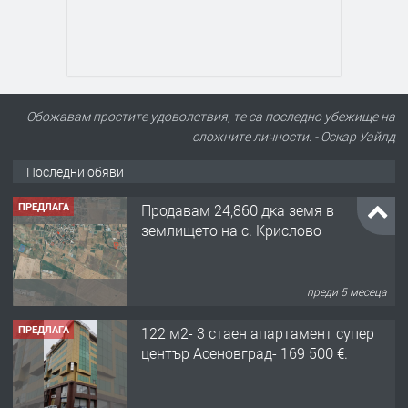
Обожавам простите удоволствия, те са последно убежище на
сложните личности. - Оскар Уайлд
Последни обяви
ПРЕДЛАГА
Продавам 24,860 дка земя в
землището на с. Крислово
преди 5 месеца
ПРЕДЛАГА
122 м2- 3 стаен апартамент супер
център Асеновград- 169 500 €.