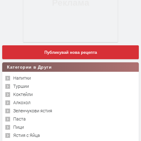
Публикувай нова рецепта
Категории в Други
Напитки
Туршии
Коктейли
Алкохол
Зеленчукови ястия
Паста
Пици
Ястия с Яйца