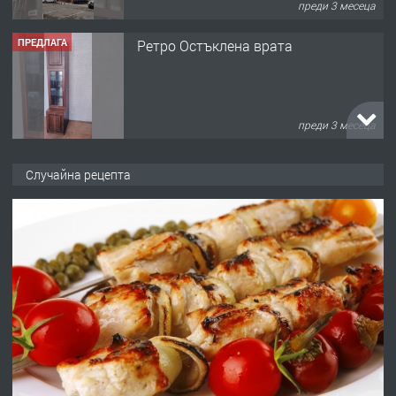
преди 3 месеца
ПРЕДЛАГА
Ретро Остъклена врата
преди 3 месеца
ПРЕДЛАГА
🌟HYUNDAI i10 - 2024 | Само 55 лв./
Случайна рецепта
ден от DL RENT🌟
преди 10 месеца
ПРЕДЛАГА
Професионална броячна машина -
със сертификат от ЕЦБ
преди 1 година