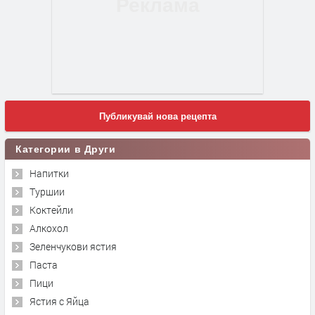
Публикувай нова рецепта
Категории в Други
Напитки
Туршии
Коктейли
Алкохол
Зеленчукови ястия
Паста
Пици
Ястия с Яйца