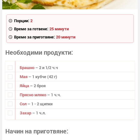
Порции:
2
Време за готвене:
25 минути
Време за приготвяне:
20 минути
Необходими продукти
Брашно
– 2 и 1/2 ч.ч
Мая
– 1 кубче (42 г)
Яйца
– 2 броя
Прясно мляко
– 1 ч.ч.
Сол
– 1 - 2 щипки
Захар
– 1 ч.л.
Начин на приготвяне