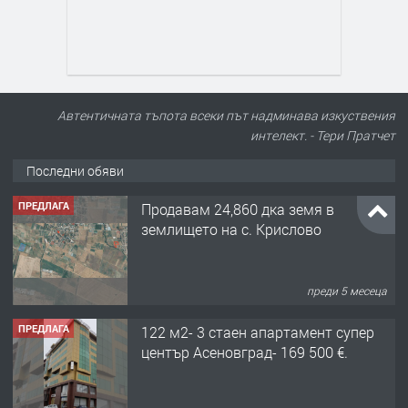
Автентичната тъпота всеки път надминава изкуствения
интелект. - Тери Пратчет
Последни обяви
ПРЕДЛАГА
Продавам 24,860 дка земя в
землището на с. Крислово
преди 5 месеца
ПРЕДЛАГА
122 м2- 3 стаен апартамент супер
център Асеновград- 169 500 €.