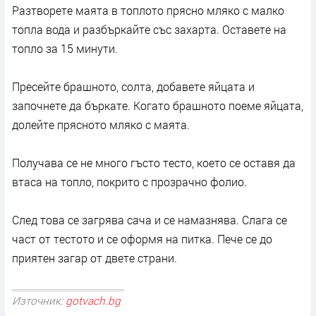
Разтворете маята в топлото прясно мляко с малко
топла вода и разбъркайте със захарта. Оставете на
топло за 15 минути.
Пресейте брашното, солта, добавете яйцата и
започнете да бъркате. Когато брашното поеме яйцата,
долейте прясното мляко с маята.
Получава се не много гъсто тесто, което се оставя да
втаса на топло, покрито с прозрачно фолио.
След това се загрява сача и се намазнява. Слага се
част от тестото и се оформя на питка. Пече се до
приятен загар от двете страни.
Източник:
gotvach.bg