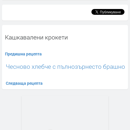
Кашкавалени крокети
Предишна рецепта
Чесново хлебче с пълнозърнесто брашно
Следваща рецепта