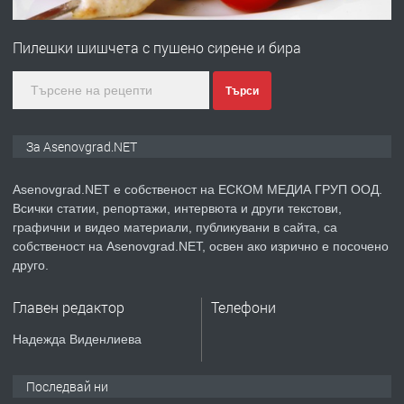
ПРЕДЛАГА
Професионална зеленчукорезачка
за заведения и дома
Пилешки шишчета с пушено сирене и бира
преди 1 година
Търси
ПРЕДЛАГА
Дава под наем Асеновград
За Asenovgrad.NET
Asenovgrad.NET е собственост на ЕСКОМ МЕДИА ГРУП ООД.
Всички статии, репортажи, интервюта и други текстови,
преди 2 години
графични и видео материали, публикувани в сайта, са
собственост на Asenovgrad.NET, освен ако изрично е посочено
ПРЕДЛАГА
Давам индивидуалани уроци по
друго.
Немски език
Главен редактор
Телефони
преди 2 години
Надежда Виденлиева
ПРЕДЛАГА
ремонт на покриви
Последвай ни