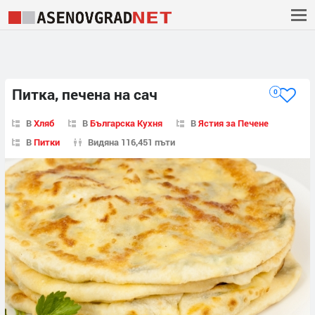
Питка, печена на сач
0
В
Хляб
В
Българска Кухня
В
Ястия за Печене
В
Питки
Видяна 116,451 пъти