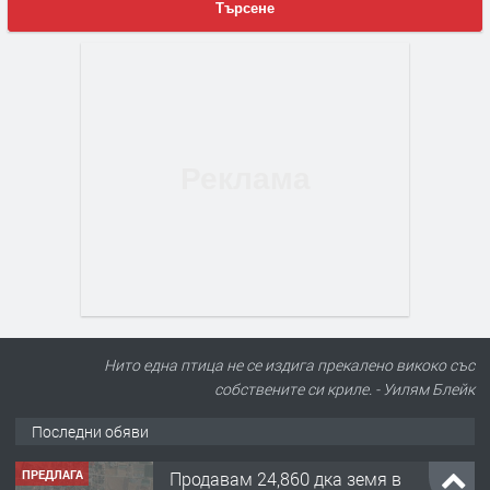
Търсене
Нито една птица не се издига прекалено викоко със
собствените си криле. - Уилям Блейк
Последни обяви
ПРЕДЛАГА
Продавам 24,860 дка земя в