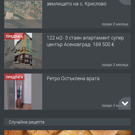
землището на с. Крислово
преди 5 месеца
ПРЕДЛАГА
122 м2- 3 стаен апартамент супер
център Асеновград- 169 500 €.
преди 3 месеца
ПРЕДЛАГА
Ретро Остъклена врата
преди 3 месеца
ПРЕДЛАГА
🌟HYUNDAI i10 - 2024 | Само 55 лв./
Случайна рецепта
ден от DL RENT🌟