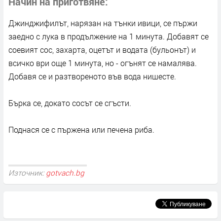
Начин на приготвяне
Джинджифилът, нарязан на тънки ивици, се пържи
заедно с лука в продължение на 1 минута. Добавят се
соевият сос, захарта, оцетът и водата (бульонът) и
всичко ври още 1 минута, но - огънят се намалява.
Добавя се и разтвореното във вода нишесте.
Бърка се, докато сосът се сгъсти.
Поднася се с пържена или печена риба.
Източник:
gotvach.bg