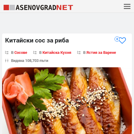
Китайски сос за риба
0
В
Сосове
В
Китайска Кухня
В
Ястия за Варене
Видяна 108,703 пъти