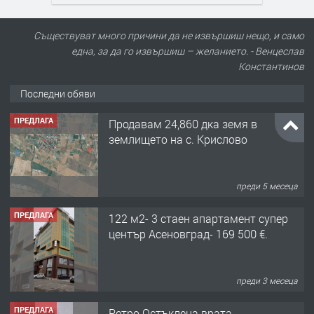
Съществуват много причини да не извършиш нещо, и само
една, за да го извършиш – желанието. - Венцеслав
Константинов
Последни обяви
ПРЕДЛАГА
Продавам 24,860 дка земя в
землището на с. Крислово
преди 5 месеца
ПРЕДЛАГА
122 м2- 3 стаен апартамент супер
център Асеновград- 169 500 €.
преди 3 месеца
ПРЕДЛАГА
Ретро Остъклена врата