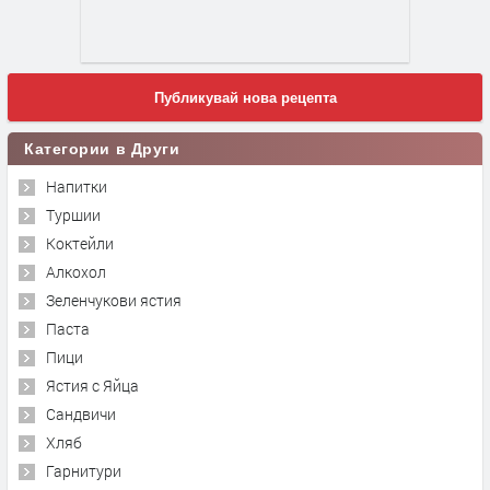
Публикувай нова рецепта
Категории в Други
Напитки
Туршии
Коктейли
Алкохол
Зеленчукови ястия
Паста
Пици
Ястия с Яйца
Сандвичи
Хляб
Гарнитури