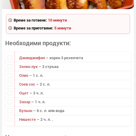
Време за готвене:
10 минути
Време за приготвяне:
5 минути
Необходими продукти
Джинджифил
– корен 3 резенчета
Зелен лук
– 2 стръка
Олио
– 1 с. л.
Соев сос
– 2 с. л.
Оцет
– 3 ч. л.
Захар
– 1 ч. л.
Бульон
– 6 с. л. или вода
Нишесте
– 2 ч. л. .