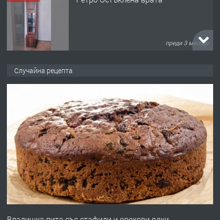
преди 3 месеца
ПРЕДЛАГА
🌟HYUNDAI i10 - 2024 | Само 55 лв./
Случайна рецепта
ден от DL RENT🌟
преди 10 месеца
ПРЕДЛАГА
Професионална броячна машина -
със сертификат от ЕЦБ
преди 1 година
ПРЕДЛАГА
Професионална зеленчукорезачка
за заведения и дома
Владишка пита със стафиди и орехови ядки