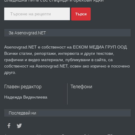
преди 1 година
Търси
ПРЕДЛАГА
Дава под наем Асеновград
За Asenovgrad.NET
Asenovgrad.NET е собственост на ЕСКОМ МЕДИА ГРУП ООД.
Всички статии, репортажи, интервюта и други текстови,
преди 2 години
графични и видео материали, публикувани в сайта, са
собственост на Asenovgrad.NET, освен ако изрично е посочено
ПРЕДЛАГА
Давам индивидуалани уроци по
друго.
Немски език
Главен редактор
Телефони
преди 2 години
Надежда Виденлиева
ПРЕДЛАГА
ремонт на покриви
Последвай ни