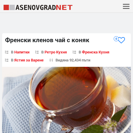
Френски кленов чай с коняк
0
В
Напитки
В
Ретро Кухня
В
Френска Кухня
В
Ястия за Варене
Видяна 92,434 пъти