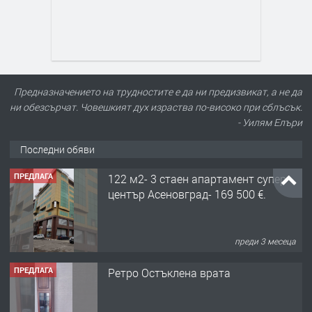
Предназначението на трудностите е да ни предизвикат, а не да
ни обезсърчат. Човешкият дух израства по-високо при сблъсък.
- Уилям Елъри
Последни обяви
ПРЕДЛАГА
122 м2- 3 стаен апартамент супер
център Асеновград- 169 500 €.
преди 3 месеца
ПРЕДЛАГА
Ретро Остъклена врата