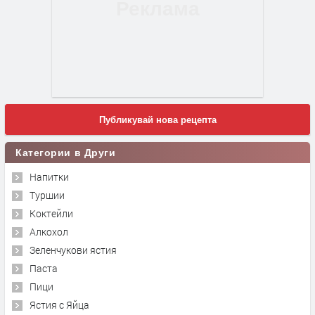
Публикувай нова рецепта
Категории в Други
Напитки
Туршии
Коктейли
Алкохол
Зеленчукови ястия
Паста
Пици
Ястия с Яйца