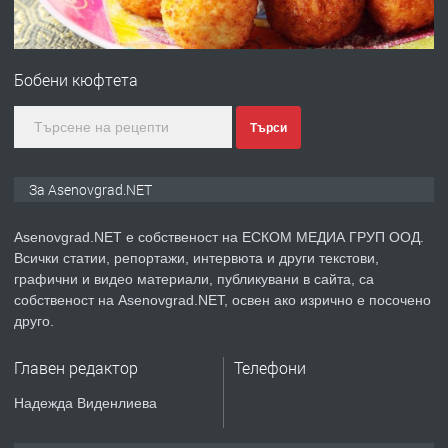
ПРЕДЛАГА
Дава под наем Асеновград
Бобени кюфтета
преди 2 години
Търси
ПРЕДЛАГА
Давам индивидуалани уроци по
За Asenovgrad.NET
Немски език
Asenovgrad.NET е собственост на ЕСКОМ МЕДИА ГРУП ООД.
Всички статии, репортажи, интервюта и други текстови,
преди 2 години
графични и видео материали, публикувани в сайта, са
собственост на Asenovgrad.NET, освен ако изрично е посочено
ПРЕДЛАГА
ремонт на покриви
друго.
Главен редактор
Телефони
преди 2 години
Надежда Виденлиева
ПРЕДЛАГА
Висококачествени Целофанови