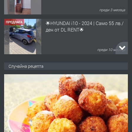
преди 3 месеца
ПРЕДЛАГА
🌟HYUNDAI i10 - 2024 | Само 55 лв./
ден от DL RENT🌟
преди 10 месеца
ПРЕДЛАГА
Професионална броячна машина -
Случайна рецепта
със сертификат от ЕЦБ
преди 1 година
ПРЕДЛАГА
Професионална зеленчукорезачка
за заведения и дома
преди 1 година