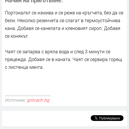
Портокалът се измива и се реже на кръгчета, без да се
бели. Няколко резенчета се слагат в термоустойчива
кана. Добавя се канелата и кленовият сироп. Добавя
се конякът.
Чаят се запарва с вряла вода и след 3 минути се
прецежда. Добавя се в каната. Чаят се сервира горещ
с листенца мента.
Източник:
gotvach.bg