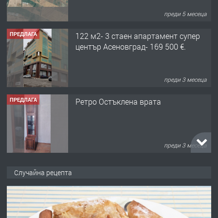
преди 5 месеца
ПРЕДЛАГА
122 м2- 3 стаен апартамент супер
център Асеновград- 169 500 €.
преди 3 месеца
ПРЕДЛАГА
Ретро Остъклена врата
преди 3 месеца
ПРЕДЛАГА
🌟HYUNDAI i10 - 2024 | Само 55 лв./
Случайна рецепта
ден от DL RENT🌟
преди 10 месеца