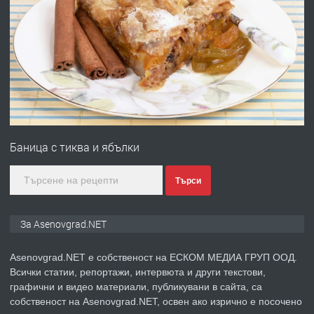
ПРЕДЛАГА
Професионална броячна машина -
със сертификат от ЕЦБ
преди 1 година
ПРЕДЛАГА
Професионална зеленчукорезачка
за заведения и дома
Баница с тиква и ябълки
преди 1 година
Търси
ПРЕДЛАГА
Дава под наем Асеновград
За Asenovgrad.NET
Asenovgrad.NET е собственост на ЕСКОМ МЕДИА ГРУП ООД.
Всички статии, репортажи, интервюта и други текстови,
преди 2 години
графични и видео материали, публикувани в сайта, са
собственост на Asenovgrad.NET, освен ако изрично е посочено
ПРЕДЛАГА
Давам индивидуалани уроци по