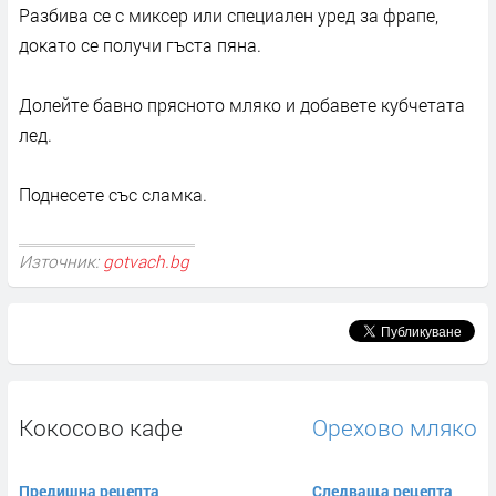
Разбива се с миксер или специален уред за фрапе,
докато се получи гъста пяна.
Долейте бавно прясното мляко и добавете кубчетата
лед.
Поднесете със сламка.
Източник:
gotvach.bg
Кокосово кафе
Орехово мляко
Предишна рецепта
Следваща рецепта