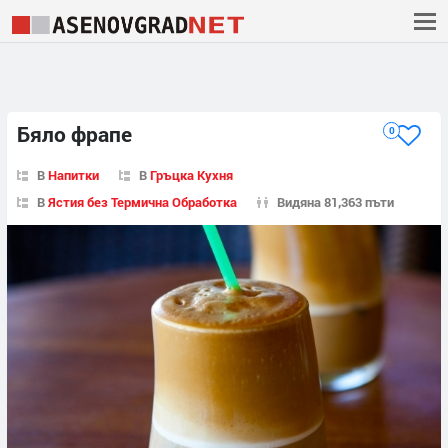
Бяло фрапе
0
В
Напитки
В
Гръцка Кухня
В
Ястия без Термична Обработка
Видяна 81,363 пъти