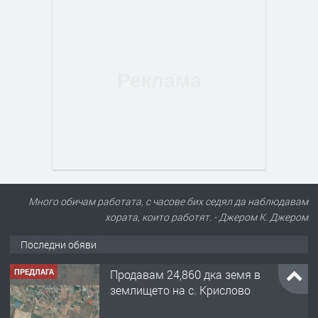
Много обичам работата, с часове бих седял да наблюдавам
хората, които работят. - Джером К. Джером
Последни обяви
ПРЕДЛАГА
Продавам 24,860 дка земя в
землището на с. Крислово