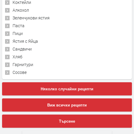
Коктейли
Алкохол
Зеленчукови ястия
Паста
Пици
Ястия с Яйца
Сандвичи
Хляб
Гарнитури
Сосове
Няколко случайни рецепти
Виж всички рецепти
Търсене