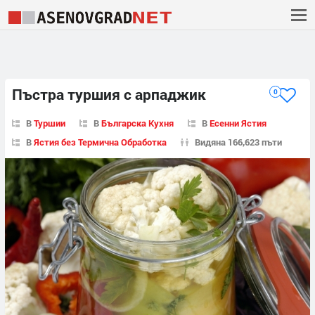
Пъстра туршия с арпаджик
0
В
Туршии
В
Българска Кухня
В
Есенни Ястия
В
Ястия без Термична Обработка
Видяна 166,623 пъти