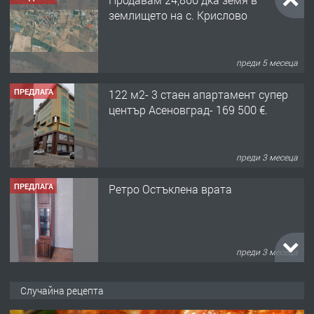
землището на с. Крислово
преди 5 месеца
ПРЕДЛАГА
122 м2- 3 стаен апартамент супер
център Асеновград- 169 500 €.
преди 3 месеца
ПРЕДЛАГА
Ретро Остъклена врата
преди 3 месеца
ПРЕДЛАГА
🌟HYUNDAI i10 - 2024 | Само 55 лв./
Случайна рецепта
ден от DL RENT🌟