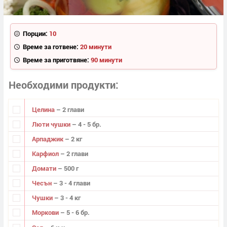
Порции:
10
Време за готвене:
20 минути
Време за приготвяне:
90 минути
Необходими продукти
Целина
– 2 глави
Люти чушки
– 4 - 5 бр.
Арпаджик
– 2 кг
Карфиол
– 2 глави
Домати
– 500 г
Чесън
– 3 - 4 глави
Чушки
– 3 - 4 кг
Моркови
– 5 - 6 бр.