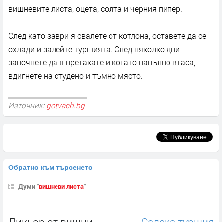
вишневите листа, оцета, солта и черния пипер.
След като заври я свалете от котлона, оставете да се
охлади и залейте туршията. След няколко дни
започнете да я претакате и когато напълно втаса,
вдигнете на студено и тъмно място.
Източник:
gotvach.bg
Обратно към търсенето
Думи "
вишневи листа
"
Ликьор от вишни
Селска туршия