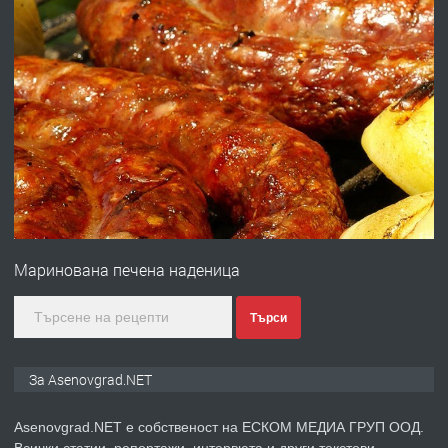
преди 10 месеца
ПРЕДЛАГА
Професионална броячна машина -
със сертификат от ЕЦБ
преди 1 година
ПРЕДЛАГА
Професионална зеленчукорезачка
за заведения и дома
Маринована печена наденица
преди 1 година
Търси
ПРЕДЛАГА
Дава под наем Асеновград
За Asenovgrad.NET
Asenovgrad.NET е собственост на ЕСКОМ МЕДИА ГРУП ООД.