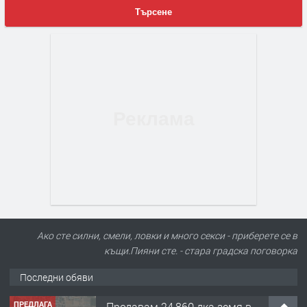
Търсене
Ако сте силни, смели, ловки и много секси - приберете се в
къщи.Пияни сте. - стара градска поговорка
Последни обяви
ПРЕДЛАГА
Продавам 24,860 дка земя в