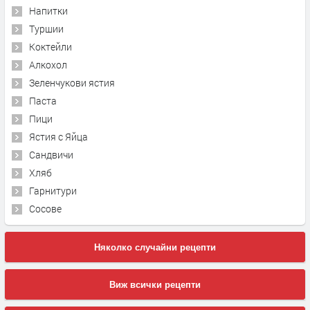
Напитки
Туршии
Коктейли
Алкохол
Зеленчукови ястия
Паста
Пици
Ястия с Яйца
Сандвичи
Хляб
Гарнитури
Сосове
Няколко случайни рецепти
Виж всички рецепти