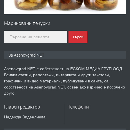
ПРЕДЛАГА
Професионална зеленчукорезачка
за заведения и дома
Мариновани печурки
преди 1 година
Търси
ПРЕДЛАГА
Дава под наем Асеновград
За Asenovgrad.NET
Asenovgrad.NET е собственост на ЕСКОМ МЕДИА ГРУП ООД.
Всички статии, репортажи, интервюта и други текстови,
преди 2 години
графични и видео материали, публикувани в сайта, са
собственост на Asenovgrad.NET, освен ако изрично е посочено
ПРЕДЛАГА
Давам индивидуалани уроци по
друго.
Немски език
Главен редактор
Телефони
преди 2 години
Надежда Виденлиева
ПРЕДЛАГА
ремонт на покриви