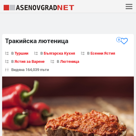
Тракийска лютеница
0
В
Туршии
В
Българска Кухня
В
Есенни Ястия
В
Ястия за Варене
В
Лютеница
Видяна 164,039 пъти