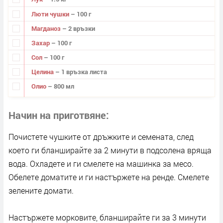
Люти чушки
– 100 г
Магданоз
– 2 връзки
Захар
– 100 г
Сол
– 100 г
Целина
– 1 връзка листа
Олио
– 800 мл
Начин на приготвяне
Почистете чушките от дръжките и семената, след
което ги бланширайте за 2 минути в подсолена вряща
вода. Охладете и ги смелете на машинка за месо.
Обелете доматите и ги настържете на ренде. Смелете
зелените домати.
Настържете морковите, бланширайте ги за 3 минути