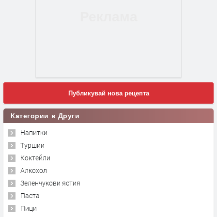
Публикувай нова рецепта
Категории в Други
Напитки
Туршии
Коктейли
Алкохол
Зеленчукови ястия
Паста
Пици