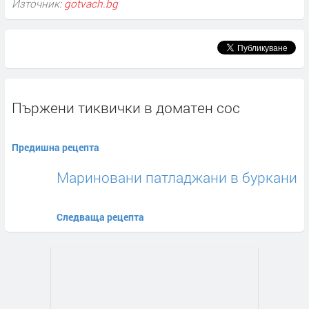
Източник:
gotvach.bg
Пържени тиквички в доматен сос
Предишна рецепта
Мариновани патладжани в буркани
Следваща рецепта