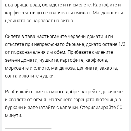
във вряща вода, охладете и ги смелете. Картофите и
карфиолът също се сваряват и смилат. Магданозът и
целината се нарязват на ситно.
Сипете в тава настърганите червени домати и ги
сгъстете при непрекъснато бъркане, докато остане 1/3
от първоначалния им обем. Прибавете смлените
зелени домати, чушките, картофите, карфиола,
морковите и олиото, магданоза, целината, захарта,
солта и лютите чушки.
Разбъркайте сместа много добре, загрейте до кипене
и свалете от огъня. Напълнете горещата лютеница в
буркани и запечатайте с капачки. Стерилизирайте 50
минути.