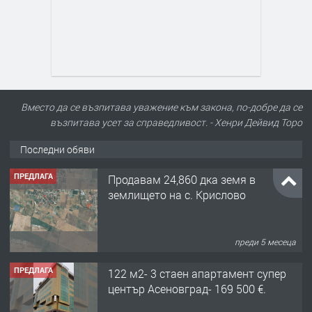
Вместо да се възпитава уважение към закона, по-добре да се
възпитава усет за справедливост. - Хенри Дейвид Торо
Последни обяви
ПРЕДЛАГА
Продавам 24,860 дка земя в
землището на с. Крислово
преди 5 месеца
ПРЕДЛАГА
122 м2- 3 стаен апартамент супер
център Асеновград- 169 500 €.