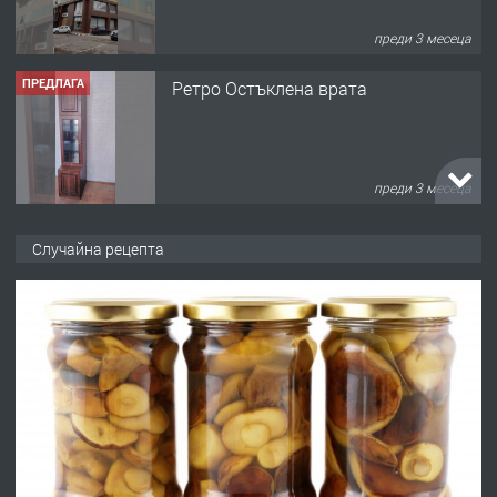
преди 3 месеца
ПРЕДЛАГА
Ретро Остъклена врата
преди 3 месеца
ПРЕДЛАГА
🌟HYUNDAI i10 - 2024 | Само 55 лв./
Случайна рецепта
ден от DL RENT🌟
преди 10 месеца
ПРЕДЛАГА
Професионална броячна машина -
със сертификат от ЕЦБ
преди 1 година