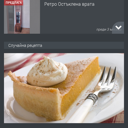
ПРЕДЛАГА
Ретро Остъклена врата
преди 3 месеца
ПРЕДЛАГА
🌟HYUNDAI i10 - 2024 | Само 55 лв./
Случайна рецепта
ден от DL RENT🌟
преди 10 месеца
ПРЕДЛАГА
Професионална броячна машина -
със сертификат от ЕЦБ
преди 1 година
ПРЕДЛАГА
Професионална зеленчукорезачка
за заведения и дома