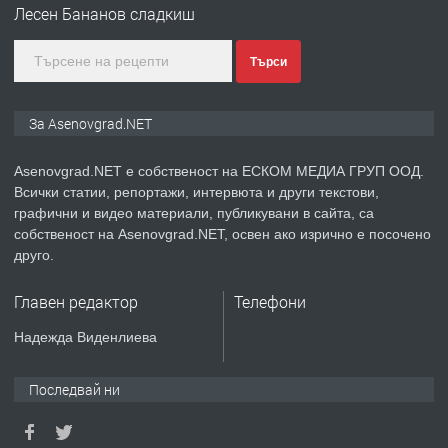
Лесен Бананов сладкиш
преди 1 година
Търси
ПРЕДЛАГА
Дава под наем Асеновград
За Asenovgrad.NET
Asenovgrad.NET е собственост на ЕСКОМ МЕДИА ГРУП ООД.
Всички статии, репортажи, интервюта и други текстови,
преди 2 години
графични и видео материали, публикувани в сайта, са
собственост на Asenovgrad.NET, освен ако изрично е посочено
ПРЕДЛАГА
Давам индивидуалани уроци по
друго.
Немски език
Главен редактор
Телефони
преди 2 години
Надежда Виденлиева
ПРЕДЛАГА
ремонт на покриви
Последвай ни