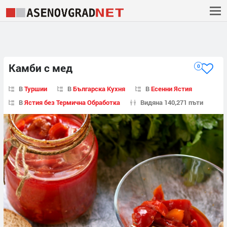
Камби с мед
0
В
Туршии
В
Българска Кухня
В
Есенни Ястия
В
Ястия без Термична Обработка
Видяна 140,271 пъти