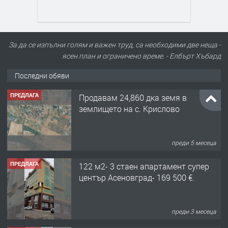
За да се изпълни голям и важен труд, са необходими две неща -
ясен план и ограничено време. - Елбърт Хъбард
Последни обяви
ПРЕДЛАГА
Продавам 24,860 дка земя в
землището на с. Крислово
преди 5 месеца
ПРЕДЛАГА
122 м2- 3 стаен апартамент супер
център Асеновград- 169 500 €.
преди 3 месеца