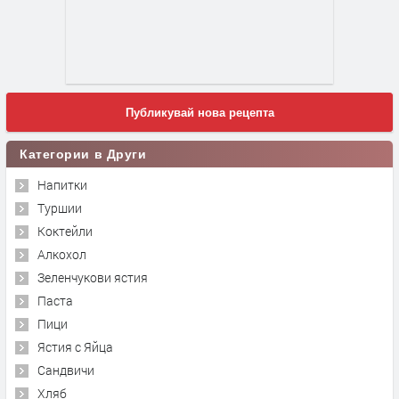
Публикувай нова рецепта
Категории в Други
Напитки
Туршии
Коктейли
Алкохол
Зеленчукови ястия
Паста
Пици
Ястия с Яйца
Сандвичи
Хляб