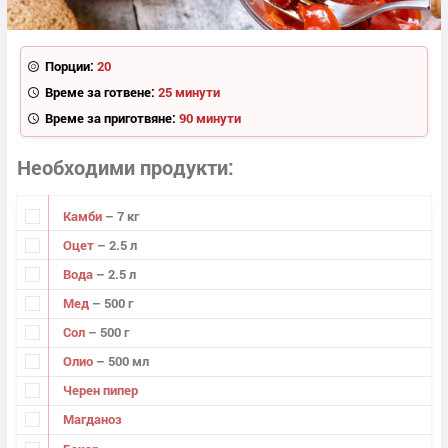
Порции:
20
Време за готвене:
25 минути
Време за приготвяне:
90 минути
Необходими продукти
Камби
– 7 кг
Оцет
– 2.5 л
Вода
– 2.5 л
Мед
– 500 г
Сол
– 500 г
Олио
– 500 мл
Черен пипер
Магданоз