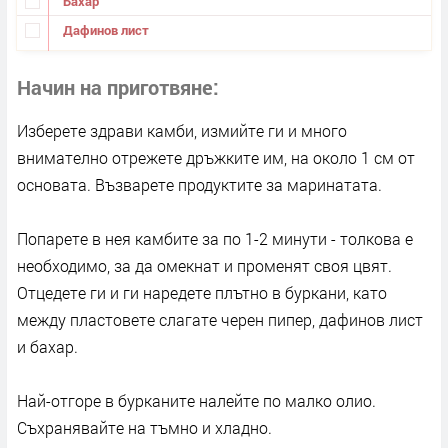
Бахар
Дафинов лист
Начин на приготвяне
Изберете здрави камби, измийте ги и много
внимателно отрежете дръжките им, на около 1 см от
основата. Възварете продуктите за маринатата.
Попарете в нея камбите за по 1-2 минути - толкова е
необходимо, за да омекнат и променят своя цвят.
Отцедете ги и ги наредете плътно в буркани, като
между пластовете слагате черен пипер, дафинов лист
и бахар.
Най-отгоре в бурканите налейте по малко олио.
Съхранявайте на тъмно и хладно.