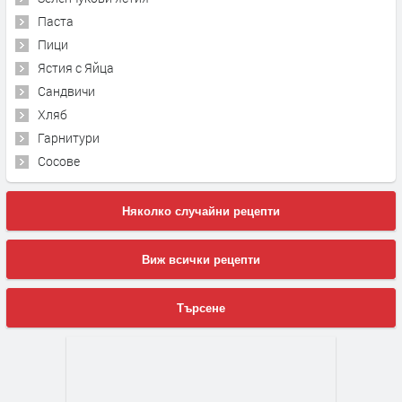
Паста
Пици
Ястия с Яйца
Сандвичи
Хляб
Гарнитури
Сосове
Няколко случайни рецепти
Виж всички рецепти
Търсене