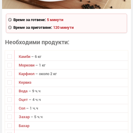
Време за готвене:
5 минути
Време за приготвяне:
120 минути
Необходими продукти
Камби
– 6 кг
Моркови
– 1 кг
Карфиол
– около 2 кг
Кервиз
Вода
– 9 ч.ч
Оцет
– 4 ч.ч
Сол
– 1 ч.ч
Захар
– 5 ч.ч
Бахар