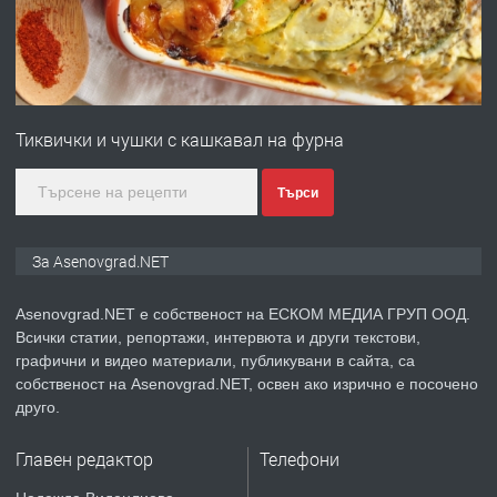
преди 1 година
ПРЕДЛАГА
Професионална зеленчукорезачка
за заведения и дома
Тиквички и чушки с кашкавал на фурна
преди 1 година
Търси
ПРЕДЛАГА
Дава под наем Асеновград
За Asenovgrad.NET
Asenovgrad.NET е собственост на ЕСКОМ МЕДИА ГРУП ООД.
Всички статии, репортажи, интервюта и други текстови,
преди 2 години
графични и видео материали, публикувани в сайта, са
собственост на Asenovgrad.NET, освен ако изрично е посочено
ПРЕДЛАГА
Давам индивидуалани уроци по
друго.
Немски език
Главен редактор
Телефони
преди 2 години