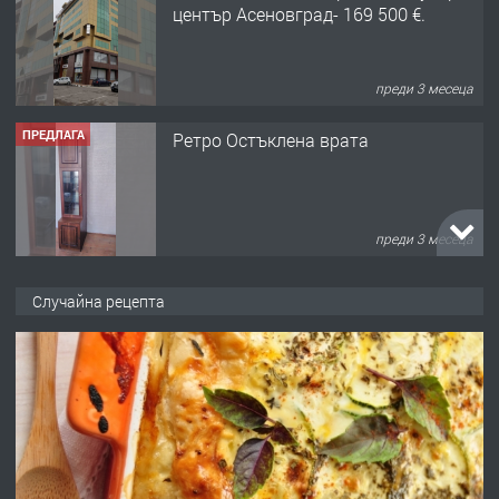
център Асеновград- 169 500 €.
преди 3 месеца
ПРЕДЛАГА
Ретро Остъклена врата
преди 3 месеца
ПРЕДЛАГА
🌟HYUNDAI i10 - 2024 | Само 55 лв./
Случайна рецепта
ден от DL RENT🌟
преди 10 месеца
ПРЕДЛАГА
Професионална броячна машина -
със сертификат от ЕЦБ