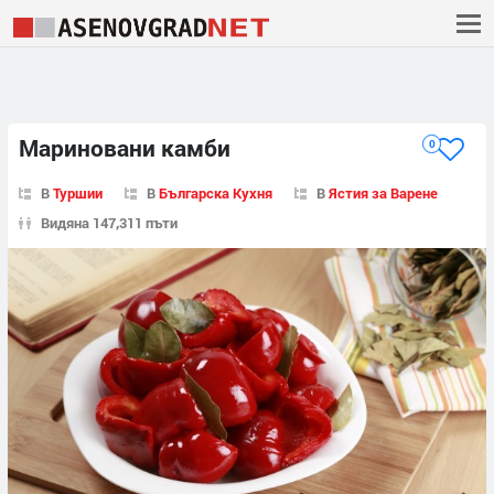
Мариновани камби
0
В
Туршии
В
Българска Кухня
В
Ястия за Варене
Видяна 147,311 пъти