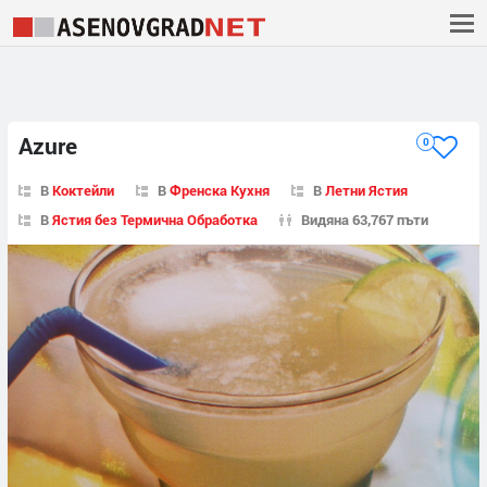
Azure
0
В
Коктейли
В
Френска Кухня
В
Летни Ястия
В
Ястия без Термична Обработка
Видяна 63,767 пъти