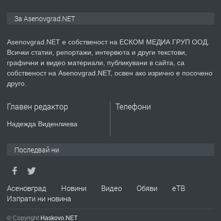
ПРЕДЛАГА
Дава под наем Асеновград
За Asenovgrad.NET
Asenovgrad.NET е собственост на ЕСКОМ МЕДИА ГРУП ООД.
Всички статии, репортажи, интервюта и други текстови,
преди 2 години
графични и видео материали, публикувани в сайта, са
собственост на Asenovgrad.NET, освен ако изрично е посочено
ПРЕДЛАГА
Давам индивидуалани уроци по
друго.
Немски език
Главен редактор
Телефони
преди 2 години
Надежда Виденлиева
ПРЕДЛАГА
ремонт на покриви
Последвай ни
преди 2 години
Асеновград
Новини
Видео
Обяви
еТВ
Изпрати ни новина
ПРЕДЛАГА
Висококачествени Целофанови
© Copyright
Haskovo.NET
Пликове - СКОРПИОПЛАСТ