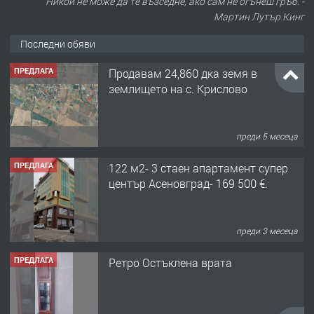
Никой не може да те възседне, ако сам не огънеш гръб. -
Мартин Лутър Кинг
Последни обяви
ПРЕДЛАГА
Продавам 24,860 дка земя в
землището на с. Крислово
преди 5 месеца
ПРЕДЛАГА
122 м2- 3 стаен апартамент супер
център Асеновград- 169 500 €.
преди 3 месеца
ПРЕДЛАГА
Ретро Остъклена врата