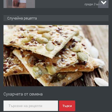
преди 3 месеца
ПРЕДЛАГА
🌟HYUNDAI i10 - 2024 | Само 55 лв./
Случайна рецепта
ден от DL RENT🌟
преди 10 месеца
ПРЕДЛАГА
Професионална броячна машина -
със сертификат от ЕЦБ
преди 1 година
ПРЕДЛАГА
Професионална зеленчукорезачка
за заведения и дома
Сухарчета от семена
преди 1 година
Търси