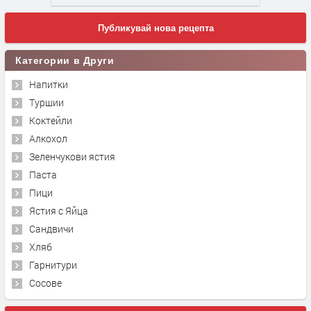
Публикувай нова рецепта
Категории в Други
Напитки
Туршии
Коктейли
Алкохол
Зеленчукови ястия
Паста
Пици
Ястия с Яйца
Сандвичи
Хляб
Гарнитури
Сосове