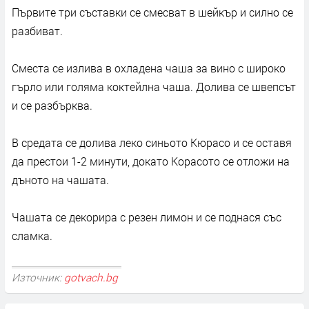
Първите три съставки се смесват в шейкър и силно се
разбиват.
Сместа се излива в охладена чаша за вино с широко
гърло или голяма коктейлна чаша. Долива се швепсът
и се разбърква.
В средата се долива леко синьото Кюрасо и се оставя
да престои 1-2 минути, докато Корасото се отложи на
дъното на чашата.
Чашата се декорира с резен лимон и се поднася със
сламка.
Източник:
gotvach.bg