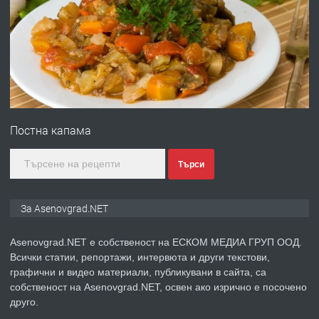
Професионална броячна машина -
със сертификат от ЕЦБ
преди 1 година
ПРЕДЛАГА
Професионална зеленчукорезачка
за заведения и дома
Постна капама
преди 1 година
Търси
ПРЕДЛАГА
Дава под наем Асеновград
За Asenovgrad.NET
Asenovgrad.NET е собственост на ЕСКОМ МЕДИА ГРУП ООД.
Всички статии, репортажи, интервюта и други текстови,
преди 2 години
графични и видео материали, публикувани в сайта, са
собственост на Asenovgrad.NET, освен ако изрично е посочено
ПРЕДЛАГА
Давам индивидуалани уроци по
друго.
Немски език