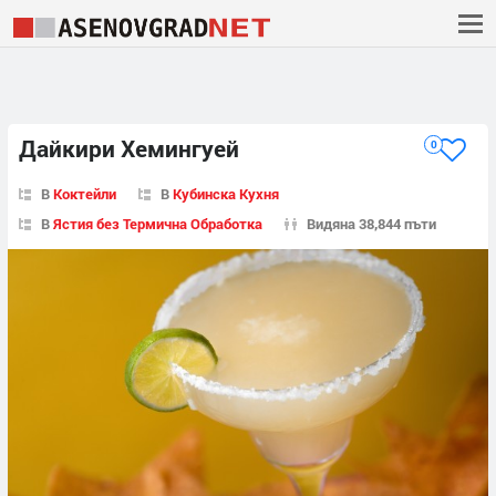
Дайкири Хемингуей
0
В
Коктейли
В
Кубинска Кухня
В
Ястия без Термична Обработка
Видяна 38,844 пъти