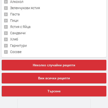
Алкохол
Зеленчукови ястия
Паста
Пици
Ястия с Яйца
Сандвичи
Хляб
Гарнитури
Сосове
Няколко случайни рецепти
Виж всички рецепти
Търсене