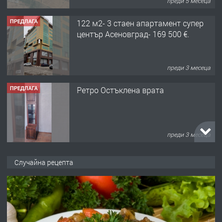
преди 5 месеца
ПРЕДЛАГА
122 м2- 3 стаен апартамент супер
център Асеновград- 169 500 €.
преди 3 месеца
ПРЕДЛАГА
Ретро Остъклена врата
преди 3 месеца
ПРЕДЛАГА
🌟HYUNDAI i10 - 2024 | Само 55 лв./
Случайна рецепта
ден от DL RENT🌟
преди 10 месеца
ПРЕДЛАГА