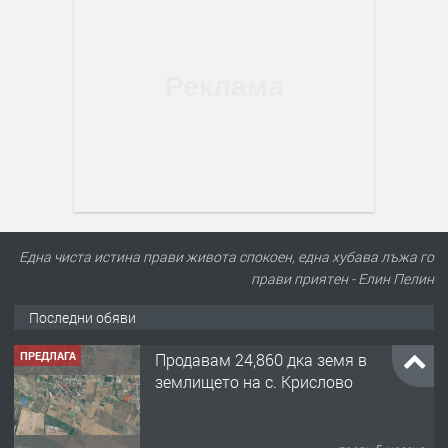
Една чиста истина прави живота спокоен, една хубава лъжа го
прави приятен - Елин Пелин
Последни обяви
ПРЕДЛАГА
Продавам 24,860 дка земя в
землището на с. Крислово