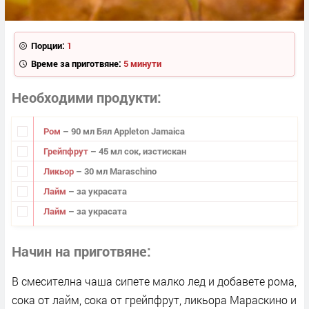
Порции:
1
Време за приготвяне:
5 минути
Необходими продукти
Ром
– 90 мл Бял Appleton Jamaica
Грейпфрут
– 45 мл сок, изстискан
Ликьор
– 30 мл Maraschino
Лайм
– за украсата
Лайм
– за украсата
Начин на приготвяне
В смесителна чаша сипете малко лед и добавете рома,
сока от лайм, сока от грейпфрут, ликьора Мараскино и