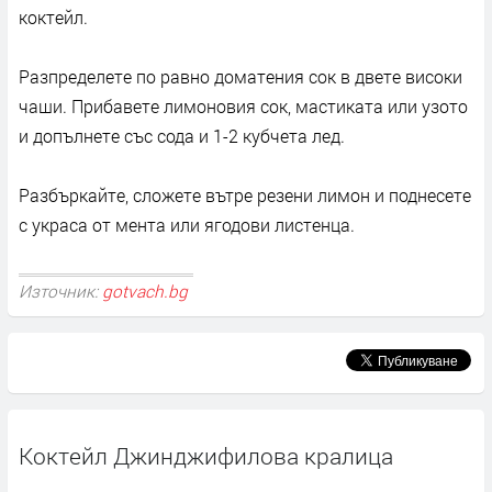
коктейл.
Разпределете по равно доматения сок в двете високи
чаши. Прибавете лимоновия сок, мастиката или узото
и допълнете със сода и 1-2 кубчета лед.
Разбъркайте, сложете вътре резени лимон и поднесете
с украса от мента или ягодови листенца.
Източник:
gotvach.bg
Коктейл Джинджифилова кралица