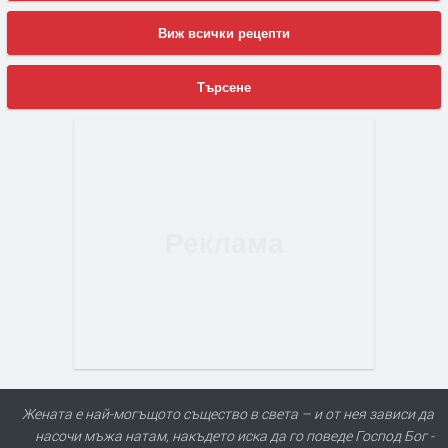
Виж всички рецепти
Търсене
Жената е най-могъщото същество в света – и от нея зависи да
насочи мъжа натам, накъдето иска да го поведе Господ Бог -