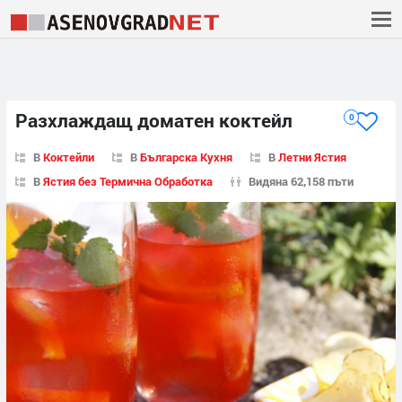
Разхлаждащ доматен коктейл
0
В
Коктейли
В
Българска Кухня
В
Летни Ястия
В
Ястия без Термична Обработка
Видяна 62,158 пъти