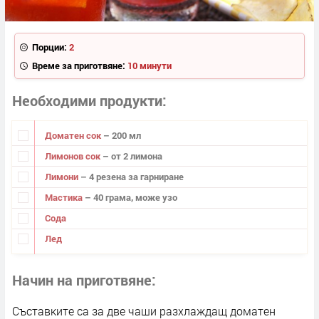
Порции:
2
Време за приготвяне:
10 минути
Необходими продукти
Доматен сок
– 200 мл
Лимонов сок
– от 2 лимона
Лимони
– 4 резена за гарниране
Мастика
– 40 грама, може узо
Сода
Лед
Начин на приготвяне
Съставките са за две чаши разхлаждащ доматен