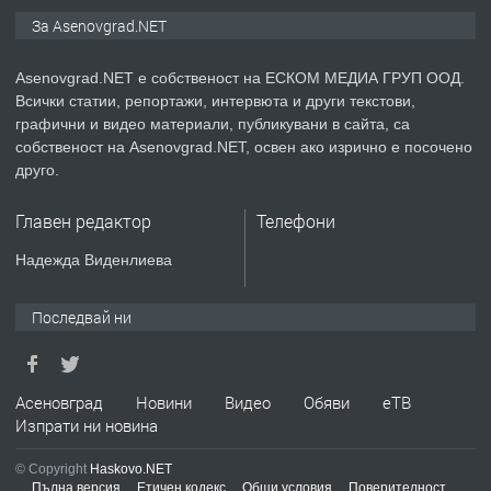
ПРЕДЛАГА
Дава под наем Асеновград
За Asenovgrad.NET
Asenovgrad.NET е собственост на ЕСКОМ МЕДИА ГРУП ООД.
Всички статии, репортажи, интервюта и други текстови,
преди 2 години
графични и видео материали, публикувани в сайта, са
собственост на Asenovgrad.NET, освен ако изрично е посочено
ПРЕДЛАГА
Давам индивидуалани уроци по
друго.
Немски език
Главен редактор
Телефони
преди 2 години
Надежда Виденлиева
ПРЕДЛАГА
ремонт на покриви
Последвай ни
преди 2 години
Асеновград
Новини
Видео
Обяви
еТВ
Изпрати ни новина
ПРЕДЛАГА
Висококачествени Целофанови
© Copyright
Haskovo.NET
Пликове - СКОРПИОПЛАСТ
Пълна версия
Етичен кодекс
Общи условия
Поверителност