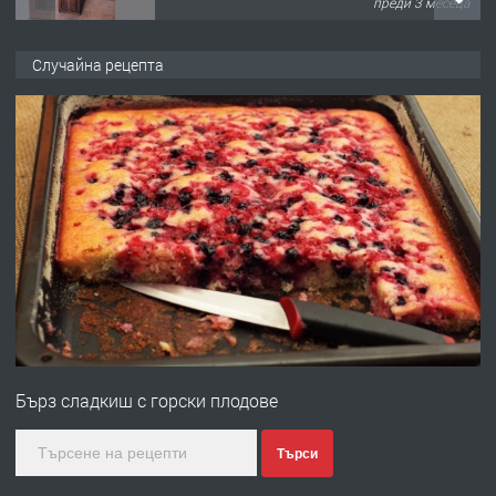
преди 3 месеца
ПРЕДЛАГА
🌟HYUNDAI i10 - 2024 | Само 55 лв./
Случайна рецепта
ден от DL RENT🌟
преди 10 месеца
ПРЕДЛАГА
Професионална броячна машина -
със сертификат от ЕЦБ
преди 1 година
ПРЕДЛАГА
Професионална зеленчукорезачка
за заведения и дома
Бърз сладкиш с горски плодове
преди 1 година
Търси