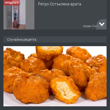
ПРЕДЛАГА
Ретро Остъклена врата
преди 3 месеца
ПРЕДЛАГА
🌟HYUNDAI i10 - 2024 | Само 55 лв./
Случайна рецепта
ден от DL RENT🌟
преди 10 месеца
ПРЕДЛАГА
Професионална броячна машина -
със сертификат от ЕЦБ
преди 1 година
ПРЕДЛАГА
Професионална зеленчукорезачка
за заведения и дома