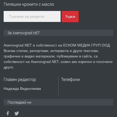
Пилешки крокети с масло
преди 1 година
Търси
ПРЕДЛАГА
Дава под наем Асеновград
За Asenovgrad.NET
Asenovgrad.NET е собственост на ЕСКОМ МЕДИА ГРУП ООД.
Всички статии, репортажи, интервюта и други текстови,
преди 2 години
графични и видео материали, публикувани в сайта, са
собственост на Asenovgrad.NET, освен ако изрично е посочено
ПРЕДЛАГА
Давам индивидуалани уроци по
друго.
Немски език
Главен редактор
Телефони
преди 2 години
Надежда Виденлиева
ПРЕДЛАГА
ремонт на покриви
Последвай ни