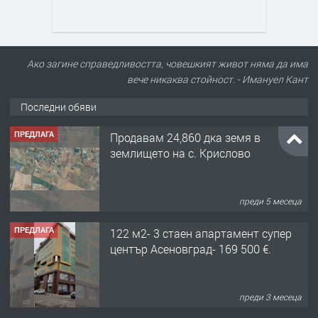
Ако загине справедливостта, човешкият живот няма да има
вече никаква стойност. - Имануел Кант
Последни обяви
ПРЕДЛАГА
Продавам 24,860 дка земя в
землището на с. Крислово
преди 5 месеца
ПРЕДЛАГА
122 м2- 3 стаен апартамент супер
център Асеновград- 169 500 €.
преди 3 месеца