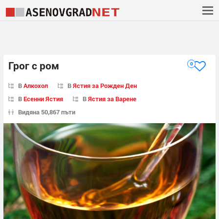
Грог с ром
0
В
Алкохол
В
Ястия за Рожден Ден
В
Есенни Ястия
В
Ястия за Варене
Видяна 50,867 пъти