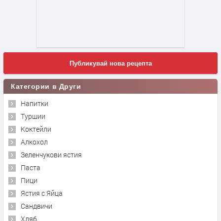
Публикувай нова рецепта
Категории в Други
Напитки
Туршии
Коктейли
Алкохол
Зеленчукови ястия
Паста
Пици
Ястия с Яйца
Сандвичи
Хляб