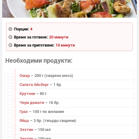
Порции:
4
Време за готвене:
20 минути
Време за приготвяне:
10 минути
Необходими продукти
Омар
– 200 г (сварено месо)
Салата Айсберг
– 1 бр.
Крутони
– 80 г
Чери домати
– 16 бр.
Грах
– 100 г по желание
Яйца
– 3 бр. (твърдо сварени)
Зехтин
– 150 мл
Зехтин
– 150 мл