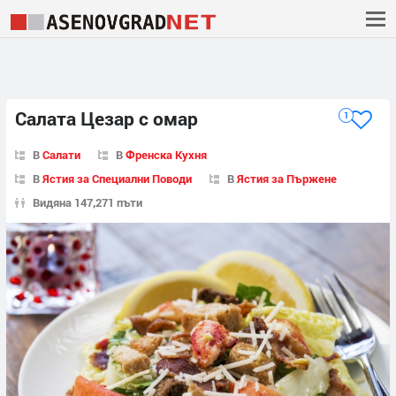
Салата Цезар с омар
1
В
Салати
В
Френска Кухня
В
Ястия за Специални Поводи
В
Ястия за Пържене
Видяна 147,271 пъти