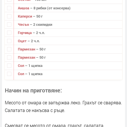
Аншоа
– 8 рибки (от консерва)
Каперси
– 50 г
Чесън
– 2 скилидки
Горчица
– 2 ч.л.
Оцет
– 2 ч.л.
Пармезан
– 50 г
Пармезан
– 50 г
Сол
– 1 щипка
Сол
– 1 щипка
Начин на приготвяне
Месото от омара се запържва леко. Грахът се сварява.
Салатата се накъсва с ръце.
Смесват се месото от омара, грахът, салатата,