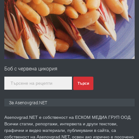
ПРЕДЛАГА
Професионална броячна машина -
със сертификат от ЕЦБ
преди 1 година
ПРЕДЛАГА
Професионална зеленчукорезачка
за заведения и дома
Боб с червена цикория
преди 1 година
Търси
ПРЕДЛАГА
Дава под наем Асеновград
За Asenovgrad.NET
Asenovgrad.NET е собственост на ЕСКОМ МЕДИА ГРУП ООД.
Всички статии, репортажи, интервюта и други текстови,
преди 2 години
графични и видео материали, публикувани в сайта, са
собственост на Asenovgrad.NET, освен ако изрично е посочено
ПРЕДЛАГА
Давам индивидуалани уроци по