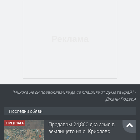
"Никога не си позволявайте да се плашите от думата край." -
Джани Родари
Последни обяви
ПРЕДЛАГА
Продавам 24,860 дка земя в
землището на с. Крислово