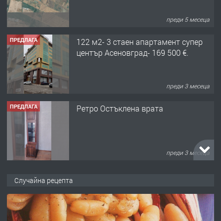
преди 5 месеца
ПРЕДЛАГА
122 м2- 3 стаен апартамент супер
център Асеновград- 169 500 €.
преди 3 месеца
ПРЕДЛАГА
Ретро Остъклена врата
преди 3 месеца
ПРЕДЛАГА
🌟HYUNDAI i10 - 2024 | Само 55 лв./
Случайна рецепта
ден от DL RENT🌟
преди 10 месеца