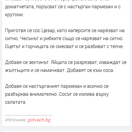
доматчетата, поръсват се с настърган пармезан и с
крутони.
Приготвя се сос Цезар, като каперсите се нарязват на
ситно. Чесънът и рибките също се нарязват на ситно.
Оцетът и горчицата се смесват и се разбиват с телче.
Добавя се зехтинът. Яйцата се разрязват, изваждат се
жълтъците и се намачкват. Добавят се към соса.
Добавя се настърганият пармезан и всичко се
разбърква внимателно. Сосът се излива върху
салатата.
Източник:
gotvach.bg