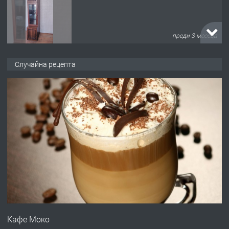
преди 3 месеца
ПРЕДЛАГА
🌟HYUNDAI i10 - 2024 | Само 55 лв./
Случайна рецепта
ден от DL RENT🌟
преди 10 месеца
ПРЕДЛАГА
Професионална броячна машина -
със сертификат от ЕЦБ
преди 1 година
ПРЕДЛАГА
Професионална зеленчукорезачка
за заведения и дома
Кафе Моко