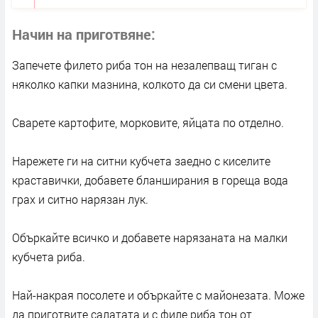
Начин на приготвяне
Запечете филето риба тон на незалепващ тиган с
няколко капки мазнина, колкото да си смени цвета.
Сварете картофите, морковите, яйцата по отделно.
Нарежете ги на ситни кубчета заедно с киселите
краставички, добавете бланширания в гореща вода
грах и ситно нарязан лук.
Объркайте всичко и добавете нарязаната на малки
кубчета риба.
Най-накрая посолете и объркайте с майонезата. Може
да приготвите салатата и с филе риба тон от