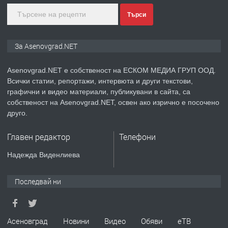
преди 1 година
Търси
ПРЕДЛАГА
Дава под наем Асеновград
За Asenovgrad.NET
Asenovgrad.NET е собственост на ЕСКОМ МЕДИА ГРУП ООД.
Всички статии, репортажи, интервюта и други текстови,
преди 2 години
графични и видео материали, публикувани в сайта, са
собственост на Asenovgrad.NET, освен ако изрично е посочено
ПРЕДЛАГА
Давам индивидуалани уроци по
друго.
Немски език
Главен редактор
Телефони
преди 2 години
Надежда Виденлиева
ПРЕДЛАГА
ремонт на покриви
Последвай ни
преди 2 години
Асеновград
Новини
Видео
Обяви
еТВ