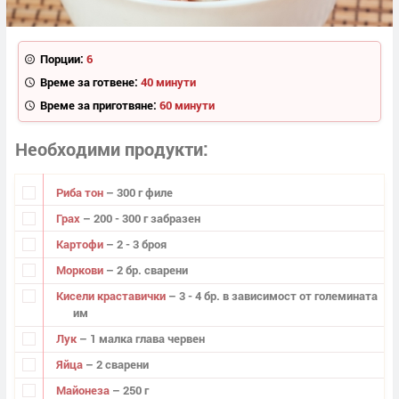
Порции:
6
Време за готвене:
40 минути
Време за приготвяне:
60 минути
Необходими продукти
Риба тон
– 300 г филе
Грах
– 200 - 300 г забразен
Картофи
– 2 - 3 броя
Моркови
– 2 бр. сварени
Кисели краставички
– 3 - 4 бр. в зависимост от големината
им
Лук
– 1 малка глава червен
Яйца
– 2 сварени
Майонеза
– 250 г