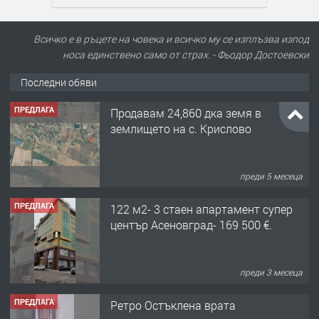
Всичко е в ръцете на човека и всичко му се изплъзва изпод
носа единствено само от страх. - Фьодор Достоевски
Последни обяви
ПРЕДЛАГА
Продавам 24,860 дка земя в
землището на с. Крислово
преди 5 месеца
ПРЕДЛАГА
122 м2- 3 стаен апартамент супер
център Асеновград- 169 500 €.
преди 3 месеца
ПРЕДЛАГА
Ретро Остъклена врата