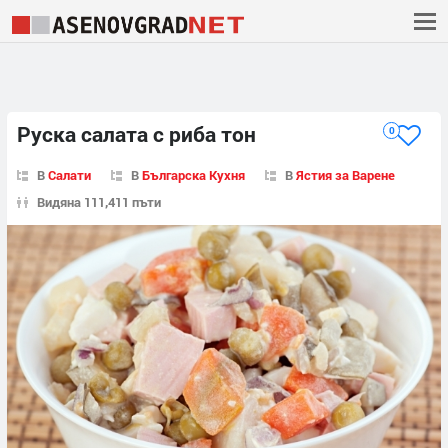
Руска салата с риба тон
0
В
Салати
В
Българска Кухня
В
Ястия за Варене
Видяна 111,411 пъти