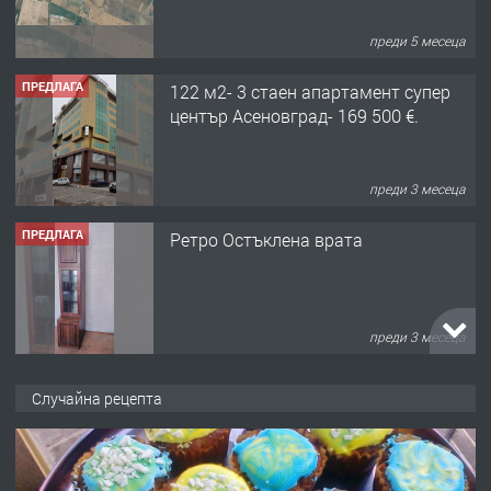
преди 5 месеца
ПРЕДЛАГА
122 м2- 3 стаен апартамент супер
център Асеновград- 169 500 €.
преди 3 месеца
ПРЕДЛАГА
Ретро Остъклена врата
преди 3 месеца
ПРЕДЛАГА
🌟HYUNDAI i10 - 2024 | Само 55 лв./
Случайна рецепта
ден от DL RENT🌟
преди 10 месеца