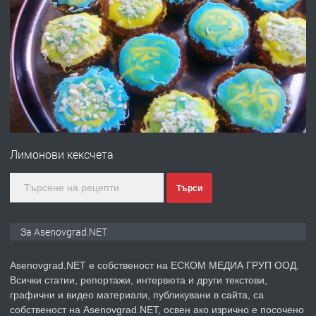
ПРЕДЛАГА
Професионална броячна машина -
със сертификат от ЕЦБ
преди 1 година
ПРЕДЛАГА
Професионална зеленчукорезачка
за заведения и дома
Лимонови кексчета
преди 1 година
Търси
ПРЕДЛАГА
Дава под наем Асеновград
За Asenovgrad.NET
Asenovgrad.NET е собственост на ЕСКОМ МЕДИА ГРУП ООД.
Всички статии, репортажи, интервюта и други текстови,
преди 2 години
графични и видео материали, публикувани в сайта, са
собственост на Asenovgrad.NET, освен ако изрично е посочено
ПРЕДЛАГА
Давам индивидуалани уроци по