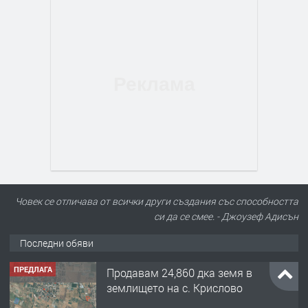
Човек се отличава от всички други създания със способността
си да се смее. - Джоузеф Адисън
Последни обяви
ПРЕДЛАГА
Продавам 24,860 дка земя в
землището на с. Крислово