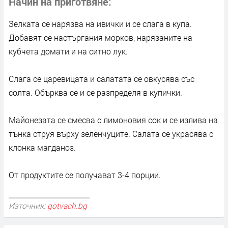
Начин на приготвяне
Зелката се нарязва на ивички и се слага в купа.
Добавят се настъргания морков, нарязаните на
кубчета домати и на ситно лук.
Слага се царевицата и салатата се овкусява със
солта. Обърква се и се разпределя в купички.
Майонезата се смесва с лимоновия сок и се излива на
тънка струя върху зеленчуците. Салата се украсява с
клонка магданоз.
От продуктите се получават 3-4 порции.
Източник:
gotvach.bg