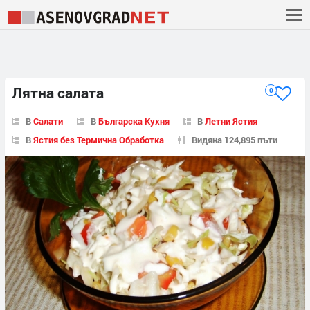
Лятна салата
0
В
Салати
В
Българска Кухня
В
Летни Ястия
В
Ястия без Термична Обработка
Видяна 124,895 пъти