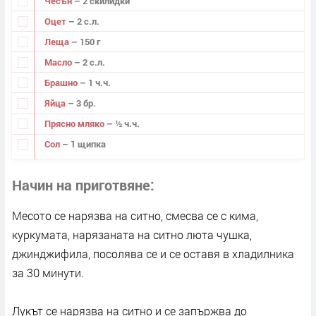
Чесън
– 2 скилидки
Оцет
– 2 с.л.
Леща
– 150 г
Масло
– 2 с.л.
Брашно
– 1 ч.ч.
Яйца
– 3 бр.
Прясно мляко
– ½ ч.ч.
Сол
– 1 щипка
Начин на приготвяне
Месото се нарязва на ситно, смесва се с кима,
куркумата, нарязаната на ситно люта чушка,
джинджифила, посолява се и се оставя в хладилника
за 30 минути.
Лукът се нарязва на ситно и се запържва до