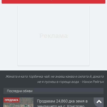
Жената е като торбичка чай: не знаеш каква е силата й, докато
не я пуснеш в гореща вода. - Нанси Рейгън
Последни обяви
ПРЕДЛАГА
Продавам 24,860 дка земя в
землището на с. Крислово