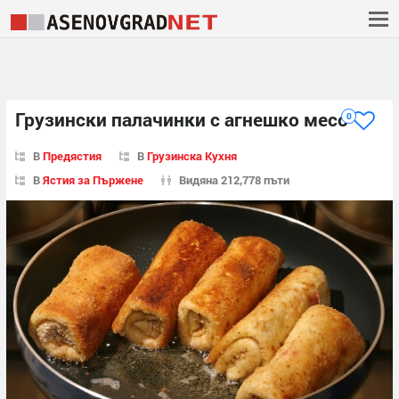
Грузински палачинки с агнешко месо
0
В
Предястия
В
Грузинска Кухня
В
Ястия за Пържене
Видяна 212,778 пъти