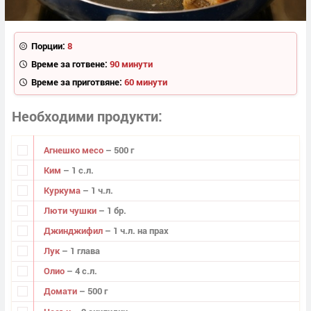
Порции:
8
Време за готвене:
90 минути
Време за приготвяне:
60 минути
Необходими продукти
Агнешко месо
– 500 г
Ким
– 1 с.л.
Куркума
– 1 ч.л.
Люти чушки
– 1 бр.
Джинджифил
– 1 ч.л. на прах
Лук
– 1 глава
Олио
– 4 с.л.
Домати
– 500 г