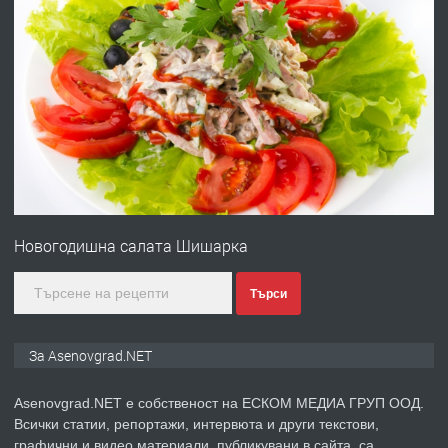
преди 10 месеца
ПРЕДЛАГА
Професионална броячна машина -
със сертификат от ЕЦБ
преди 1 година
ПРЕДЛАГА
Професионална зеленчукорезачка
за заведения и дома
Новогодишна салата Шишарка
преди 1 година
Търси
ПРЕДЛАГА
Дава под наем Асеновград
За Asenovgrad.NET
Asenovgrad.NET е собственост на ЕСКОМ МЕДИА ГРУП ООД.
Всички статии, репортажи, интервюта и други текстови,
преди 2 години
графични и видео материали, публикувани в сайта, са