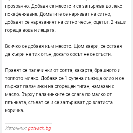
прозрачно. Добавя се месото и се запържва до леко
покафеняване. Доматите се нарязват на ситно,
добавят се нарязаният на ситно чесън, оцетът, 2 чаши
гореща вода и лещата.
Всичко се добавя към месото. Щом заври, се оставя
да къкри на тих огън, докато сосът не се сгъсти.
Правят се палачинки от солта, захарта, брашното и
топлото мляко. Добавя се 1 супена лъжица олио и се
пържат палачинки на сгорещен тиган, намазан с
масло. Върху палачинките се слага по малко от
плънката, сгъват се и се запържват до златиста
коричка.
Източник:
gotvach.bg