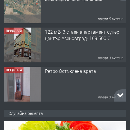
преди 5 месеца
ПРЕДЛАГА
122 м2- 3 стаен апартамент супер
център Асеновград- 169 500 €.
преди 3 месеца
ПРЕДЛАГА
Ретро Остъклена врата
преди 3 месеца
ПРЕДЛАГА
🌟HYUNDAI i10 - 2024 | Само 55 лв./
Случайна рецепта
ден от DL RENT🌟