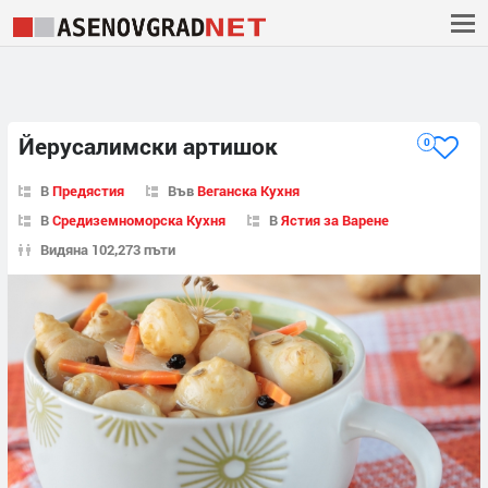
Йерусалимски артишок
0
В
Предястия
Във
Веганска Кухня
В
Средиземноморска Кухня
В
Ястия за Варене
Видяна 102,273 пъти