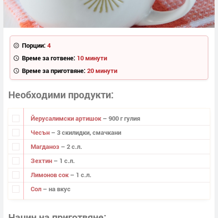
Порции:
4
Време за готвене:
10 минути
Време за приготвяне:
20 минути
Необходими продукти
Йерусалимски артишок
– 900 г гулия
Чесън
– 3 скилидки, смачкани
Магданоз
– 2 с.л.
Зехтин
– 1 с.л.
Лимонов сок
– 1 с.л.
Сол
– на вкус
Начин на приготвяне