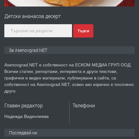
ПРЕДЛАГА
Професионална зеленчукорезачка
за заведения и дома
Детски ананасов десерт
преди 1 година
Търси
ПРЕДЛАГА
Дава под наем Асеновград
За Asenovgrad.NET
Asenovgrad.NET е собственост на ЕСКОМ МЕДИА ГРУП ООД.
Всички статии, репортажи, интервюта и други текстови,
преди 2 години
графични и видео материали, публикувани в сайта, са
собственост на Asenovgrad.NET, освен ако изрично е посочено
ПРЕДЛАГА
Давам индивидуалани уроци по
друго.
Немски език
Главен редактор
Телефони
преди 2 години
Надежда Виденлиева
ПРЕДЛАГА
ремонт на покриви
Последвай ни