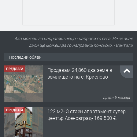
Ако можеш да направиш нещо - направи го сега. Не се знае
дали ще можеш да го направиш по-късно. - Вантала
Последни обяви
ПРЕДЛАГА
Продавам 24,860 дка земя в
землището на с. Крислово
преди 5 месеца
ПРЕДЛАГА
122 м2- 3 стаен апартамент супер
център Асеновград- 169 500 €.