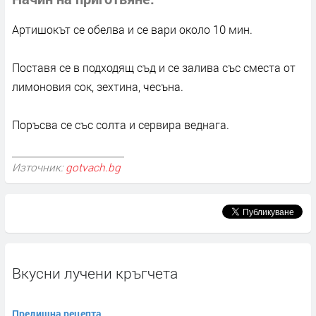
Артишокът се обелва и се вари около 10 мин.
Поставя се в подходящ съд и се залива със сместа от
лимоновия сок, зехтина, чесъна.
Поръсва се със солта и сервира веднага.
Източник:
gotvach.bg
Вкусни лучени кръгчета
Предишна рецепта