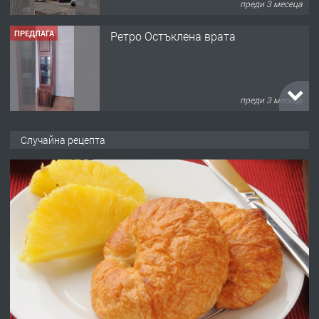
преди 3 месеца
ПРЕДЛАГА
Ретро Остъклена врата
преди 3 месеца
ПРЕДЛАГА
🌟HYUNDAI i10 - 2024 | Само 55 лв./
Случайна рецепта
ден от DL RENT🌟
преди 10 месеца
ПРЕДЛАГА
Професионална броячна машина -
със сертификат от ЕЦБ
преди 1 година