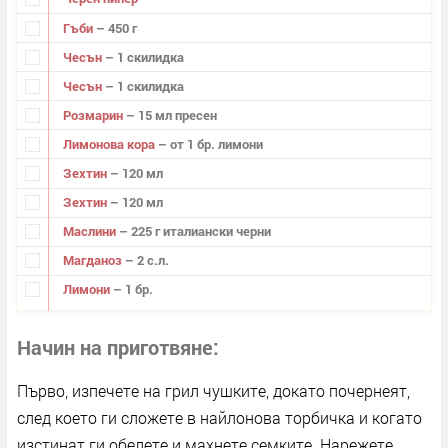
Гъби
– 450 г
Чесън
– 1 скилидка
Чесън
– 1 скилидка
Розмарин
– 15 мл пресен
Лимонова кора
– от 1 бр. лимони
Зехтин
– 120 мл
Зехтин
– 120 мл
Маслини
– 225 г италиански черни
Магданоз
– 2 с.л.
Лимони
– 1 бр.
Начин на приготвяне
Първо, изпечете на грил чушките, докато почернеят,
след което ги сложете в найлонова торбичка и когато
изстинат ги обелете и махнете семките. Нарежете