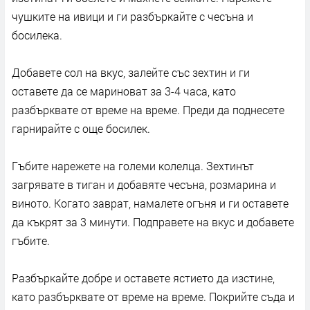
чушките на ивици и ги разбъркайте с чесъна и
босилека.
Добавете сол на вкус, залейте със зехтин и ги
оставете да се мариноват за 3-4 часа, като
разбърквате от време на време. Преди да поднесете
гарнирайте с още босилек.
Гъбите нарежете на големи колелца. Зехтинът
загрявате в тиган и добавяте чесъна, розмарина и
виното. Когато заврат, намалете огъня и ги оставете
да къкрят за 3 минути. Подправете на вкус и добавете
гъбите.
Разбъркайте добре и оставете ястието да изстине,
като разбърквате от време на време. Покрийте съда и