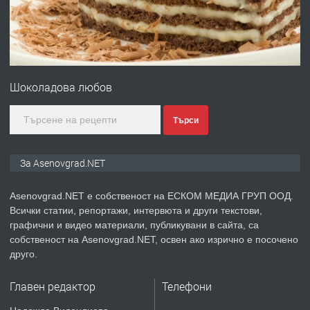
преди 1 година
ПРЕДЛАГА
Професионална зеленчукорезачка
за заведения и дома
Шоколадова любов
преди 1 година
Търси
ПРЕДЛАГА
Дава под наем Асеновград
За Asenovgrad.NET
Asenovgrad.NET е собственост на ЕСКОМ МЕДИА ГРУП ООД.
Всички статии, репортажи, интервюта и други текстови,
преди 2 години
графични и видео материали, публикувани в сайта, са
собственост на Asenovgrad.NET, освен ако изрично е посочено
ПРЕДЛАГА
Давам индивидуалани уроци по
друго.
Немски език
Главен редактор
Телефони
преди 2 години