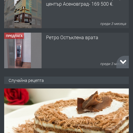
център Асеновград- 169 500 €.
преди 3 месеца
ПРЕДЛАГА
Ретро Остъклена врата
преди 3 месеца
ПРЕДЛАГА
🌟HYUNDAI i10 - 2024 | Само 55 лв./
Случайна рецепта
ден от DL RENT🌟
преди 10 месеца
ПРЕДЛАГА
Професионална броячна машина -
със сертификат от ЕЦБ