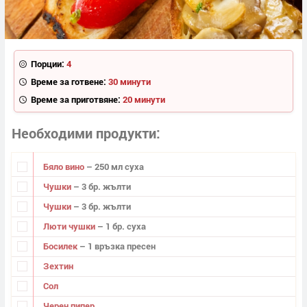
Порции:
4
Време за готвене:
30 минути
Време за приготвяне:
20 минути
Необходими продукти
Бяло вино
– 250 мл суха
Чушки
– 3 бр. жълти
Чушки
– 3 бр. жълти
Люти чушки
– 1 бр. суха
Босилек
– 1 връзка пресен
Зехтин
Сол
Черен пипер