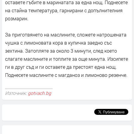
оставете гъбите в маринатата за една нощ. Поднесете
на стайна температура, гарнирани с допълнителния
розмарин.
За приготвянето на маслините, сложете натрошената
чушка с лимоновата кора в купичка заедно със
зехтина. Затопляте за около 3 минути, след което
слагате маслините и топлите за още минута. Изсипете
ги в друг съд и ги оставете да престоят една нощ.
Поднесете маслините с магданоз и лимоново резенче.
Източник:
gotvach.bg