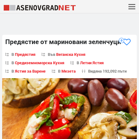
Предястие от мариновани зеленчуци
0
В
Предястия
Във
Веганска Кухня
В
Средиземноморска Кухня
В
Летни Ястия
В
Ястия за Варене
В
Мезета
Видяна 192,092 пъти