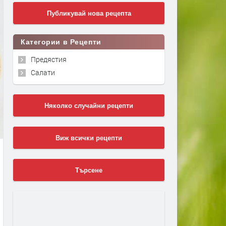
Публикувай нова рецепта
Категории в Рецепти
Предястия
Салати
Няколко случайни рецепти
Виж всички рецепти
Търсене