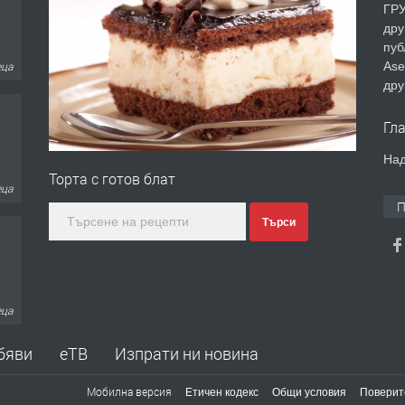
ГРУ
дру
пуб
Ase
еца
дру
Гл
Над
Торта с готов блат
еца
П
Търси
еца
бяви
еТВ
Изпрати ни новина
Мобилна версия
Етичен кодекс
Общи условия
Поверит