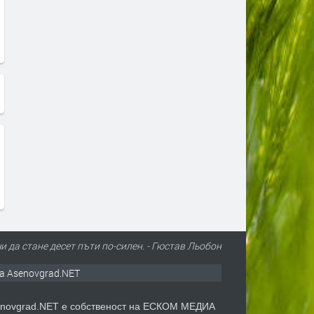
чи да стане десет пъти по-силен. - Гюстав Льобон
а Asenovgrad.NET
novgrad.NET е собственост на ЕСКОМ МЕДИА