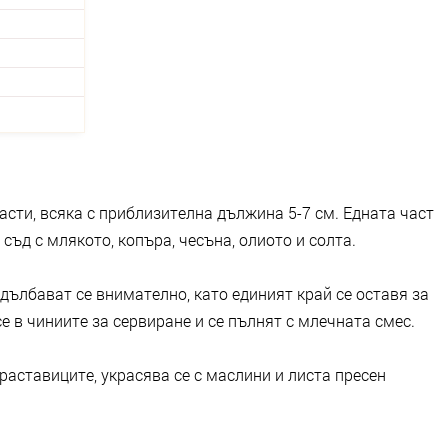
асти, всяка с приблизителна дължина 5-7 см. Едната част
 съд с млякото, копъра, чесъна, олиото и солта.
здълбават се внимателно, като единият край се оставя за
се в чиниите за сервиране и се пълнят с млечната смес.
раставиците, украсява се с маслини и листа пресен