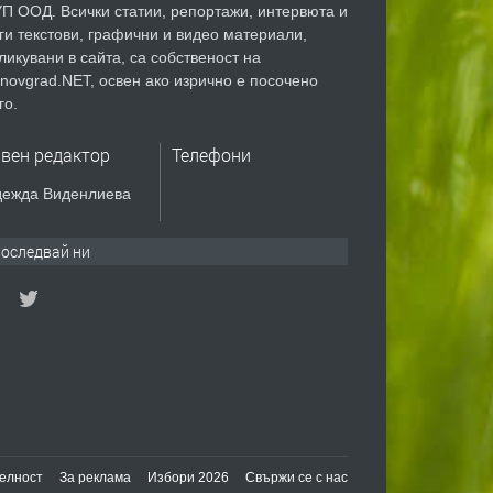
П ООД. Всички статии, репортажи, интервюта и
ги текстови, графични и видео материали,
ликувани в сайта, са собственост на
novgrad.NET, освен ако изрично е посочено
го.
авен редактор
Телефони
ежда Виденлиева
оследвай ни
елност
За реклама
Избори 2026
Свържи се с нас