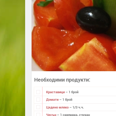
Необходими продукти
Краставици
– 1 брой
Домати
– 1 брой
Цедено мляко
– 1/3 ч.ч.
Чесън
– 1 скилидка, счукан