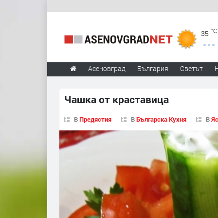
°C
35
Асеновград
България
Светът
Чашка от краставица
В
Предястия
В
Българска Кухня
В
Яс