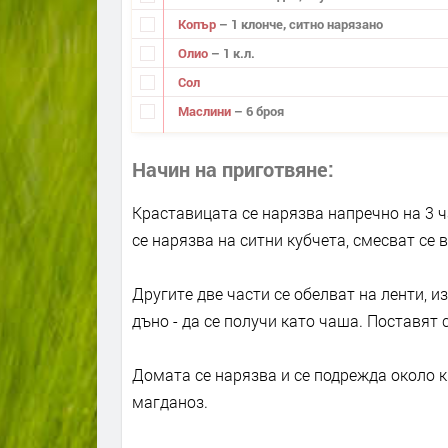
Копър
– 1 клонче, ситно нарязано
Олио
– 1 к.л.
Сол
Маслини
– 6 броя
Начин на приготвяне
Краставицата се нарязва напречно на 3 ч
се нарязва на ситни кубчета, смесват се в
Другите две части се обелват на ленти, и
дъно - да се получи като чаша. Поставят 
Домата се нарязва и се подрежда около к
магданоз.