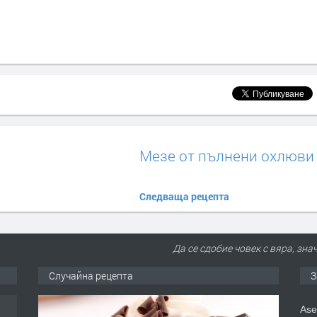
Мезе от пълнени охлюви
Следваща рецепта
Да се сдобие човек с вяра, зна
Случайна рецепта
З
Ase