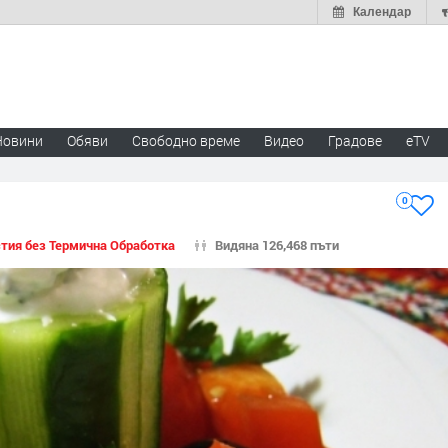
Календар
Новини
Обяви
Свободно време
Видео
Градове
eTV
0
тия без Термична Обработка
Видяна 126,468 пъти