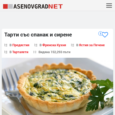
Тарти със спанак и сирене
2
В
Предястия
В
Френска Кухня
В
Ястия за Печене
В
Тарталети
Видяна 152,293 пъти