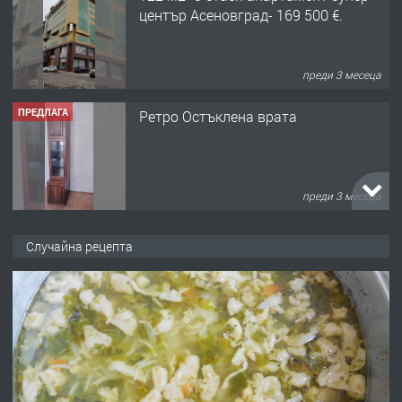
център Асеновград- 169 500 €.
преди 3 месеца
ПРЕДЛАГА
Ретро Остъклена врата
преди 3 месеца
ПРЕДЛАГА
🌟HYUNDAI i10 - 2024 | Само 55 лв./
Случайна рецепта
ден от DL RENT🌟
преди 10 месеца
ПРЕДЛАГА
Професионална броячна машина -
със сертификат от ЕЦБ