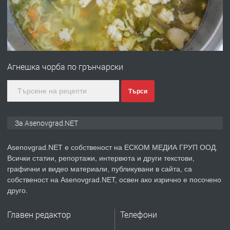
преди 1 година
ПРЕДЛАГА
Професионална зеленчукорезачка
за заведения и дома
Агнешка чорба по грънчарски
преди 1 година
Търси
ПРЕДЛАГА
Дава под наем Асеновград
За Asenovgrad.NET
Asenovgrad.NET е собственост на ЕСКОМ МЕДИА ГРУП ООД.
Всички статии, репортажи, интервюта и други текстови,
преди 2 години
графични и видео материали, публикувани в сайта, са
собственост на Asenovgrad.NET, освен ако изрично е посочено
ПРЕДЛАГА
Давам индивидуалани уроци по
друго.
Немски език
Главен редактор
Телефони
преди 2 години