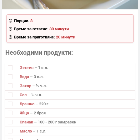
Порции:
8
Време за готвене:
30 минути
Време за приготвяне:
20 минути
Необходими продукти
Зехтин
– 1 с.л.
Вода
– 3 с.л.
Захар
– ½ ч.л.
Сол
– ½ ч.л.
Брашно
– 220 г
Яйца
– 2 броя
Спанак
– 160 - 200 г замразен
Масло
– 1 с.л.