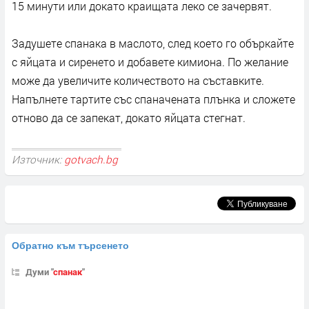
15 минути или докато краищата леко се зачервят.
Задушете спанака в маслото, след което го объркайте
с яйцата и сиренето и добавете кимиона. По желание
може да увеличите количеството на съставките.
Напълнете тартите със спаначената плънка и сложете
отново да се запекат, докато яйцата стегнат.
Източник:
gotvach.bg
Обратно към търсенето
Думи "
спанак
"