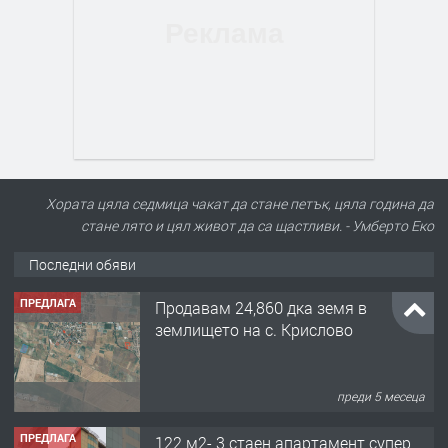
Хората цяла седмица чакат да стане петък, цяла година да
стане лято и цял живот да са щастливи. - Умберто Еко
Последни обяви
ПРЕДЛАГА
Продавам 24,860 дка земя в
землището на с. Крислово
преди 5 месеца
ПРЕДЛАГА
122 м2- 3 стаен апартамент супер