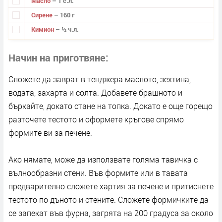
Масло
– 1 с.л.
Сирене
– 160 г
Кимион
– ½ ч.л.
Начин на приготвяне
Сложете да заврат в тенджера маслото, зехтина,
водата, захарта и солта. Добавете брашното и
бъркайте, докато стане на топка. Докато е още горещо
разточете тестото и оформете кръгове спрямо
формите ви за печене.
Ако нямате, може да използвате голяма тавичка с
вълнообразни стени. Във формите или в тавата
предварително сложете хартия за печене и притиснете
тестото по дъното и стените. Сложете формичките да
се запекат във фурна, загрята на 200 градуса за около