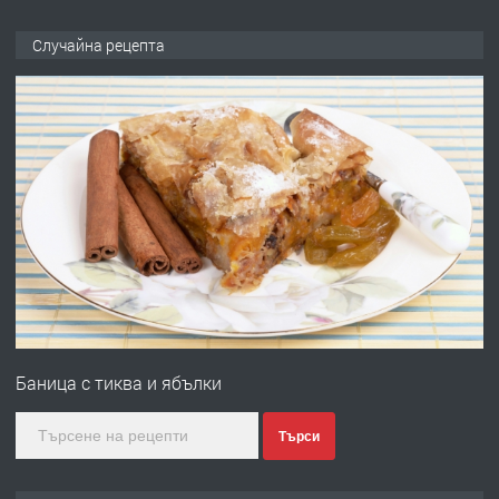
ПРЕДЛАГА
🌟HYUNDAI i10 - 2024 | Само 55 лв./
Случайна рецепта
ден от DL RENT🌟
преди 10 месеца
ПРЕДЛАГА
Професионална броячна машина -
със сертификат от ЕЦБ
преди 1 година
ПРЕДЛАГА
Професионална зеленчукорезачка
за заведения и дома
Баница с тиква и ябълки
преди 1 година
Търси
ПРЕДЛАГА
Дава под наем Асеновград