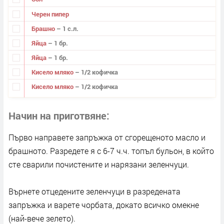
Черен пипер
Брашно
– 1 с.л.
Яйца
– 1 бр.
Яйца
– 1 бр.
Кисело мляко
– 1/2 кофичка
Кисело мляко
– 1/2 кофичка
Начин на приготвяне
Първо направете запръжка от сгорещеното масло и
брашното. Разредете я с 6-7 ч.ч. топъл бульон, в който
сте сварили почистените и нарязани зеленчуци.
Върнете отцедените зеленчуци в разредената
запръжка и варете чорбата, докато всичко омекне
(най-вече зелето).