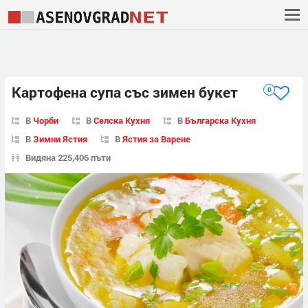
Картофена супа със зимен букет
0
В
Чорби
В
Селска Кухня
В
Българска Кухня
В
Зимни Ястия
В
Ястия за Варене
Видяна 225,406 пъти