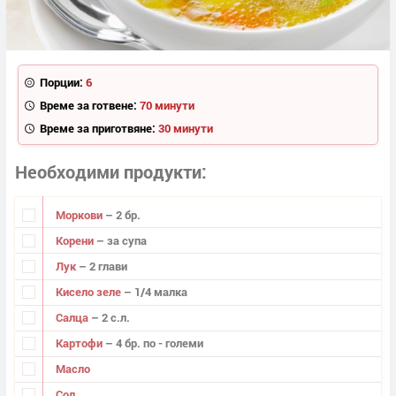
Порции:
6
Време за готвене:
70 минути
Време за приготвяне:
30 минути
Необходими продукти
Моркови
– 2 бр.
Корени
– за супа
Лук
– 2 глави
Кисело зеле
– 1/4 малка
Салца
– 2 с.л.
Картофи
– 4 бр. по - големи
Масло
Сол