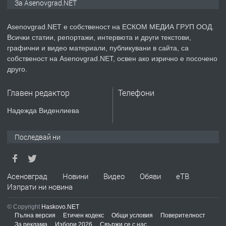
За Asenovgrad.NET
Asenovgrad.NET е собственост на ЕСКОМ МЕДИА ГРУП ООД.
Всички статии, репортажи, интервюта и други текстови,
преди 2 години
графични и видео материали, публикувани в сайта, са
собственост на Asenovgrad.NET, освен ако изрично е посочено
ПРЕДЛАГА
Давам индивидуалани уроци по
друго.
Немски език
Главен редактор
Телефони
преди 2 години
Надежда Виденлиева
ПРЕДЛАГА
ремонт на покриви
Последвай ни
преди 2 години
Асеновград
Новини
Видео
Обяви
еТВ
Изпрати ни новина
ПРЕДЛАГА
Висококачествени Целофанови
© Copyright
Haskovo.NET
Пликове - СКОРПИОПЛАСТ
Пълна версия
Етичен кодекс
Общи условия
Поверителност
За реклама
Избори 2026
Свържи се с нас