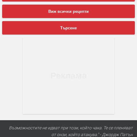
Виж всички рецепти
Търсене
Възможностите не идват при този, който чака. Те се пленяват
от онзи, който атакува." - Джордж Патън