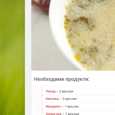
Необходими продукти
Лапад
– 2 връзки
Киселец
– 2 връзки
Магданоз
– 1 връзка
Зелен лук
– 1 връзка