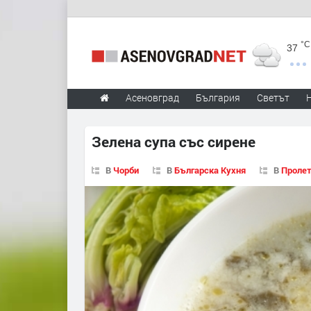
°C
37
Асеновград
България
Светът
Зелена супа със сирене
В
Чорби
В
Българска Кухня
В
Пролет