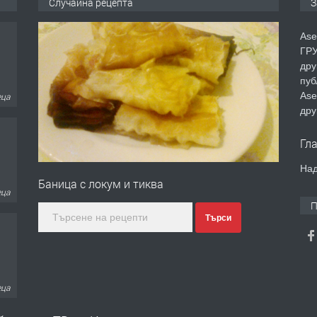
Случайна рецепта
З
Ase
ГРУ
дру
пуб
Ase
еца
дру
Гл
Над
Баница с локум и тиква
еца
П
Търси
еца