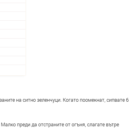
аните на ситно зеленчуци. Когато поомекнат, сипвате 6
 Малко преди да отстраните от огъня, слагате вътре