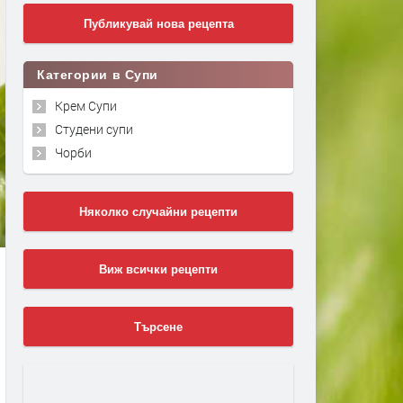
Публикувай нова рецепта
Категории в Супи
Крем Супи
Студени супи
Чорби
Няколко случайни рецепти
Виж всички рецепти
Търсене