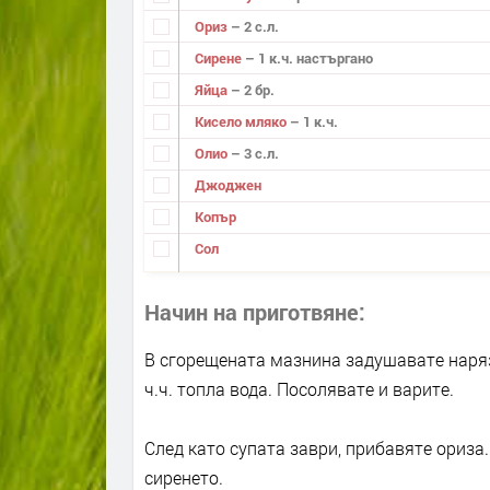
Ориз
– 2 с.л.
Сирене
– 1 к.ч. настъргано
Яйца
– 2 бр.
Кисело мляко
– 1 к.ч.
Олио
– 3 с.л.
Джоджен
Копър
Сол
Начин на приготвяне
В сгорещената мазнина задушавате наряз
ч.ч. топла вода. Посолявате и варите.
След като супата заври, прибавяте ориза.
сиренето.