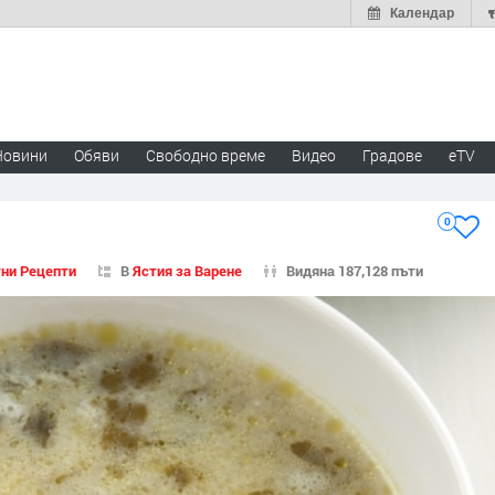
Календар
Новини
Обяви
Свободно време
Видео
Градове
eTV
0
ни Рецепти
В
Ястия за Варене
Видяна 187,128 пъти