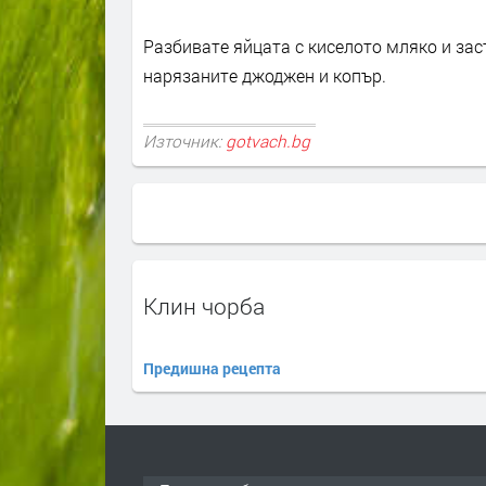
Разбивате яйцата с киселото мляко и зас
нарязаните джоджен и копър.
Източник:
gotvach.bg
Клин чорба
Предишна рецепта