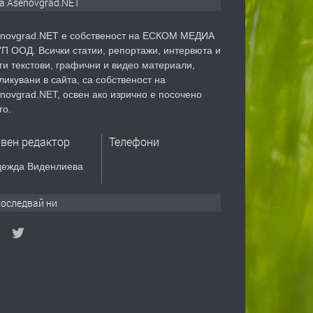
а Asenovgrad.NET
novgrad.NET е собственост на ЕСКОМ МЕДИА
П ООД. Всички статии, репортажи, интервюта и
ги текстови, графични и видео материали,
ликувани в сайта, са собственост на
novgrad.NET, освен ако изрично е посочено
го.
авен редактор
Телефони
ежда Виденлиева
оследвай ни