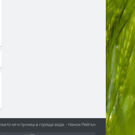
докато не я пуснеш в гореща вода. - Нанси Рейгън