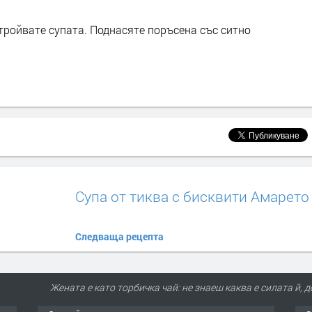
тройвате супата. Поднасяте поръсена със ситно
Супа от тиква с бисквити Амарето
Следваща рецепта
Жената е като торбичка чай: не знаеш каква е силата й, 