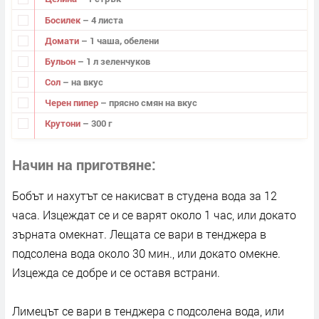
Босилек
– 4 листа
Домати
– 1 чаша, обелени
Бульон
– 1 л зеленчуков
Сол
– на вкус
Черен пипер
– прясно смян на вкус
Крутони
– 300 г
Начин на приготвяне
Бобът и нахутът се накисват в студена вода за 12
часа. Изцеждат се и се варят около 1 час, или докато
зърната омекнат. Лещата се вари в тенджера в
подсолена вода около 30 мин., или докато омекне.
Изцежда се добре и се оставя встрани.
Лимецът се вари в тенджера с подсолена вода, или