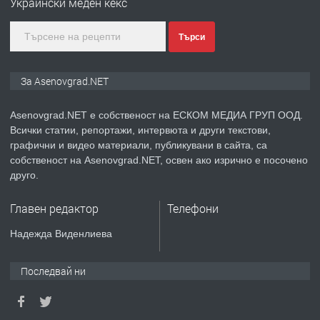
Украински меден кекс
преди 1 година
Търси
ПРЕДЛАГА
Дава под наем Асеновград
За Asenovgrad.NET
Asenovgrad.NET е собственост на ЕСКОМ МЕДИА ГРУП ООД.
Всички статии, репортажи, интервюта и други текстови,
преди 2 години
графични и видео материали, публикувани в сайта, са
собственост на Asenovgrad.NET, освен ако изрично е посочено
ПРЕДЛАГА
Давам индивидуалани уроци по
друго.
Немски език
Главен редактор
Телефони
преди 2 години
Надежда Виденлиева
ПРЕДЛАГА
ремонт на покриви
Последвай ни