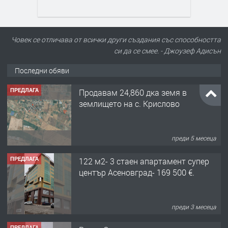
Човек се отличава от всички други създания със способността
си да се смее. - Джоузеф Адисън
Последни обяви
ПРЕДЛАГА
Продавам 24,860 дка земя в
землището на с. Крислово
преди 5 месеца
ПРЕДЛАГА
122 м2- 3 стаен апартамент супер
център Асеновград- 169 500 €.
преди 3 месеца
ПРЕДЛАГА