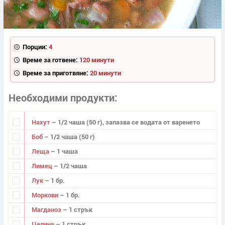
Порции:
4
Време за готвене:
120 минути
Време за приготвяне:
20 минути
Необходими продукти
Нахут
– 1/2 чаша (50 г), запазва се водата от варенето
Боб
– 1/2 чаша (50 г)
Леща
– 1 чаша
Лимец
– 1/2 чаша
Лук
– 1 бр.
Моркови
– 1 бр.
Магданоз
– 1 стрък
Целина
– 1 стрък