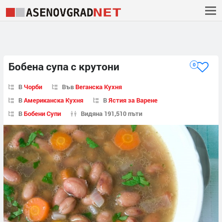
Бобена супа с крутони
0
В
Чорби
Във
Веганска Кухня
В
Американска Кухня
В
Ястия за Варене
В
Бобени Супи
Видяна 191,510 пъти