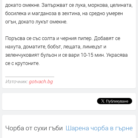
докато омекне. Запържват се лука, моркова, целината,
босилека и магданоза в зехтина, на средно умерен
огън, докато лукът омекне.
Поръсва се със солта и черния пипер. Добавят се
нахута, доматите, бобът, лещата, лимецът и
зеленчуковият бульон и се вари 10-15 мин. Украсява
се с крутоните.
Източник:
gotvach.bg
Чорба от сухи гъби
Шарена чорба в гърне