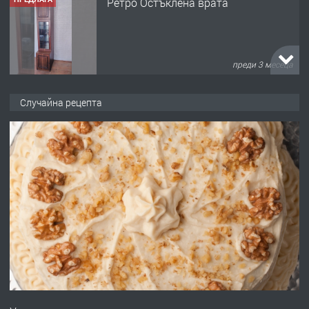
Ретро Остъклена врата
преди 3 месеца
ПРЕДЛАГА
🌟HYUNDAI i10 - 2024 | Само 55 лв./
Случайна рецепта
ден от DL RENT🌟
преди 10 месеца
ПРЕДЛАГА
Професионална броячна машина -
със сертификат от ЕЦБ
преди 1 година
ПРЕДЛАГА
Професионална зеленчукорезачка
за заведения и дома