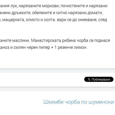
ания лук, нарязаните моркови, почистените и нарязани
ранени дръжките, обелените и ситно нарязани домати,
 мащерката, олиото и солта. вари се до омекване, след
заните маслини. Манастирската рибена чорба се поднася
аноз и смлян черен пипер + 1 резенче лимон.
Шкембе чорба по шуменски