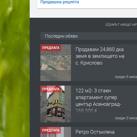
Предишна рецепта
Шумът нищо не д
Последни обяви
ПРЕДЛАГА
Продавам 24,860 дка
земя в землището на
с. Крислово
преди 5 мес
ПРЕДЛАГА
122 м2- 3 стаен
апартамент супер
център Асеновград-
169 500 €.
преди 3 мес
ПРЕДЛАГА
Ретро Остъклена