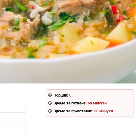
Порции:
6
Време за готвене:
60 минути
Време за приготвяне:
30 минути