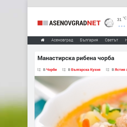
°C
31
Асеновград
България
Светът
Манастирска рибена чорба
В
Чорби
В
Българска Кухня
В
Ястия 