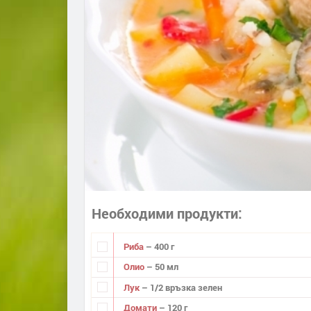
Необходими продукти
Риба
– 400 г
Олио
– 50 мл
Лук
– 1/2 връзка зелен
Домати
– 120 г