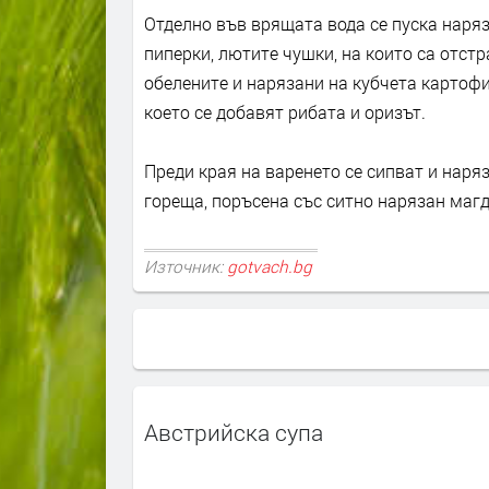
Отделно във врящата вода се пуска наряз
пиперки, лютите чушки, на които са отст
обелените и нарязани на кубчета картофи,
което се добавят рибата и оризът.
Преди края на варенето се сипват и наря
гореща, поръсена със ситно нарязан магд
Източник:
gotvach.bg
Австрийска супа