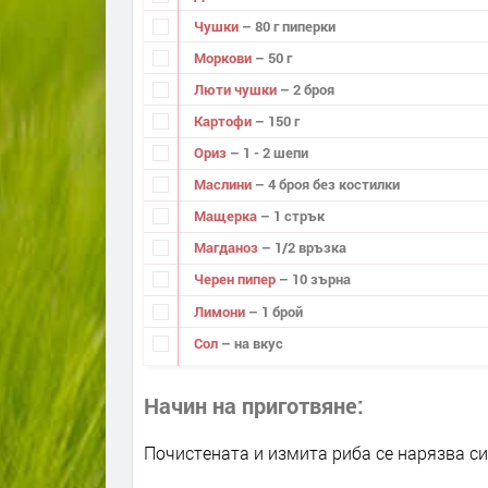
Чушки
– 80 г пиперки
Моркови
– 50 г
Люти чушки
– 2 броя
Картофи
– 150 г
Ориз
– 1 - 2 шепи
Маслини
– 4 броя без костилки
Мащерка
– 1 стрък
Магданоз
– 1/2 връзка
Черен пипер
– 10 зърна
Лимони
– 1 брой
Сол
– на вкус
Начин на приготвяне
Почистената и измита риба се нарязва си