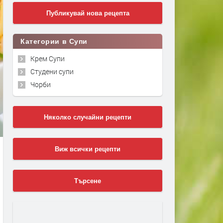
Публикувай нова рецепта
Категории в Супи
Крем Супи
Студени супи
Чорби
Няколко случайни рецепти
Виж всички рецепти
Търсене