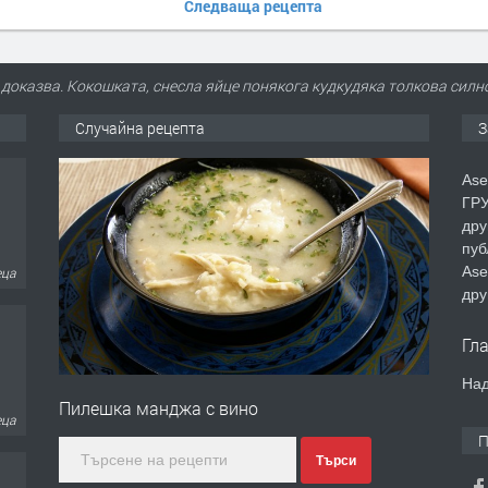
Следваща рецепта
оказва. Кокошката, снесла яйце понякога кудкудяка толкова силно, 
Случайна рецепта
З
Ase
ГРУ
дру
пуб
Ase
еца
дру
Гл
Над
Пилешка манджа с вино
еца
П
Търси