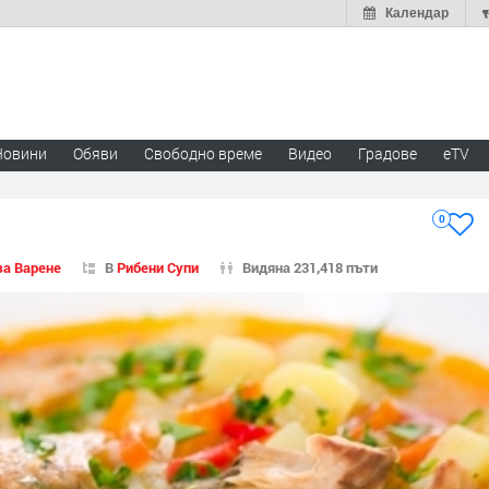
Календар
Новини
Обяви
Свободно време
Видео
Градове
eTV
0
за Варене
В
Рибени Супи
Видяна 231,418 пъти