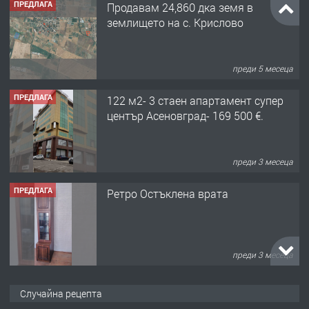
ПРЕДЛАГА
Продавам 24,860 дка земя в
землището на с. Крислово
преди 5 месеца
ПРЕДЛАГА
122 м2- 3 стаен апартамент супер
център Асеновград- 169 500 €.
преди 3 месеца
ПРЕДЛАГА
Ретро Остъклена врата
преди 3 месеца
ПРЕДЛАГА
🌟HYUNDAI i10 - 2024 | Само 55 лв./
Случайна рецепта
ден от DL RENT🌟