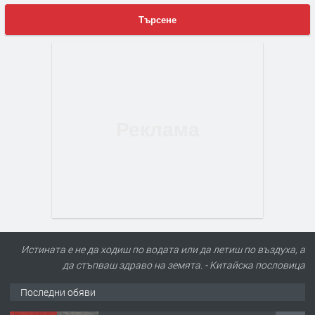
Търсене
Истината е не да ходиш по водата или да летиш по въздуха, а
да стъпваш здраво на земята. - Китайскa пословицa
Последни обяви