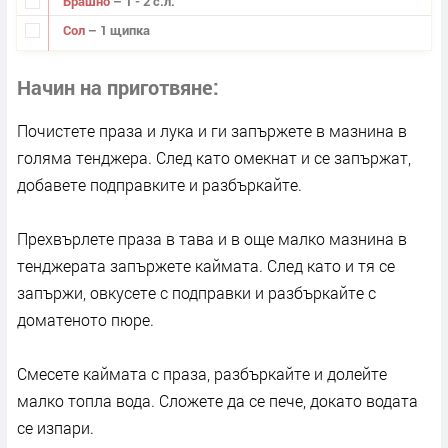
Брашно
– 1 - 2 с.л.
Сол
– 1 щипка
Начин на приготвяне
Почистете праза и лука и ги запържете в мазнина в
голяма тенджера. След като омекнат и се запържат,
добавете подправките и разбъркайте.
Прехвърлете праза в тава и в още малко мазнина в
тенджерата запържете каймата. След като и тя се
запържи, овкусете с подправки и разбъркайте с
доматеното пюре.
Смесете каймата с праза, разбъркайте и долейте
малко топла вода. Сложете да се пече, докато водата
се изпари.