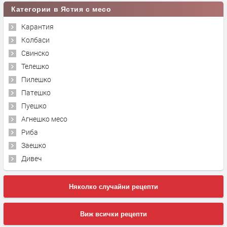
Категории в Ястия с месо
Карантия
Колбаси
Свинско
Телешко
Пилешко
Патешко
Пуешко
Агнешко месо
Риба
Заешко
Дивеч
Няколко случайни рецепти
Виж всички рецепти