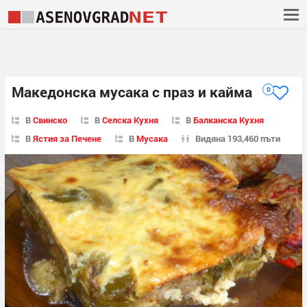
Македонска мусака с праз и кайма
0
В
Свинско
В
Селска Кухня
В
Балканска Кухня
В
Ястия за Печене
В
Мусака
Видяна 193,460 пъти