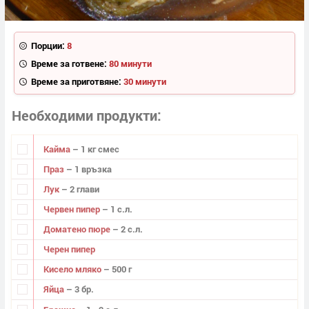
Порции:
8
Време за готвене:
80 минути
Време за приготвяне:
30 минути
Необходими продукти
Кайма
– 1 кг смес
Праз
– 1 връзка
Лук
– 2 глави
Червен пипер
– 1 с.л.
Доматено пюре
– 2 с.л.
Черен пипер
Кисело мляко
– 500 г
Яйца
– 3 бр.