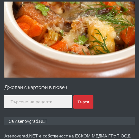
преди 10 месеца
ПРЕДЛАГА
Професионална броячна машина -
със сертификат от ЕЦБ
преди 1 година
ПРЕДЛАГА
Професионална зеленчукорезачка
за заведения и дома
Джолан с картофи в гювеч
преди 1 година
Търси
ПРЕДЛАГА
Дава под наем Асеновград
За Asenovgrad.NET
Asenovgrad.NET е собственост на ЕСКОМ МЕДИА ГРУП ООД.