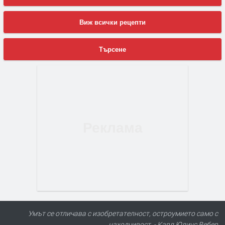
Виж всички рецепти
Търсене
Умът се отличава с изобретателност, остроумието само с
находчивост. - Карл Юлиус Вебер