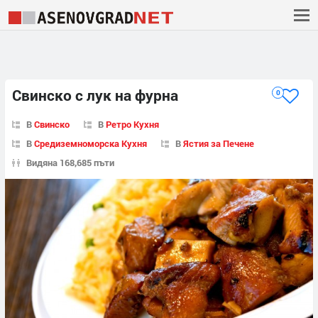
Свинско с лук на фурна
0
В
Свинско
В
Ретро Кухня
В
Средиземноморска Кухня
В
Ястия за Печене
Видяна 168,685 пъти