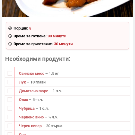
Порции:
8
Време за готвене:
90 минути
Време за приготвяне:
30 минути
Необходими продукти
Свинско месо
– 1.5 кг
Лук
– 10 глави
Доматено пюре
– 1 ч.ч.
Олио
– ½ ч.ч.
Чубрица
– 1 с.л.
Червено вино
– ¼ ч.ч.
Черен пипер
– 20 зърна
Сол