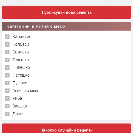
Публикувай нова рецепта
Категории в Ястия с месо
Карантия
Колбаси
Свинско
Телешко
Пилешко
Патешко
Пуешко
Агнешко месо
Риба
Заешко
Дивеч
Няколко случайни рецепти