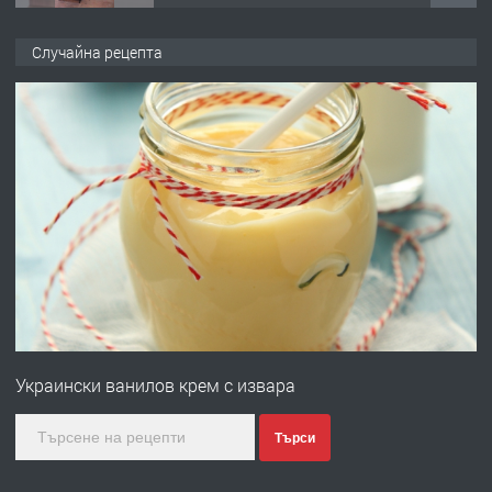
ПРЕДЛАГА
🌟HYUNDAI i10 - 2024 | Само 55 лв./
Случайна рецепта
ден от DL RENT🌟
преди 10 месеца
ПРЕДЛАГА
Професионална броячна машина -
със сертификат от ЕЦБ
преди 1 година
ПРЕДЛАГА
Професионална зеленчукорезачка
за заведения и дома
Украински ванилов крем с извара
преди 1 година
Търси
ПРЕДЛАГА
Дава под наем Асеновград