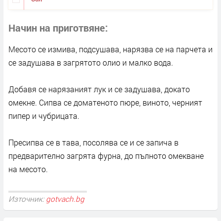
Начин на приготвяне
Месото се измива, подсушава, нарязва се на парчета и
се задушава в загрятото олио и малко вода.
Добавя се нарязаният лук и се задушава, докато
омекне. Сипва се доматеното пюре, виното, черният
пипер и чубрицата.
Пресипва се в тава, посолява се и се запича в
предварително загрята фурна, до пълното омекване
на месото.
Източник:
gotvach.bg