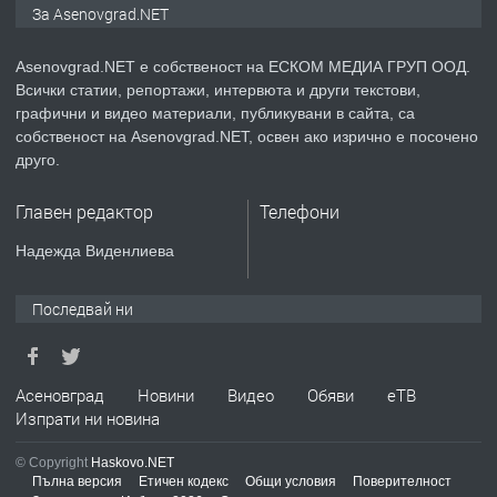
За Asenovgrad.NET
Asenovgrad.NET е собственост на ЕСКОМ МЕДИА ГРУП ООД.
Всички статии, репортажи, интервюта и други текстови,
преди 2 години
графични и видео материали, публикувани в сайта, са
собственост на Asenovgrad.NET, освен ако изрично е посочено
ПРЕДЛАГА
Давам индивидуалани уроци по
друго.
Немски език
Главен редактор
Телефони
преди 2 години
Надежда Виденлиева
ПРЕДЛАГА
ремонт на покриви
Последвай ни
преди 2 години
Асеновград
Новини
Видео
Обяви
еТВ
Изпрати ни новина
ПРЕДЛАГА
Висококачествени Целофанови
© Copyright
Haskovo.NET
Пликове - СКОРПИОПЛАСТ
Пълна версия
Етичен кодекс
Общи условия
Поверителност