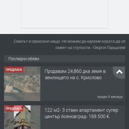
Смехът е сериозно нещо. Не можем да караме хората да се
смеят на глупости. -Георги Парцалев
Последни обяви
ПРЕДЛАГА
Продавам 24,860 дка земя в
землището на с. Крислово
преди 5 месеца
ПРЕДЛАГА
122 м2- 3 стаен апартамент супер
център Асеновград- 169 500 €.