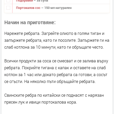
Подправки
– за супа
Портокалов сос
– 150 мл натурален
Начин на приготвяне
Нарежете ребрата. Загрейте олиото в голям тиган и
запържете ребрата, като ги посолите. Запържете ги на
слаб котлона за 10 минути, като ги обръщате често.
Всички продукти за соса се смесват и се залива върху
ребрата. Покрийте тигана с капак и оставете на слаб
котлон за 1 час или докато ребрата са готови, а сосът
се сгъсти. На няколко пъти обръщайте ребрата.
Свинските ребра по китайски се поднасят с нарязан
пресен лук и ивици портокалова кора.