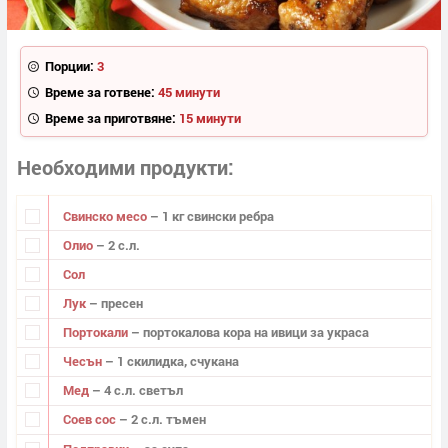
Порции:
3
Време за готвене:
45 минути
Време за приготвяне:
15 минути
Необходими продукти
Свинско месо
– 1 кг свински ребра
Олио
– 2 с.л.
Сол
Лук
– пресен
Портокали
– портокалова кора на ивици за украса
Чесън
– 1 скилидка, счукана
Мед
– 4 с.л. светъл
Соев сос
– 2 с.л. тъмен