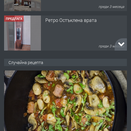
преди 3 месеца
ПРЕДЛАГА
Ретро Остъклена врата
преди 3 месеца
ПРЕДЛАГА
🌟HYUNDAI i10 - 2024 | Само 55 лв./
Случайна рецепта
ден от DL RENT🌟
преди 10 месеца
ПРЕДЛАГА
Професионална броячна машина -
със сертификат от ЕЦБ
преди 1 година