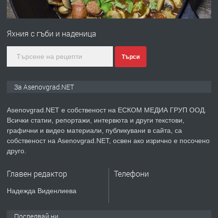
ПРЕДЛАГА
Професионална зеленчукорезачка
за заведения и дома
Яхния с гъби и наденица
преди 1 година
Търси
ПРЕДЛАГА
Дава под наем Асеновград
За Asenovgrad.NET
Asenovgrad.NET е собственост на ЕСКОМ МЕДИА ГРУП ООД.
Всички статии, репортажи, интервюта и други текстови,
преди 2 години
графични и видео материали, публикувани в сайта, са
собственост на Asenovgrad.NET, освен ако изрично е посочено
ПРЕДЛАГА
Давам индивидуалани уроци по
друго.
Немски език
Главен редактор
Телефони
преди 2 години
Надежда Виденлиева
ПРЕДЛАГА
ремонт на покриви
Последвай ни