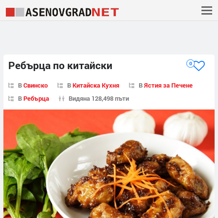
Ребърца по китайски
0
В
Свинско
В
Китайска Кухня
В
Ястия за Печене
В
Ребърца
Видяна 128,498 пъти