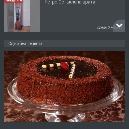
ПРЕДЛАГА
Ретро Остъклена врата
преди 3 месеца
ПРЕДЛАГА
🌟HYUNDAI i10 - 2024 | Само 55 лв./
Случайна рецепта
ден от DL RENT🌟
преди 10 месеца
ПРЕДЛАГА
Професионална броячна машина -
със сертификат от ЕЦБ
преди 1 година
ПРЕДЛАГА
Професионална зеленчукорезачка
за заведения и дома