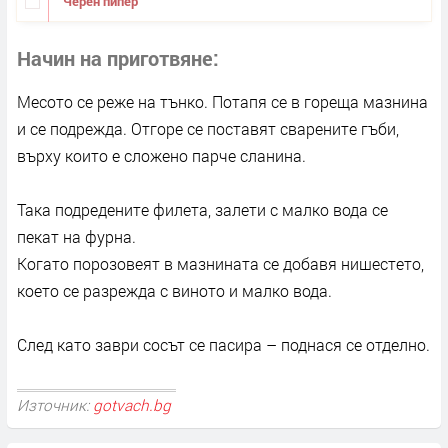
Черен пипер
Начин на приготвяне
Месото се реже на тънко. Потапя се в гореща мазнина
и се подрежда. Отгоре се поставят сварените гъби,
върху които е сложено парче сланина.
Така подредените филета, залети с малко вода се
пекат на фурна.
Когато порозовеят в мазнината се добавя нишестето,
което се разрежда с виното и малко вода.
След като заври сосът се пасира – поднася се отделно.
Източник:
gotvach.bg