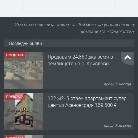
Има само един шеф - клиентът. Той може да уволни всеки в
компанията. - Сам Уолтън
Последни обяви
ПРЕДЛАГА
Продавам 24,860 дка земя в
землището на с. Крислово
преди 5 месеца
ПРЕДЛАГА
122 м2- 3 стаен апартамент супер
център Асеновград- 169 500 €.
преди 3 месеца