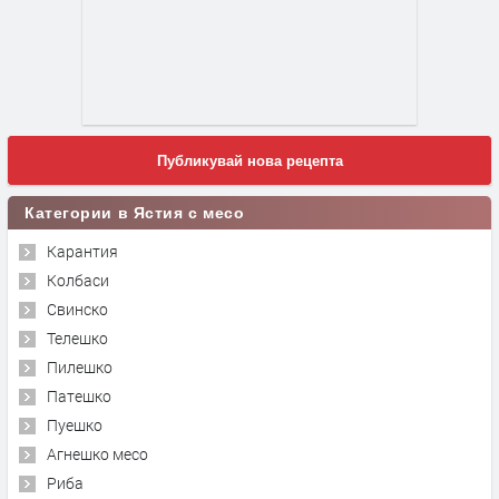
Публикувай нова рецепта
Категории в Ястия с месо
Карантия
Колбаси
Свинско
Телешко
Пилешко
Патешко
Пуешко
Агнешко месо
Риба