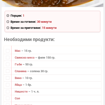
Порции:
1
Време за готвене:
30 минути
Време за приготвяне:
15 минути
Необходими продукти
Мас
– 15 гр.
Свинско месо
– филе 150 гр.
Гъби
– 50 гр.
Сланина
– солена 30 гр.
Вино
– 10 гр.
Яйца
– 1 бр.
Нишесте
– 1 ч. л.
Сол