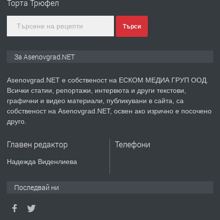
Торта Трюфел
преди 1 година
Търси
ПРЕДЛАГА
Дава под наем Асеновград
За Asenovgrad.NET
Asenovgrad.NET е собственост на ЕСКОМ МЕДИА ГРУП ООД.
Всички статии, репортажи, интервюта и други текстови,
преди 2 години
графични и видео материали, публикувани в сайта, са
собственост на Asenovgrad.NET, освен ако изрично е посочено
ПРЕДЛАГА
Давам индивидуалани уроци по
друго.
Немски език
Главен редактор
Телефони
преди 2 години
Надежда Виденлиева
ПРЕДЛАГА
ремонт на покриви
Последвай ни