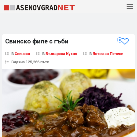
Свинско филе с гъби
0
В
Свинско
В
Българска Кухня
В
Ястия за Печене
Видяна 125,266 пъти