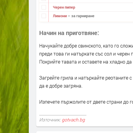
Черен пипер
Лимони
– за гарниране
Начин на приготвяне
Начукайте добре свинското, като го слож
преди това ги натъркате със сол и черен 
Покрийте тавата и оставете на хладно да 
Загрейте грила и натъркайте реотаните с
да е добре загряна.
Изпечете пържолите от двете страни до г
Източник:
gotvach.bg