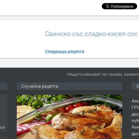
Свинско със сладко-кисел сос
Следваща рецепта
Нещата минават за такива, каквито
Случайна рецепта
З
Ase
ГРУ
дру
пуб
Ase
еца
дру