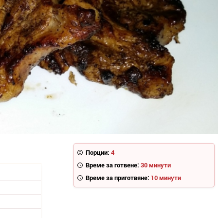
Порции:
4
Време за готвене:
30 минути
Време за приготвяне:
10 минути