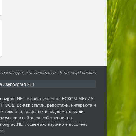
 изглеждат, а не каквито са. - Балтазар Грасиан
а Asenovgrad.NET
novgrad.NET е собственост на ЕСКОМ МЕДИА
П ООД. Всички статии, репортажи, интервюта и
ги текстови, графични и видео материали,
ликувани в сайта, са собственост на
novgrad.NET, освен ако изрично е посочено
го.