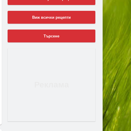
Виж всички рецепти
Търсене