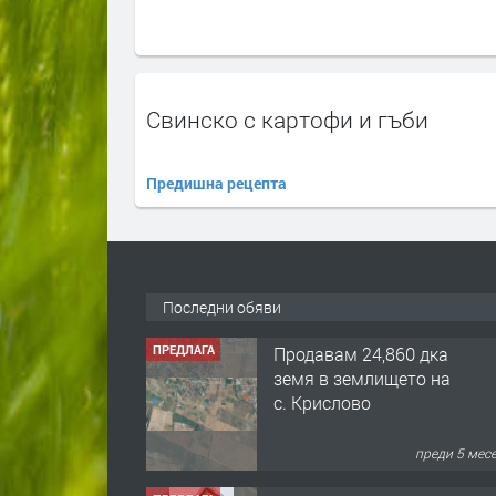
Свинско с картофи и гъби
Предишна рецепта
Последни обяви
ПРЕДЛАГА
Продавам 24,860 дка
земя в землището на
с. Крислово
преди 5 мес