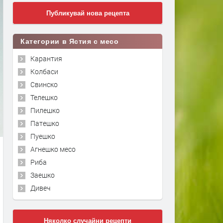
Публикувай нова рецепта
Категории в Ястия с месо
Карантия
Колбаси
Свинско
Телешко
Пилешко
Патешко
Пуешко
Агнешко месо
Риба
Заешко
Дивеч
Няколко случайни рецепти