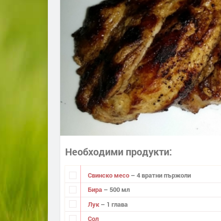
Необходими продукти
Свинско месо
– 4 вратни пържоли
Бира
– 500 мл
Лук
– 1 глава
Сол