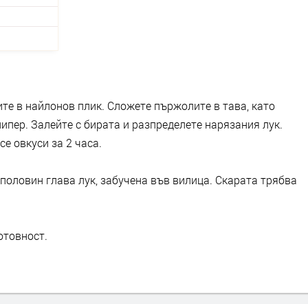
ите в найлонов плик. Сложете пържолите в тава, като
пипер. Залейте с бирата и разпределете нарязания лук.
се овкуси за 2 часа.
 половин глава лук, забучена във вилица. Скарата трябва
отовност.