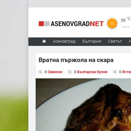
°C
38
Асеновград
България
Светът
Вратна пържола на скара
В
Свинско
В
Българска Кухня
В
Ясти