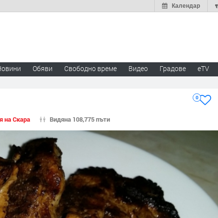
Календар
Новини
Обяви
Свободно време
Видео
Градове
eTV
0
я на Скара
Видяна 108,775 пъти