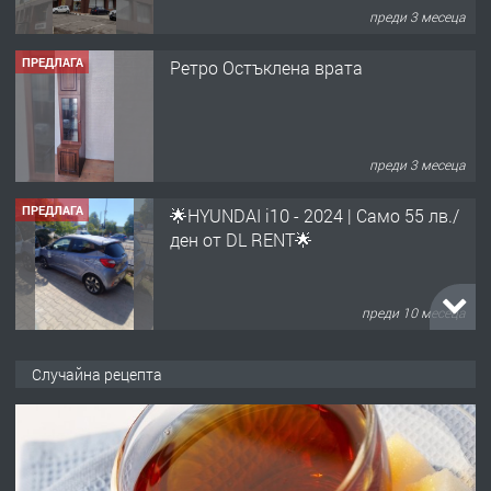
преди 3 месеца
ПРЕДЛАГА
Ретро Остъклена врата
преди 3 месеца
ПРЕДЛАГА
🌟HYUNDAI i10 - 2024 | Само 55 лв./
ден от DL RENT🌟
преди 10 месеца
ПРЕДЛАГА
Професионална броячна машина -
Случайна рецепта
със сертификат от ЕЦБ
преди 1 година