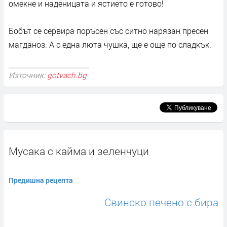
омекне и наденицата и ястието е готово!
Бобът се сервира поръсен със ситно нарязан пресен
магданоз. А с една люта чушка, ще е още по сладкък.
Източник:
gotvach.bg
Мусака с кайма и зеленчуци
Предишна рецепта
Свинско печено с бира