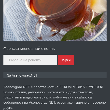
ПРЕДЛАГА
Професионална зеленчукорезачка
за заведения и дома
преди 1 година
ПРЕДЛАГА
Дава под наем Асеновград
Френски кленов чай с коняк
преди 2 години
Търси
ПРЕДЛАГА
Давам индивидуалани уроци по
За Asenovgrad.NET
Немски език
Asenovgrad.NET е собственост на ЕСКОМ МЕДИА ГРУП ООД.
Всички статии, репортажи, интервюта и други текстови,
преди 2 години
графични и видео материали, публикувани в сайта, са
собственост на Asenovgrad.NET, освен ако изрично е посочено
ПРЕДЛАГА
ремонт на покриви
друго.