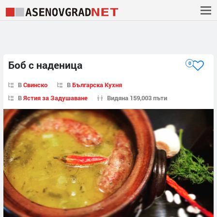
Боб с наденица
0
В
Свинско
В
Българска Кухня
В
Ястия за Задушаване
Видяна 159,003 пъти