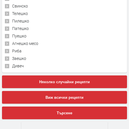
Свинско
Телешко
Пилешко
Патешко
Пуешко
Агнешко месо
Риба
Заешко
Дивеч
Няколко случайни рецепти
Виж всички рецепти
Търсене