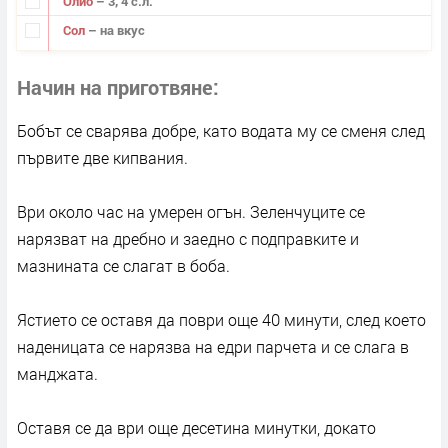
Олио
– 3, 4 с.л.
Сол
– на вкус
Начин на приготвяне
Бобът се сварява добре, като водата му се сменя след
първите две кипвания.
Ври около час на умерен огън. Зеленчуците се
нарязват на дребно и заедно с подправките и
мазнината се слагат в боба.
Ястието се оставя да поври още 40 минути, след което
наденицата се нарязва на едри парчета и се слага в
манджата.
Оставя се да ври още десетина минутки, докато