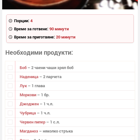
Порции:
4
Време за готвене:
90 минути
Време за приготвяне:
20 минути
Необходими продукти
Боб
– 2 чаени чаши зрял боб
Наденица
– 2 парчета
Лук
– 1 глава
Моркови
– 1 бр.
Джоджен
– 1 ч.л.
Чубрица
– 1 ч.л.
Червен пипер
– 1 с.л.
Магданоз
– няколко стръка