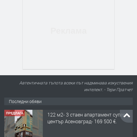
Автентичната тъпота всеки път надминава изкуствения
интелект. - Тери Пратчет
Последни обяви
ПРЕДЛАГА
122 м2- 3 стаен апартамент супер
център Асеновград- 169 500 €.