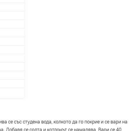
ва се със студена вода, колкото да го покрие и се вари на
а. Добавя се солта и котлонът се намалява. Вари се 40