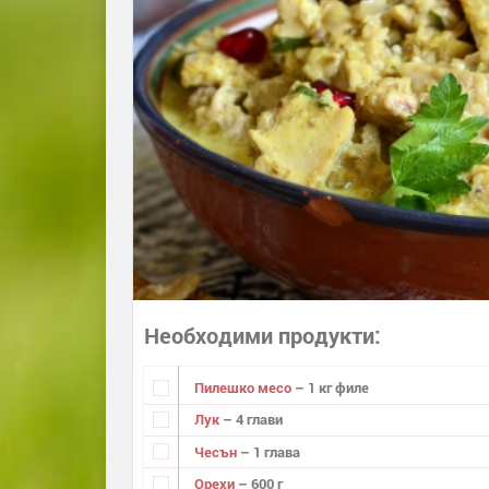
Необходими продукти
Пилешко месо
– 1 кг филе
Лук
– 4 глави
Чесън
– 1 глава
Орехи
– 600 г