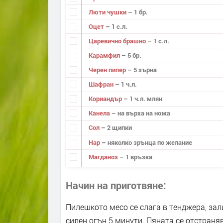
Люти чушки
– 1 бр.
Оцет
– 1 с.л.
Царевично брашно
– 1 с.л.
Карамфил
– 5 бр.
Черен пипер
– 5 зърна
Шафран
– 1 ч.л.
Кориандър
– 1 ч.л. млян
Канела
– на върха на ножа
Сол
– 2 щипки
Нар
– няколко зрънца по желание
Магданоз
– 1 връзка
Начин на приготвяне
Пилешкото месо се слага в тенджера, зали
силен огън 5 минути. Пяната се отстраняв