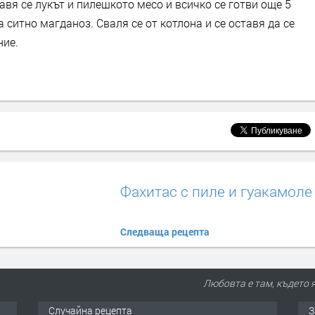
авя се лукът и пилешкото месо и всичко се готви още 5
 ситно магданоз. Сваля се от котлона и се оставя да се
ние.
Фахитас с пиле и гуакамоле
Следваща рецепта
Любовта е там, където я
Случайна рецепта
З