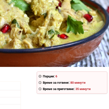
Порции:
6
Време за готвене:
80 минути
Време за приготвяне:
35 минути