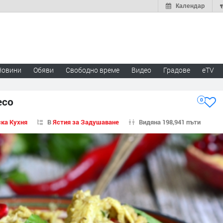
Календар
Новини
Обяви
Свободно време
Видео
Градове
eTV
есо
0
ска Кухня
В
Ястия за Задушаване
Видяна 198,941 пъти