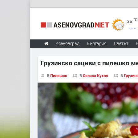
°C
26
Асеновград
България
Светът
Грузинско сациви с пилешко м
В
Пилешко
В
Селска Кухня
В
Грузин