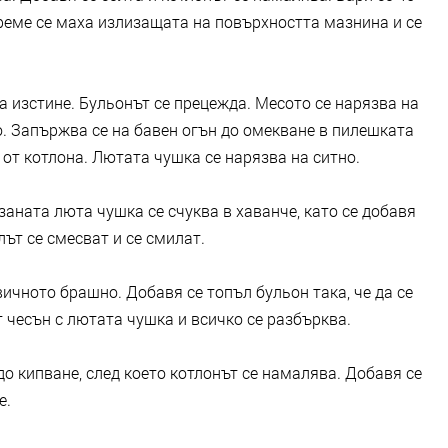
време се маха излизащата на повърхността мазнина и се
а изстине. Бульонът се прецежда. Месото се нарязва на
о. Запържва се на бавен огън до омекване в пилешката
 от котлона. Лютата чушка се нарязва на ситно.
заната люта чушка се счуква в хаванче, като се добавя
ът се смесват и се смилат.
ичното брашно. Добавя се топъл бульон така, че да се
 чесън с лютата чушка и всичко се разбърква.
до кипване, след което котлонът се намалява. Добавя се
е.