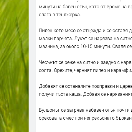
минути на бавен огън, като от време на 
слага в тенджерка.
Пилешкото месо се отцежда и се оставя д
малки парчета. Лукът се нарязва на ситн
мазнина, за около 10-15 минути. Сваля се
Чесънът се реже на ситно и заедно с наря
солта. Орехите, черният пипер и карамфил
Добавят се останалите подправки и царев
получи гъста каша. Добавя се нарязаният
Бульонът се загрява набавен огън почти 
ореховата смес при непрекъснато бъркан