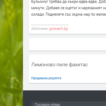
Бульонът трябва да къкри едва-едва. Доб
минути. Добавя се оцетът и нарязаният на
охлади. Поднесете със зърна нар по жела
Източник:
gotvach.bg
Лимоново пиле фахитас
Предишна рецепта
Последни обяви