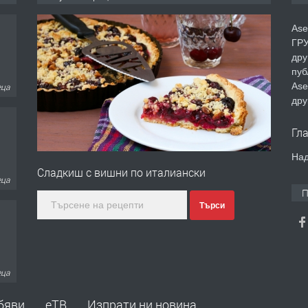
Ase
ГРУ
дру
пуб
Ase
еца
дру
Гл
Над
Сладкиш с вишни по италиански
еца
П
Търси
еца
бяви
еТВ
Изпрати ни новина