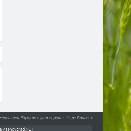
 срещнеш. Глупаво е да я търсиш - Кърт Вонегът
а Asenovgrad.NET