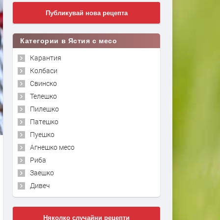
Публикувай нова рецепта
Категории в Ястия с месо
Карантия
Колбаси
Свинско
Телешко
Пилешко
Патешко
Пуешко
Агнешко месо
Риба
Заешко
Дивеч
Няколко случайни рецепти