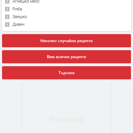
Агнешко месо
Риба
Заешко
Дивеч
Няколко случайни рецепти
Виж всички рецепти
Търсене