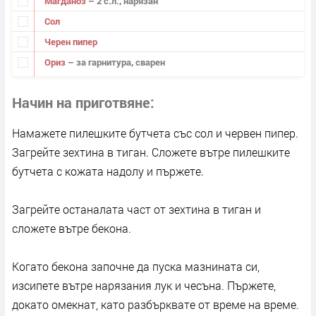
Магданоз
– 2 с.л., нарязан
Сол
Черен пипер
Ориз
– за гарнитура, сварен
Начин на приготвяне
Намажете пилешките бутчета със сол и червен пипер.
Загрейте зехтина в тиган. Сложете вътре пилешките
бутчета с кожата надолу и пържете.
Загрейте останалата част от зехтина в тиган и
сложете вътре бекона.
Когато бекона започне да пуска мазнината си,
изсипете вътре нарязания лук и чесъна. Пържете,
докато омекнат, като разбърквате от време на време.