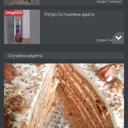
преди 3 месеца
ПРЕДЛАГА
Ретро Остъклена врата
преди 3 месеца
ПРЕДЛАГА
🌟HYUNDAI i10 - 2024 | Само 55 лв./
Случайна рецепта
ден от DL RENT🌟
преди 10 месеца
ПРЕДЛАГА
Професионална броячна машина -
със сертификат от ЕЦБ
преди 1 година