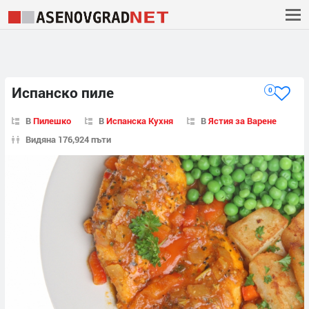
Испанско пиле
0
В
Пилешко
В
Испанска Кухня
В
Ястия за Варене
Видяна 176,924 пъти