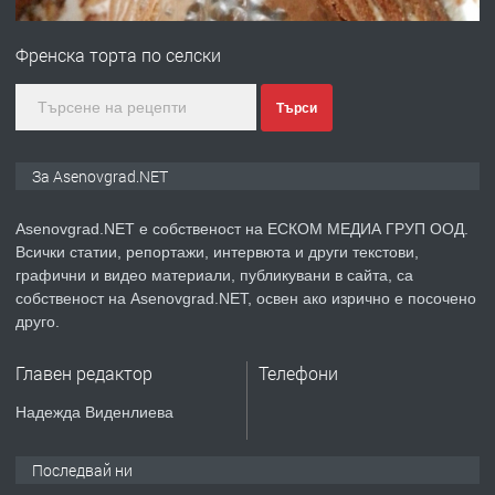
ПРЕДЛАГА
Професионална зеленчукорезачка
за заведения и дома
Френска торта по селски
преди 1 година
Търси
ПРЕДЛАГА
Дава под наем Асеновград
За Asenovgrad.NET
Asenovgrad.NET е собственост на ЕСКОМ МЕДИА ГРУП ООД.
Всички статии, репортажи, интервюта и други текстови,
преди 2 години
графични и видео материали, публикувани в сайта, са
собственост на Asenovgrad.NET, освен ако изрично е посочено
ПРЕДЛАГА
Давам индивидуалани уроци по
друго.
Немски език
Главен редактор
Телефони
преди 2 години
Надежда Виденлиева
ПРЕДЛАГА
ремонт на покриви
Последвай ни