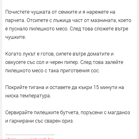
Почистете чушката от семките и я нарежете на
парчета. Отсипете с лъжица част от мазнината, което
е пуснало пилешкото месо. След това сложете вътре
чушките.
Когато лукът е готов, сипете вътре доматите и
овкусете със сол и черен пипер. След това залейте
пилешкото месо с така приготвения сос.
Покрийте тигана и оставете да къкри 15 минути на
ниска температура.
Сервирайте пилешките бутчета, поръсени с магданоз
и гарнирани със сварен ориз.