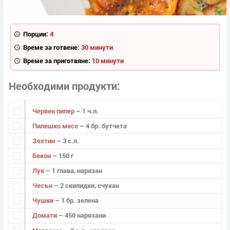
Порции:
4
Време за готвене:
30 минути
Време за приготвяне:
10 минути
Необходими продукти
Червен пипер
– 1 ч.л.
Пилешко месо
– 4 бр. бутчета
Зехтин
– 3 с.л.
Бекон
– 150 г
Лук
– 1 глава, нарязан
Чесън
– 2 скилидки, счукан
Чушки
– 1 бр. зелена
Домати
– 450 нарязани