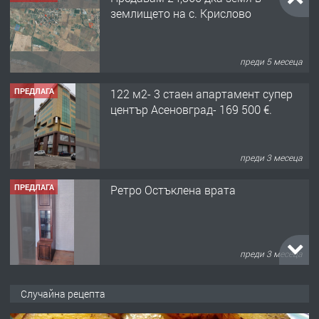
землището на с. Крислово
преди 5 месеца
ПРЕДЛАГА
122 м2- 3 стаен апартамент супер
център Асеновград- 169 500 €.
преди 3 месеца
ПРЕДЛАГА
Ретро Остъклена врата
преди 3 месеца
ПРЕДЛАГА
🌟HYUNDAI i10 - 2024 | Само 55 лв./
Случайна рецепта
ден от DL RENT🌟