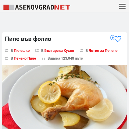
Пиле във фолио
0
В
Пилешко
В
Българска Кухня
В
Ястия за Печене
В
Печено Пиле
Видяна 123,048 пъти