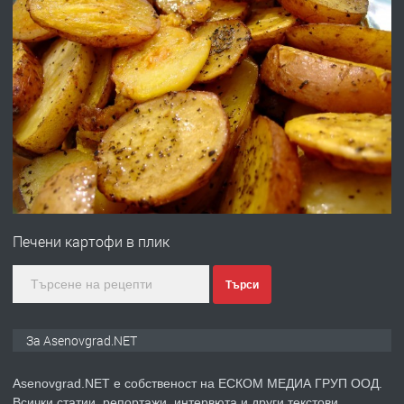
преди 10 месеца
ПРЕДЛАГА
Професионална броячна машина -
със сертификат от ЕЦБ
преди 1 година
ПРЕДЛАГА
Професионална зеленчукорезачка
за заведения и дома
Печени картофи в плик
преди 1 година
Търси
ПРЕДЛАГА
Дава под наем Асеновград
За Asenovgrad.NET
Asenovgrad.NET е собственост на ЕСКОМ МЕДИА ГРУП ООД.
Всички статии, репортажи, интервюта и други текстови,