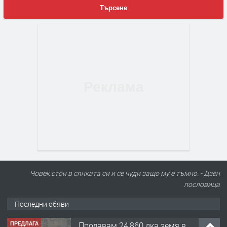
Търсене
Човек стои в сянката си и се чуди защо му е тъмно. - Дзен
пословицa
Последни обяви
ПРЕДЛАГА
Продавам 24,860 дка земя в