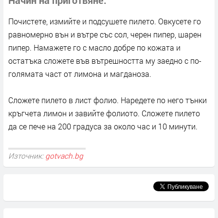
Почистете, измийте и подсушете пилето. Овкусете го
равномерно вън и вътре със сол, черен пипер, шарен
пипер. Намажете го с масло добре по кожата и
остатъка сложете във вътрешността му заедно с по-
голямата част от лимона и магданоза.
Сложете пилето в лист фолио. Наредете по него тънки
кръгчета лимон и завийте фолиото. Сложете пилето
да се пече на 200 градуса за около час и 10 минути.
Източник:
gotvach.bg