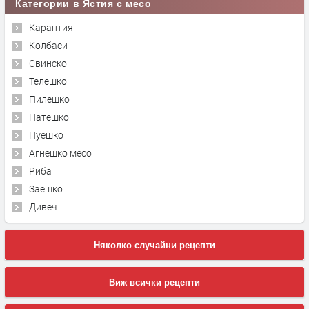
Категории в Ястия с месо
Карантия
Колбаси
Свинско
Телешко
Пилешко
Патешко
Пуешко
Агнешко месо
Риба
Заешко
Дивеч
Няколко случайни рецепти
Виж всички рецепти