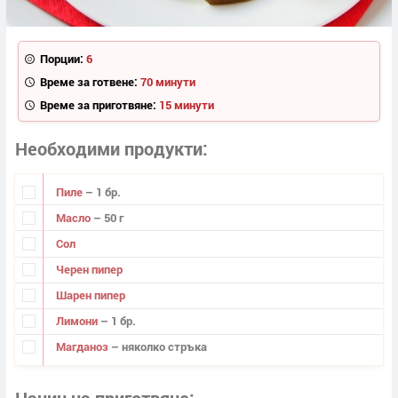
Порции:
6
Време за готвене:
70 минути
Време за приготвяне:
15 минути
Необходими продукти
Пиле
– 1 бр.
Масло
– 50 г
Сол
Черен пипер
Шарен пипер
Лимони
– 1 бр.
Магданоз
– няколко стръка
Начин на приготвяне