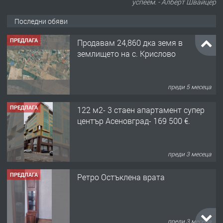
успеем. - Алберт Швайцер
Последни обяви
ПРЕДЛАГА
Продавам 24,860 дка земя в
землището на с. Крислово
преди 5 месеца
ПРЕДЛАГА
122 м2- 3 стаен апартамент супер
център Асеновград- 169 500 €.
преди 3 месеца
ПРЕДЛАГА
Ретро Остъклена врата
преди 3 месеца