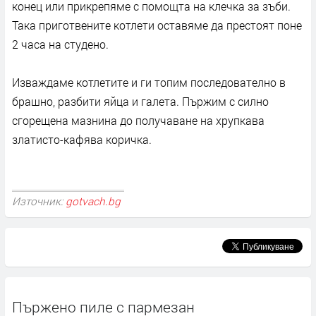
конец или прикрепяме с помощта на клечка за зъби.
Така приготвените котлети оставяме да престоят поне
2 часа на студено.
Изваждаме котлетите и ги топим последователно в
брашно, разбити яйца и галета. Пържим с силно
сгорещена мазнина до получаване на хрупкава
златисто-кафява коричка.
Източник:
gotvach.bg
Пържено пиле с пармезан