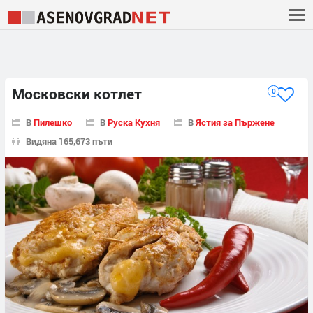
Московски котлет
0
В
Пилешко
В
Руска Кухня
В
Ястия за Пържене
Видяна 165,673 пъти