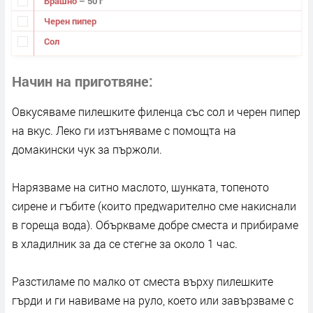
Брашно
– 50 г
Черен пипер
Сол
Начин на приготвяне
Овкусяваме пилешките филенца със сол и черен пипер
на вкус. Леко ги изтъняваме с помощта на
домакински чук за пържоли.
Нарязваме на ситно маслото, шунката, топеното
сирене и гъбите (които предwарително сме накиснали
в гореща вода). Объркваме добре сместа и прибираме
в хладилник за да се стегне за около 1 час.
Разстиламе по малко от сместа върху пилешките
гърди и ги навиваме на руло, което или завързваме с