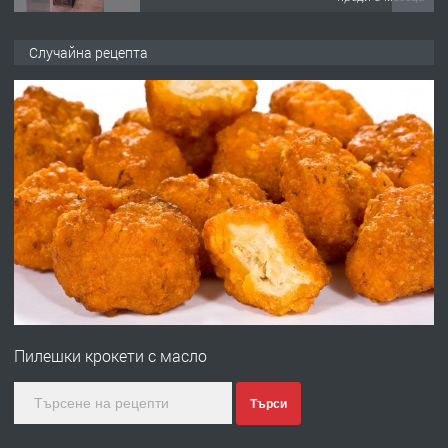
ПРЕДЛАГА
🌟HYUNDAI i10 - 2024 | Само 55 лв./
Случайна рецепта
ден от DL RENT🌟
преди 10 месеца
ПРЕДЛАГА
Професионална броячна машина -
със сертификат от ЕЦБ
преди 1 година
ПРЕДЛАГА
Професионална зеленчукорезачка
за заведения и дома
Пилешки крокети с масло
преди 1 година
Търси
ПРЕДЛАГА
Дава под наем Асеновград