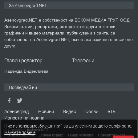
За Asenovgrad.NET
Asenovgrad.NET е собственост на ЕСКОМ МЕДИА ГРУП ООД.
Всички статии, репортажи, интервюта и други текстови,
преди 2 години
графични и видео материали, публикувани в сайта, са
собственост на Asenovgrad.NET, освен ако изрично е посочено
ПРЕДЛАГА
Давам индивидуалани уроци по
друго.
Немски език
Главен редактор
Телефони
преди 2 години
Надежда Виденлиева
ПРЕДЛАГА
ремонт на покриви
Последвай ни
преди 2 години
Асеновград
Новини
Видео
Обяви
еТВ
Изпрати ни новина
ПРЕДЛАГА
Висококачествени Целофанови
Ние използваме „бисквитки“, за да улесним вашето сърфиране.
© Copyright
Haskovo.NET
Пликове - СКОРПИОПЛАСТ
Научете повече
.
Пълна версия
Етичен кодекс
Общи условия
Поверителност