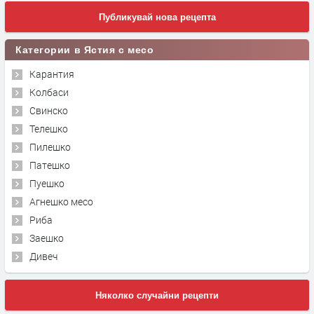
Публикувай нова рецепта
Категории в Ястия с месо
Карантия
Колбаси
Свинско
Телешко
Пилешко
Патешко
Пуешко
Агнешко месо
Риба
Заешко
Дивеч
Няколко случайни рецепти