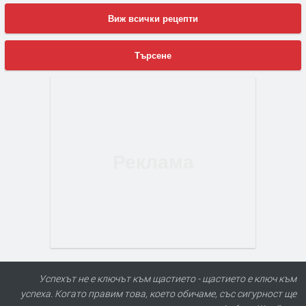
Виж всички рецепти
Търсене
Успехът не е ключът към щастието - щастието е ключ към
успеха. Когато правим това, което обичаме, със сигурност ще