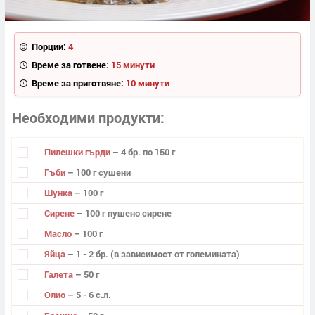
Порции:
4
Време за готвене:
15 минути
Време за приготвяне:
10 минути
Необходими продукти
Пилешки гърди
– 4 бр. по 150 г
Гъби
– 100 г сушени
Шунка
– 100 г
Сирене
– 100 г пушено сирене
Масло
– 100 г
Яйца
– 1 - 2 бр. (в зависимост от големината)
Галета
– 50 г
Олио
– 5 - 6 с.л.