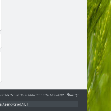
ои на атаките на постоянното мислене. - Волтер
а Asenovgrad.NET