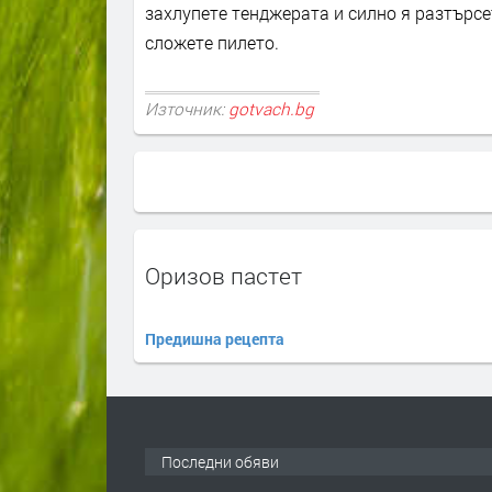
захлупете тенджерата и силно я разтърсе
сложете пилето.
Източник:
gotvach.bg
Оризов пастет
Предишна рецепта
Последни обяви