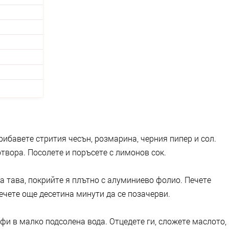
рибавете стрития чесън, розмарина, черния пипер и сол.
твора. Посолете и поръсете с лимонов сок.
 тава, покрийте я плътно с алуминиево фолио. Печете
печете още десетина минути да се позачерви.
фи в малко подсолена вода. Отцедете ги, сложете маслото,