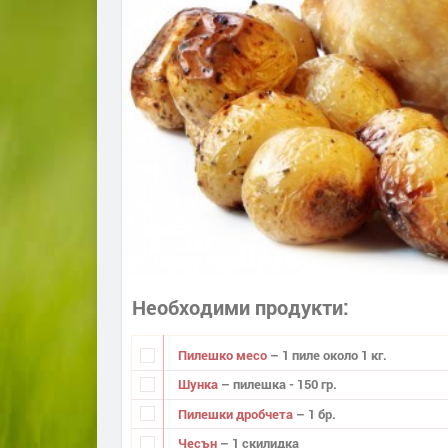
Необходими продукти
Пилешко месо
– 1 пиле около 1 кг.
Шунка
– пилешка - 150 гр.
Пилешки дробчета
– 1 бр.
Чесън
– 1 скилидка