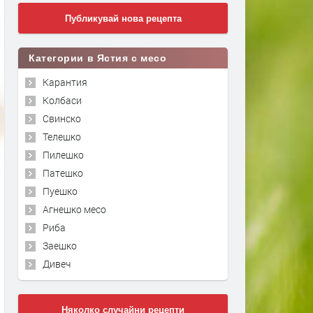
Публикувай нова рецепта
Категории в Ястия с месо
Карантия
Колбаси
Свинско
Телешко
Пилешко
Патешко
Пуешко
Агнешко месо
Риба
Заешко
Дивеч
Няколко случайни рецепти