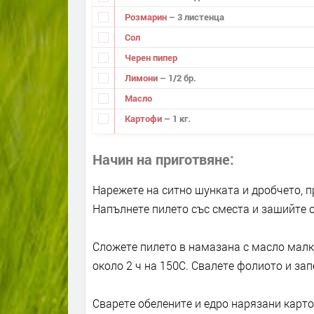
Розмарин
– 3 листенца
Сол
Черен пипер
Лимони
– 1/2 бр.
Масло
Картофи
– 1 кг.
Начин на приготвяне
Нарежете на ситно шунката и дробчето, п
Напълнете пилето със сместа и зашийте о
Сложете пилето в намазана с масло малка
около 2 ч на 150С. Свалете фолиото и за
Сварете обелените и едро нарязани карто