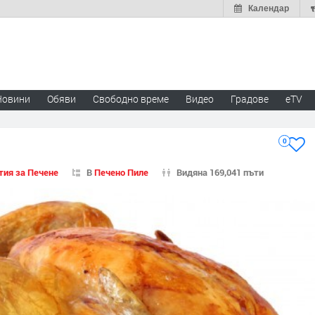
Календар
Новини
Обяви
Свободно време
Видео
Градове
eTV
0
тия за Печене
В
Печено Пиле
Видяна 169,041 пъти