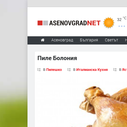
°C
32
Асеновград
България
Светът
Пиле Болония
В
Пилешко
В
Италианска Кухня
В
Яс