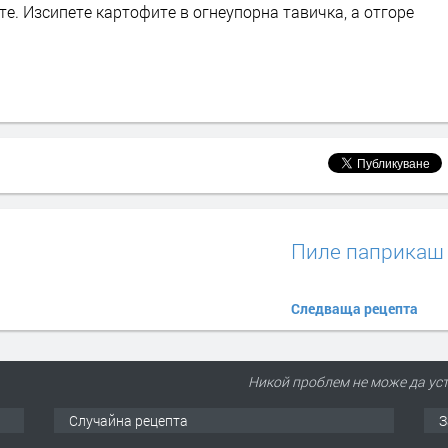
те. Изсипете картофите в огнеупорна тавичка, а отгоре
Пиле паприкаш
Следваща рецепта
Никой проблем не може да уст
Случайна рецепта
З