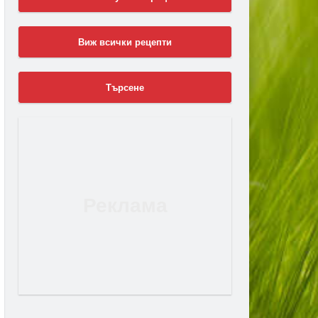
Виж всички рецепти
Търсене