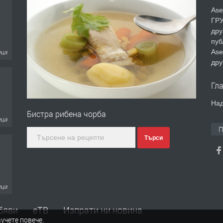
Ase
ГРУ
дру
пуб
Ase
еца
дру
Гл
Над
Бистра рибена чорба
еца
П
Търси
еца
бяви
еТВ
Изпрати ни новина
учете повече
.