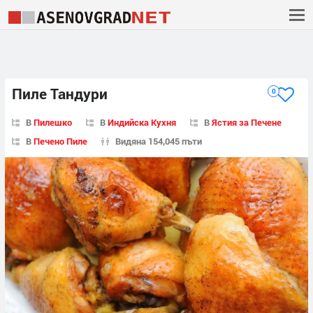
Пиле Тандури
0
В
Пилешко
В
Индийска Кухня
В
Ястия за Печене
В
Печено Пиле
Видяна 154,045 пъти