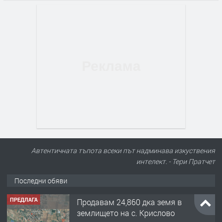
Автентичната тъпота всеки път надминава изкуствения
интелект. - Тери Пратчет
Последни обяви
ПРЕДЛАГА
Продавам 24,860 дка земя в
землището на с. Крислово