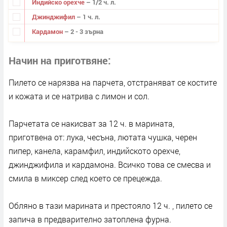
Индийско орехче
– 1/2 ч. л.
Джинджифил
– 1 ч. л.
Кардамон
– 2 - 3 зърна
Начин на приготвяне
Пилето се нарязва на парчета, отстраняват се костите
и кожата и се натрива с лимон и сол.
Парчетата се накисват за 12 ч. в марината,
приготвена от: лука, чесъна, лютата чушка, черен
пипер, канела, карамфил, индийското орехче,
джинджифила и кардамона. Всичко това се смесва и
смила в миксер след което се прецежда.
Обляно в тази марината и престояло 12 ч. , пилето се
запича в предварително затоплена фурна.