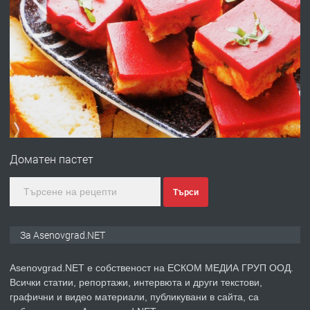
преди 10 месеца
ПРЕДЛАГА
Професионална броячна машина -
със сертификат от ЕЦБ
преди 1 година
ПРЕДЛАГА
Професионална зеленчукорезачка
за заведения и дома
Доматен пастет
преди 1 година
Търси
ПРЕДЛАГА
Дава под наем Асеновград
За Asenovgrad.NET
Asenovgrad.NET е собственост на ЕСКОМ МЕДИА ГРУП ООД.
Всички статии, репортажи, интервюта и други текстови,
преди 2 години
графични и видео материали, публикувани в сайта, са