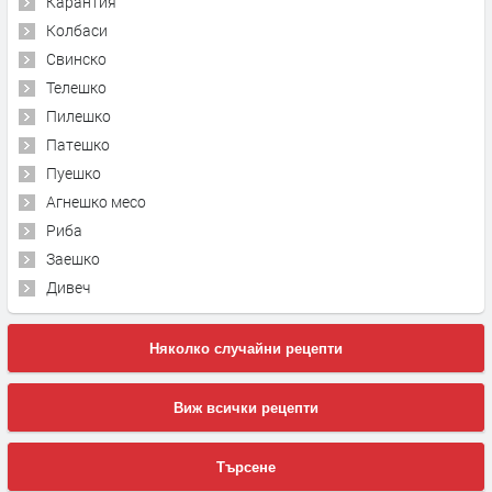
Карантия
Колбаси
Свинско
Телешко
Пилешко
Патешко
Пуешко
Агнешко месо
Риба
Заешко
Дивеч
Няколко случайни рецепти
Виж всички рецепти
Търсене