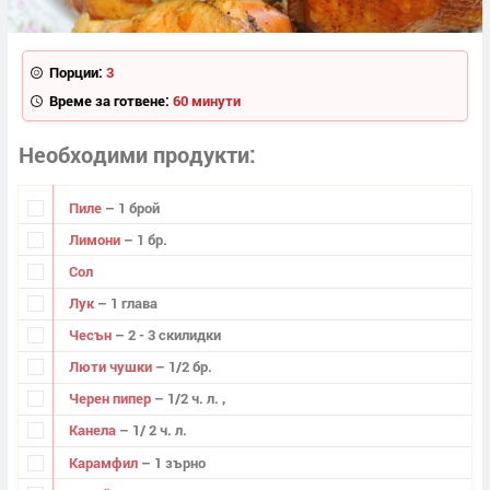
Порции:
3
Време за готвене:
60 минути
Необходими продукти
Пиле
– 1 брой
Лимони
– 1 бр.
Сол
Лук
– 1 глава
Чесън
– 2 - 3 скилидки
Люти чушки
– 1/2 бр.
Черен пипер
– 1/2 ч. л. ,
Канела
– 1/ 2 ч. л.
Карамфил
– 1 зърно