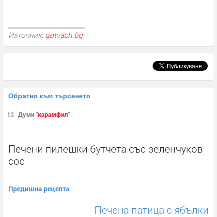
Източник:
gotvach.bg
Обратно към търсенето
Думи "
карамфил
"
Печени пилешки бутчета със зеленчуков
сос
Предишна рецепта
Печена патица с ябълки