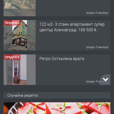
преди 5 месеца
ПРЕДЛАГА
122 м2- 3 стаен апартамент супер
център Асеновград- 169 500 €.
преди 3 месеца
ПРЕДЛАГА
Ретро Остъклена врата
преди 3 месеца
ПРЕДЛАГА
🌟HYUNDAI i10 - 2024 | Само 55 лв./
Случайна рецепта
ден от DL RENT🌟