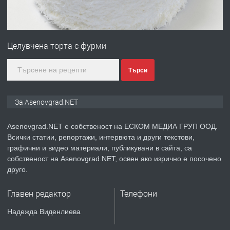
ПРЕДЛАГА
Професионална зеленчукорезачка
за заведения и дома
Целувчена торта с фурми
преди 1 година
Търси
ПРЕДЛАГА
Дава под наем Асеновград
За Asenovgrad.NET
Asenovgrad.NET е собственост на ЕСКОМ МЕДИА ГРУП ООД.
Всички статии, репортажи, интервюта и други текстови,
преди 2 години
графични и видео материали, публикувани в сайта, са
собственост на Asenovgrad.NET, освен ако изрично е посочено
ПРЕДЛАГА
Давам индивидуалани уроци по
друго.
Немски език
Главен редактор
Телефони
преди 2 години
Надежда Виденлиева
ПРЕДЛАГА