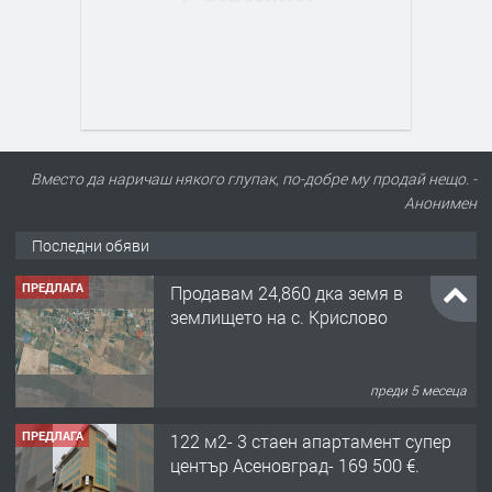
Вместо да наричаш някого глупак, по-добре му продай нещо. -
Анонимен
Последни обяви
ПРЕДЛАГА
Продавам 24,860 дка земя в
землището на с. Крислово
преди 5 месеца
ПРЕДЛАГА
122 м2- 3 стаен апартамент супер
център Асеновград- 169 500 €.