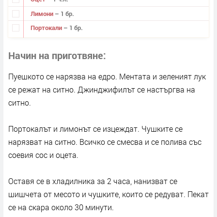
Лимони
– 1 бр.
Портокали
– 1 бр.
Начин на приготвяне
Пуешкото се нарязва на едро. Ментата и зеленият лук
се режат на ситно. Джинджифилът се настъргва на
ситно.
Портокалът и лимонът се изцеждат. Чушките се
нарязват на ситно. Всичко се смесва и се полива със
соевия сос и оцета.
Оставя се в хладилника за 2 часа, нанизват се
шишчета от месото и чушките, които се редуват. Пекат
се на скара около 30 минути.