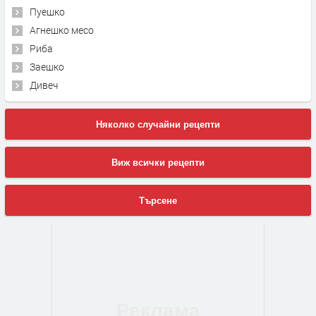
Пуешко
Агнешко месо
Риба
Заешко
Дивеч
Няколко случайни рецепти
Виж всички рецепти
Търсене