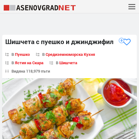
Шишчета с пуешко и джинджифил
0
В
Пуешко
В
Средиземноморска Кухня
В
Ястия на Скара
В
Шишчета
Видяна 118,979 пъти