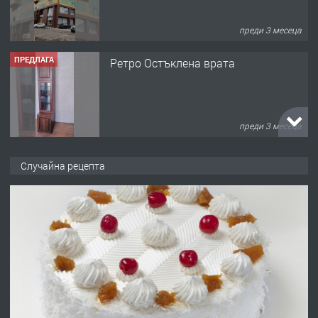
преди 3 месеца
ПРЕДЛАГА
Ретро Остъклена врата
преди 3 месеца
ПРЕДЛАГА
🌟HYUNDAI i10 - 2024 | Само 55 лв./
Случайна рецепта
ден от DL RENT🌟
преди 10 месеца
ПРЕДЛАГА
Професионална броячна машина -
със сертификат от ЕЦБ
преди 1 година