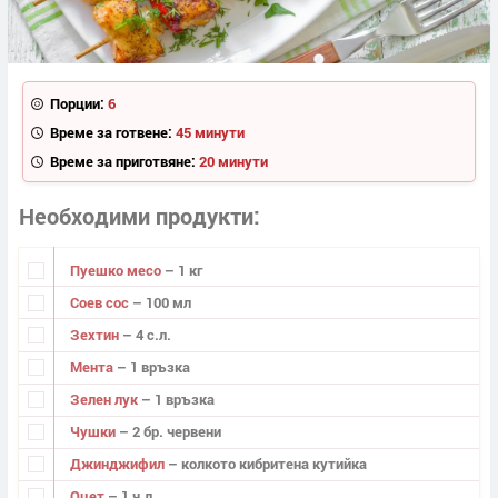
Порции:
6
Време за готвене:
45 минути
Време за приготвяне:
20 минути
Необходими продукти
Пуешко месо
– 1 кг
Соев сос
– 100 мл
Зехтин
– 4 с.л.
Мента
– 1 връзка
Зелен лук
– 1 връзка
Чушки
– 2 бр. червени
Джинджифил
– колкото кибритена кутийка
Оцет
– 1 ч.л.