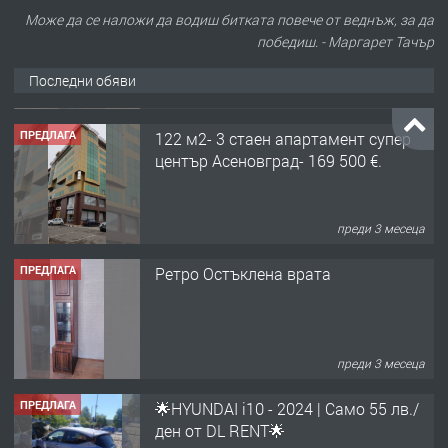
Може да се наложи да водиш битката повече от веднъж, за да
победиш. - Маргарет Тачър
Последни обяви
ПРЕДЛАГА
122 м2- 3 стаен апартамент супер
център Асеновград- 169 500 €.
преди 3 месеца
ПРЕДЛАГА
Ретро Остъклена врата
преди 3 месеца
ПРЕДЛАГА
🌟HYUNDAI i10 - 2024 | Само 55 лв./
ден от DL RENT🌟