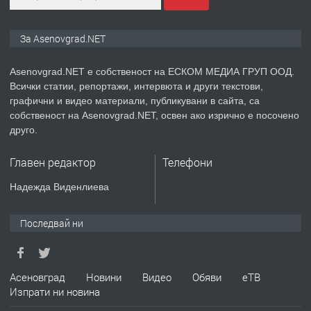
ПРЕДЛАГА
Давам индивидуалани уроци по
За Asenovgrad.NET
Немски език
Asenovgrad.NET е собственост на ЕСКОМ МЕДИА ГРУП ООД.
Всички статии, репортажи, интервюта и други текстови,
преди 2 години
графични и видео материали, публикувани в сайта, са
собственост на Asenovgrad.NET, освен ако изрично е посочено
ПРЕДЛАГА
ремонт на покриви
друго.
Главен редактор
Телефони
преди 2 години
Надежда Виденлиева
ПРЕДЛАГА
Висококачествени Целофанови
Последвай ни
Пликове - СКОРПИОПЛАСТ
преди 3 години
Асеновград
Новини
Видео
Обяви
еТВ
Изпрати ни новина
ПРЕДЛАГА
Кутии с подаръци