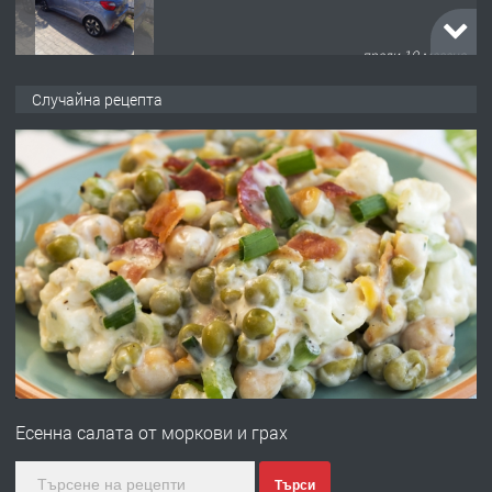
преди 10 месеца
ПРЕДЛАГА
Професионална броячна машина -
Случайна рецепта
със сертификат от ЕЦБ
преди 1 година
ПРЕДЛАГА
Професионална зеленчукорезачка
за заведения и дома
преди 1 година
ПРЕДЛАГА
Дава под наем Асеновград
Есенна салата от моркови и грах
преди 2 години
Търси