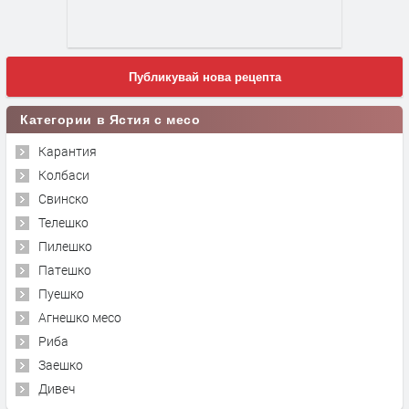
Публикувай нова рецепта
Категории в Ястия с месо
Карантия
Колбаси
Свинско
Телешко
Пилешко
Патешко
Пуешко
Агнешко месо
Риба
Заешко
Дивеч