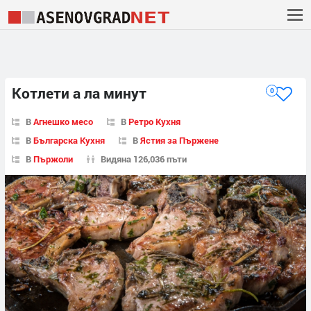
Котлети а ла минут
0
В
Агнешко месо
В
Ретро Кухня
В
Българска Кухня
В
Ястия за Пържене
В
Пържоли
Видяна 126,036 пъти