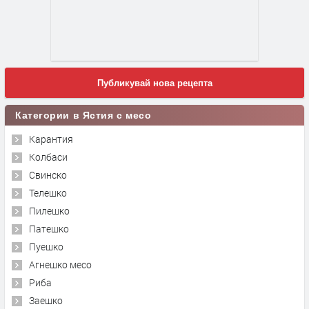
Публикувай нова рецепта
Категории в Ястия с месо
Карантия
Колбаси
Свинско
Телешко
Пилешко
Патешко
Пуешко
Агнешко месо
Риба
Заешко