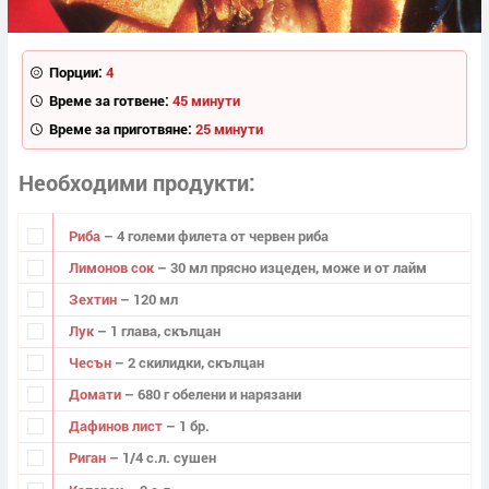
Порции:
4
Време за готвене:
45 минути
Време за приготвяне:
25 минути
Необходими продукти
Риба
– 4 големи филета от червен риба
Лимонов сок
– 30 мл прясно изцеден, може и от лайм
Зехтин
– 120 мл
Лук
– 1 глава, скълцан
Чесън
– 2 скилидки, скълцан
Домати
– 680 г обелени и нарязани
Дафинов лист
– 1 бр.
Риган
– 1/4 с.л. сушен