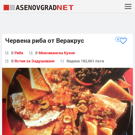
Червена риба от Веракрус
0
В
Риба
В
Мексиканска Кухня
В
Ястия за Задушаване
Видяна 182,661 пъти