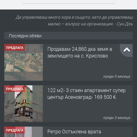
Да управляваш много хора е същото, като да управляваш
малко – въпрос на организация. - Сун Дзъ
Последни обяви
ПРЕДЛАГА
Продавам 24,860 дка земя в
землището на с. Крислово
преди 5 месеца
ПРЕДЛАГА
122 м2- 3 стаен апартамент супер
център Асеновград- 169 500 €.
преди 3 месеца
ПРЕДЛАГА
Ретро Остъклена врата