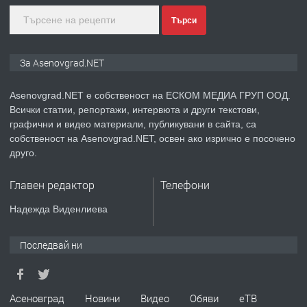
преди 1 година
Търси
ПРЕДЛАГА
Дава под наем Асеновград
За Asenovgrad.NET
Asenovgrad.NET е собственост на ЕСКОМ МЕДИА ГРУП ООД.
Всички статии, репортажи, интервюта и други текстови,
преди 2 години
графични и видео материали, публикувани в сайта, са
собственост на Asenovgrad.NET, освен ако изрично е посочено
ПРЕДЛАГА
Давам индивидуалани уроци по
друго.
Немски език
Главен редактор
Телефони
преди 2 години
Надежда Виденлиева
ПРЕДЛАГА
ремонт на покриви
Последвай ни
преди 2 години
Асеновград
Новини
Видео
Обяви
еТВ