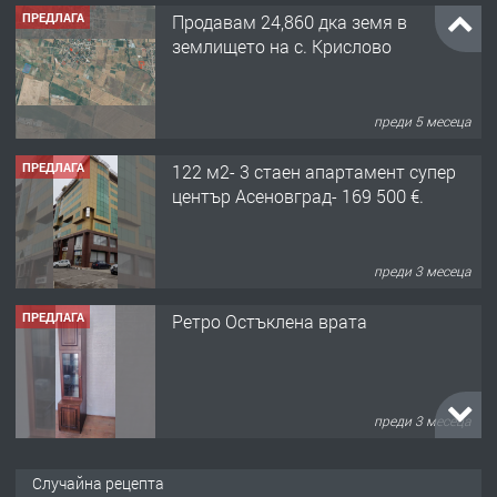
ПРЕДЛАГА
Продавам 24,860 дка земя в
землището на с. Крислово
преди 5 месеца
ПРЕДЛАГА
122 м2- 3 стаен апартамент супер
център Асеновград- 169 500 €.
преди 3 месеца
ПРЕДЛАГА
Ретро Остъклена врата
преди 3 месеца
ПРЕДЛАГА
🌟HYUNDAI i10 - 2024 | Само 55 лв./
Случайна рецепта
ден от DL RENT🌟