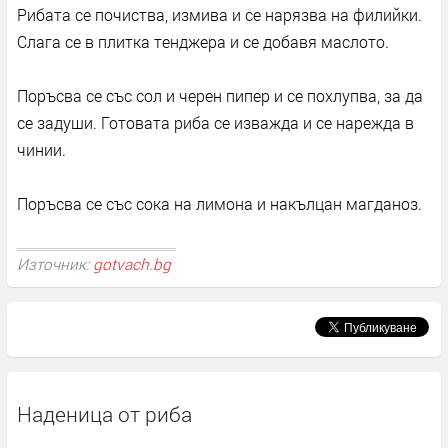
Рибата се почиства, измива и се нарязва на филийки.
Слага се в плитка тенджера и се добавя маслото.
Поръсва се със сол и черен пипер и се похлупва, за да
се задуши. Готовата риба се изважда и се нарежда в
чинии.
Поръсва се със сока на лимона и накълцан магданоз.
Източник:
gotvach.bg
Наденица от риба