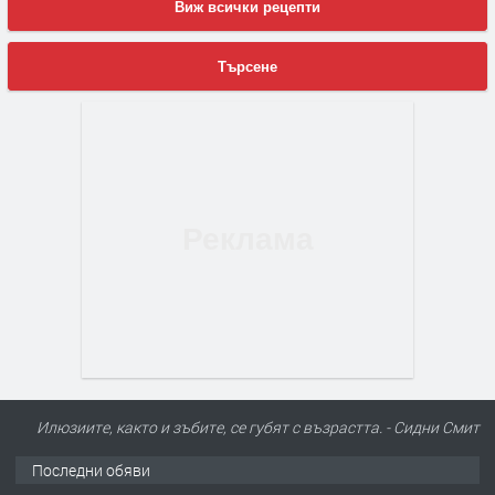
Виж всички рецепти
Търсене
Илюзиите, както и зъбите, се губят с възрастта. - Сидни Смит
Последни обяви