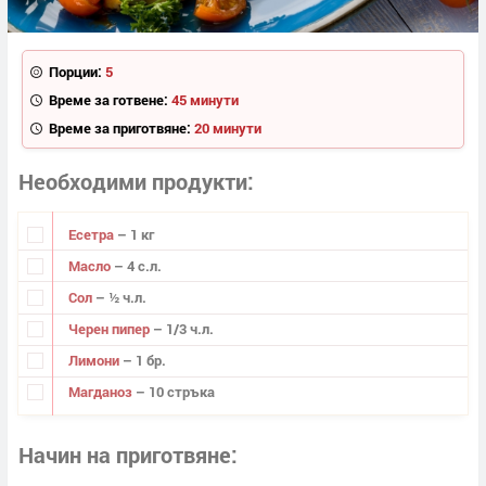
Порции:
5
Време за готвене:
45 минути
Време за приготвяне:
20 минути
Необходими продукти
Есетра
– 1 кг
Масло
– 4 с.л.
Сол
– ½ ч.л.
Черен пипер
– 1/3 ч.л.
Лимони
– 1 бр.
Магданоз
– 10 стръка
Начин на приготвяне