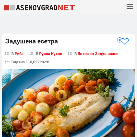
Задушена есетра
0
В
Риба
В
Руска Кухня
В
Ястия за Задушаване
Видяна 110,022 пъти