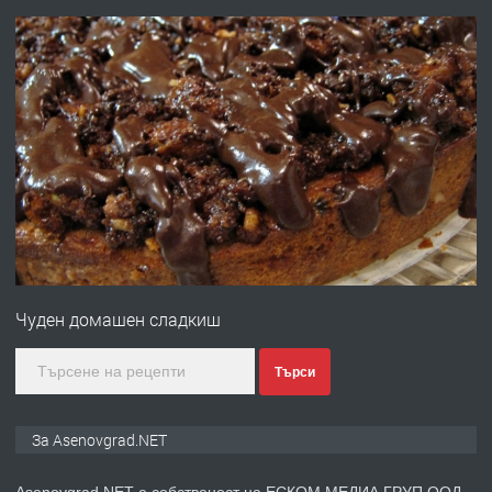
преди 10 месеца
ПРЕДЛАГА
Професионална броячна машина -
със сертификат от ЕЦБ
преди 1 година
ПРЕДЛАГА
Професионална зеленчукорезачка
за заведения и дома
Чуден домашен сладкиш
преди 1 година
Търси
ПРЕДЛАГА
Дава под наем Асеновград
За Asenovgrad.NET
Asenovgrad.NET е собственост на ЕСКОМ МЕДИА ГРУП ООД.