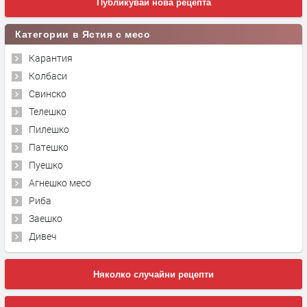
Публикувай нова рецепта
Категории в Ястия с месо
Карантия
Колбаси
Свинско
Телешко
Пилешко
Патешко
Пуешко
Агнешко месо
Риба
Заешко
Дивеч
Няколко случайни рецепти