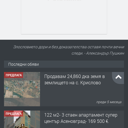
Злословието дори и без доказателства оставя почти вечни
следи. - Александър Пушкин
Последни обяви
ПРЕДЛАГА
Продавам 24,860 дка земя в
землището на с. Крислово
преди 5 месеца
ПРЕДЛАГА
122 м2- 3 стаен апартамент супер
център Асеновград- 169 500 €.