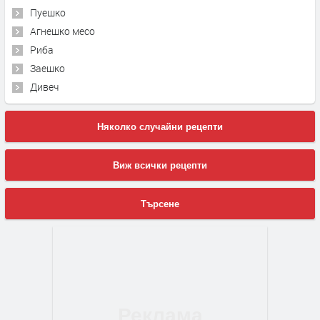
Пуешко
Агнешко месо
Риба
Заешко
Дивеч
Няколко случайни рецепти
Виж всички рецепти
Търсене