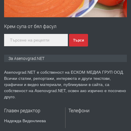
преди 1 година
ПРЕДЛАГА
Професионална зеленчукорезачка
за заведения и дома
Крем супа от бял фасул
преди 1 година
Търси
ПРЕДЛАГА
Дава под наем Асеновград
За Asenovgrad.NET
Asenovgrad.NET е собственост на ЕСКОМ МЕДИА ГРУП ООД.
Всички статии, репортажи, интервюта и други текстови,
преди 2 години
графични и видео материали, публикувани в сайта, са
собственост на Asenovgrad.NET, освен ако изрично е посочено
ПРЕДЛАГА
Давам индивидуалани уроци по
друго.
Немски език
Главен редактор
Телефони
преди 2 години
Надежда Виденлиева
ПРЕДЛАГА