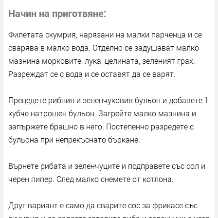
Начин на приготвяне
Филетата скумрия, нарязани на малки парченца и се
сварява в малко вода. Отделно се задушават малко
мазнина морковите, лука, целината, зеленият грах.
Разреждат се с вода и се оставят да се варят.
Прецедете рибния и зеленчуковия бульон и добавете 1
кубче натрошен бульон. Загрейте малко мазнина и
запържете брашно в него. Постепенно разредете с
бульона при непрекъснато бъркане.
Върнете рибата и зеленчуците и подправете със сол и
черен пипер. След малко снемете от котлона.
Друг вариант е само да сварите сос за фрикасе със