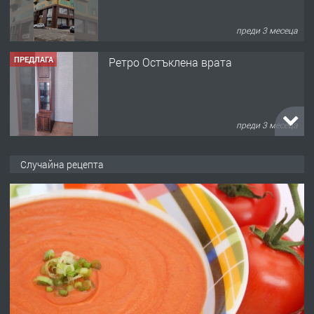
преди 3 месеца
ПРЕДЛАГА
Ретро Остъклена врата
преди 3 месеца
ПРЕДЛАГА
🌟HYUNDAI i10 - 2024 | Само 55 лв./
Случайна рецепта
ден от DL RENT🌟
преди 10 месеца
ПРЕДЛАГА
Професионална броячна машина -
със сертификат от ЕЦБ