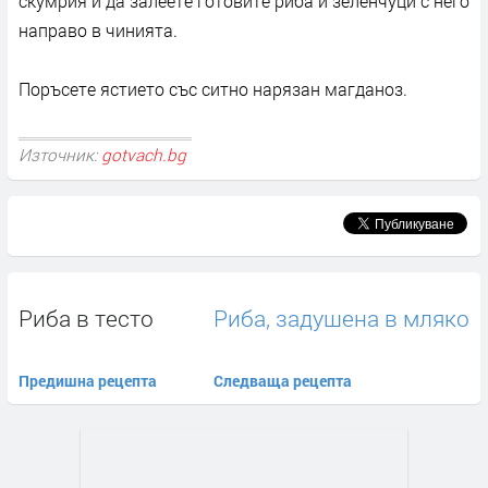
скумрия и да залеете готовите риба и зеленчуци с него
направо в чинията.
Поръсете ястието със ситно нарязан магданоз.
Източник:
gotvach.bg
Риба в тесто
Риба, задушенa в мляко
Предишна рецепта
Следваща рецепта