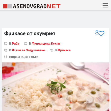
Фрикасе от скумрия
0
В
Риба
В
Финландска Кухня
В
Ястия за Задушаване
В
Фрикасе
Видяна 90,417 пъти