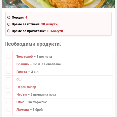
Порции:
4
Време за готвене:
30 минути
Време за приготвяне:
10 минути
Необходими продукти
Толстолоб
– 8 котлета
Брашно
– 3 с.л. за овалване
Галета
– 3 с.л.
Сол
Черен пипер
Чесън
– 2 щипки на прах
Олио
– за пържене
Лимони
– 1 брой