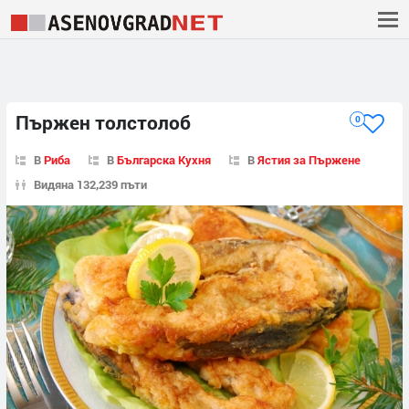
Пържен толстолоб
0
В
Риба
В
Българска Кухня
В
Ястия за Пържене
Видяна 132,239 пъти