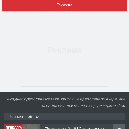
Търсене
Ако днес преподаваме така, както сме преподавали вчера, ние
ограбваме нашите деца за утре. - Джон Дюи
Последни обяви
ПРЕДЛАГА
Продавам 24,860 дка земя в