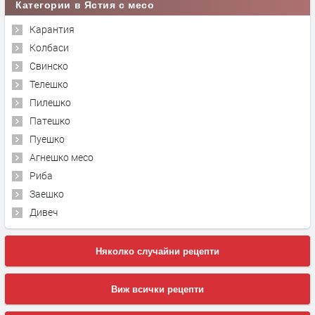
Категории в Ястия с месо
Карантия
Колбаси
Свинско
Телешко
Пилешко
Патешко
Пуешко
Агнешко месо
Риба
Заешко
Дивеч
Няколко случайни рецепти
Виж всички рецепти