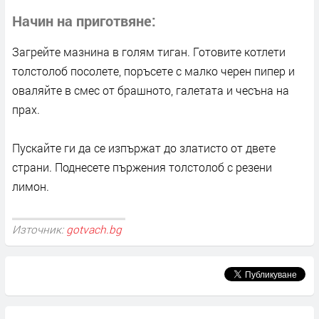
Начин на приготвяне
Загрейте мазнина в голям тиган. Готовите котлети
толстолоб посолете, поръсете с малко черен пипер и
оваляйте в смес от брашното, галетата и чесъна на
прах.
Пускайте ги да се изпържат до златисто от двете
страни. Поднесете пържения толстолоб с резени
лимон.
Източник:
gotvach.bg