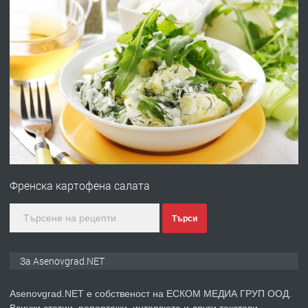
преди 10 месеца
ПРЕДЛАГА
Професионална броячна машина -
със сертификат от ЕЦБ
преди 1 година
ПРЕДЛАГА
Професионална зеленчукорезачка
за заведения и дома
Френска картофена салата
преди 1 година
Търси
ПРЕДЛАГА
Дава под наем Асеновград
За Asenovgrad.NET
Asenovgrad.NET е собственост на ЕСКОМ МЕДИА ГРУП ООД.
Всички статии, репортажи, интервюта и други текстови,