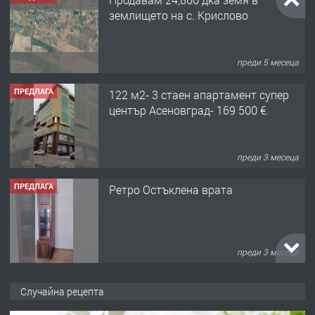
землището на с. Крислово
преди 5 месеца
ПРЕДЛАГА
122 м2- 3 стаен апартамент супер
център Асеновград- 169 500 €.
преди 3 месеца
ПРЕДЛАГА
Ретро Остъклена врата
преди 3 месеца
ПРЕДЛАГА
🌟HYUNDAI i10 - 2024 | Само 55 лв./
Случайна рецепта
ден от DL RENT🌟